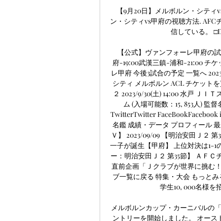
【9月20日】メルボルン・シティv
ン・シティvs甲府の視聴方法. AF
信している。 □D
【公式】ヴァンフォーレ甲府の試
府-19:00武漢三鎮-浦和-21:0
レ甲府 今後3試合の予定 一覧へ 2023/
シティ メルボルン ACL チケットを買う 
２ 2023/9/30(土) 14:00 
ム (入場可能数：15, 853人)
TwitterTwitter FaceBookFace
名鑑 成績・データ プロフィール 最新フ
Ｖ】 2023/09/09 【明治安田Ｊ２ 第
一子が誕生【甲府】 上位対決は1-
ー：明治安田Ｊ２ 第35節】 ＡＦ
直前企画「Ｊクラブが世界に挑む！
ブ一覧に戻る 特集・大会 もっとみる
学生10, 000名様を招
メルボルンカップ・カーニバルの「ファ
ントリーを開始しました。 オース