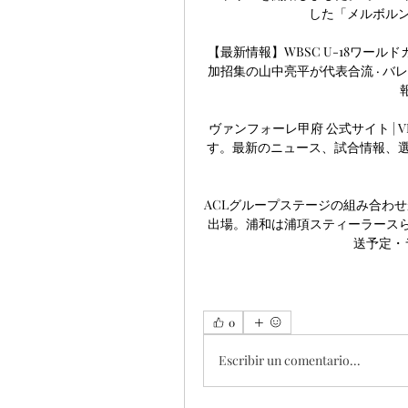
した「メルボルンカ
【最新情報】WBSC U-18ワールドカッ
加招集の山中亮平が代表合流 · バレー ラ
報
ヴァンフォーレ甲府 公式サイト | V
す。最新のニュース、試合情報、
ACLグループステージの組み合わせが決
出場。浦和は浦項スティーラースらと
送予定・ライ
0
Escribir un comentario...