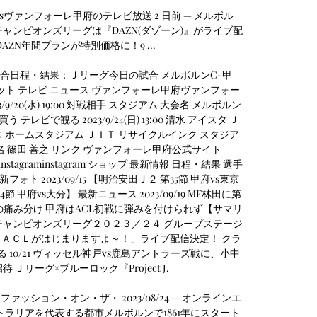
sヴァンフォーレ甲府のテレビ放送 2 日前 — メルボル
Cチャンピオンズリーグは『DAZN(ダゾーン)』がライブ配
AZN年間プランが特別価格に！9 ...

合日程・結果：Ｊリーグ今日の試合 メルボルンC-甲
0 チケット テレビ ニュース ヴァンフォーレ甲府ヴァンフォー
9/20(水) 19:00 対戦相手 スタジアム 大会名 メルボルン
テレビで観る 2023/9/24(日) 13:00 清水 アイスタ Ｊ
水戸 ＪＩＴス ホームスタジアム ＪＩＴ リサイクルインク スタジア
 監督名 篠田 善之 リンク ヴァンフォーレ甲府公式サイト 
book instagraminstagram ショップ 最新情報 日程・結果 選手
ォト 2023/09/15 【明治安田Ｊ２ 第35節 甲府vs東京
34節 甲府vs大分】 最新ニュース 2023/09/19 MF林田に第
1の痛み分け 甲府はACL初戦に弾みを付けられず【サマリ
Ｃチャンピオンズリーグ２０２３／２４ グループステージ
ＡＣＬがはじまりますよ～！」ライブ配信決定！ クラ
 10/21 ヴィッセル神戸vs鹿島アントラーズ戦に、小中
待 Ｊリーグ×ブルーロック『Project J. 

ッション・オン・ザ・ 2023/08/24 — オンラインエ
トラリアを代表する都市メルボルンで1861年にスタート