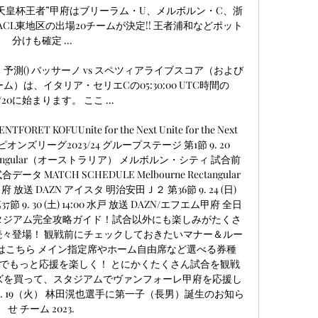
“天皇杯王者”甲府はブリーラム・U、メルボルン・C、浙
41:00. ACL東地区の出場20チームが決定!! 王者浦和などポット
分けも確定 ...

、予測() バッサーノ vs スペツィアライブスコア（および
は、イタリア・セリエCの05:30:00 UTC時間の
11/20に始まります。 ここ ...

 KOFUUnite for the Next Unite for the Next 
チャンピオンズリーグ2023/24 グループステージ 第1節 9. 20 
 Rectangular（オーストラリア） メルボルン・シティ 試合前 
 MATCH SCHEDULE Melbourne Rectangular 
 放送 DAZN アイスタ 明治安田Ｊ２ 第36節 9. 24 (日) 
節 9. 30 (土) 14:00 水戸 放送 DAZN/エフエム甲府 全日
DIUM スタジアム完全攻略ガイド！試合以外にも楽しみがたくさ
続々登場！ 観戦前にチェックしておきたいマナー＆ルー
購入はこちら メイン指定席やホーム自由席など選べる券種 
クラブでもっと応援を楽しく！ とにかくたくさん試合を観戦
ズを買って、スタジアムでヴァンフォーレ甲府を応援し
. 09. 19（火） 林田滉也選手に第一子（長男）誕生のお知ら
せ チーム 2023. 
