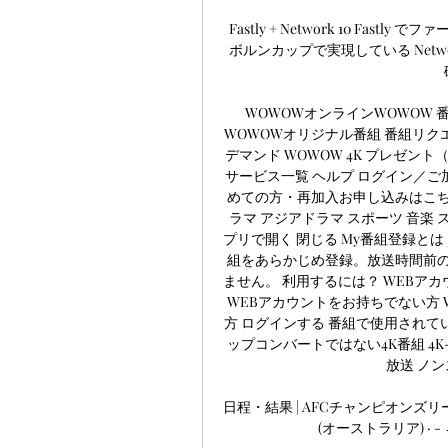
Fastly + Network 10 F
ボルンカップで実現している Netw
WOWOWオンラインWOWOW 
WOWOWオリジナル番組 番組リクエ
デマンド WOWOW 4K プレゼント（
サービス一覧 ヘルプ ログイン／ご加
めての方・再加入お申し込みはこちら
ラマ アジアドラマ スポーツ 音楽 
プリで開く 閉じる My番組登録と
組をあらかじめ登録。放送時間前
ません。 利用するには？ WEBア
WEBアカウントをお持ちでない方 
方 ログインする 番組で使用されてい
ップコンバートではない4K番組 4K
放送 ノン
日程・結果 | AFCチャンピオンズリー
(オーストラリア) · -