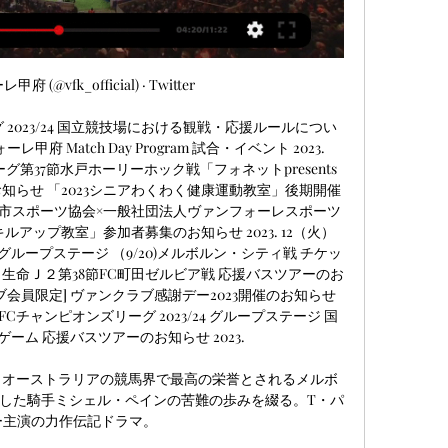
(@vfk_official) · Twitter 

グ 2023/24 国立競技場における観戦・応援ルールについ
甲府 Match Day Program 試合・イベント 2023. 
ーグ第37節水戸ホーリーホック戦「フォネットpresents
知らせ 「2023シニアわくわく健康運動教室」後期開催
甲府市スポーツ協会×一般社団法人ヴァンフォーレスポーツ
ルアップ教室」参加者募集のお知らせ 2023. 12（火） 
4 グループステージ （9/20)メルボルン・シティ戦 チケッ
田生命Ｊ２第38節FC町田ゼルビア戦 応援バスツアーのお
クラブ会員限定] ヴァンクラブ感謝デー2023開催のお知らせ 
催】AFCチャンピオンズリーグ 2023/24 グループステージ 国
ム 応援バスツアーのお知らせ 2023. 

映画 オーストラリアの競馬界で最高の栄誉とされるメルボ
した騎手ミシェル・ペインの苦難の歩みを綴る。T・パ
ー主演の力作伝記ドラマ。
