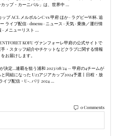
ップ・カーニバル」は、世界中 ...

プ ACL メルボルンC vs 甲府 ほか · ラグビーW杯. 追
イブ配信 · dmenu · ニュース · 天気 · 乗換／運行情
 · メニューリスト ...

ENTFORET KOFU ヴァンフォーレ甲府の公式サイトで
選手・スタッフ紹介やチケットなどクラブに関する情報
をお届けします。

定…連覇を狙う浦和 2023/08/24 — 甲府の4チームが
同組になった U23アジアカップ2024予選丨日程・放
ブ配信・U-. パリ 2024 ...
0 Comments