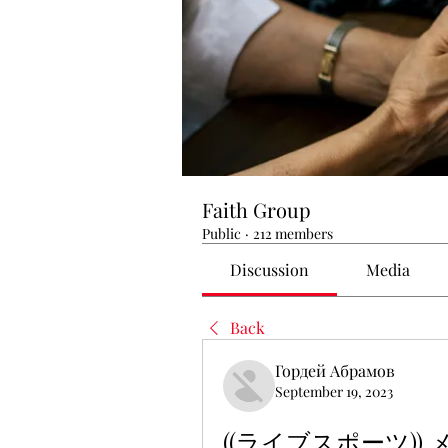
Faith Group
Public
·
212 members
Discussion
Media
Back
Гордей Абрамов
September 19, 2023
((ライブスポーツ))