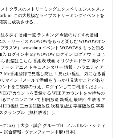
astly でファーストクラスのストリーミングエクスペリエンスをメル
ork 10. この大規模なライブストリーミングイベントを
確実に成功させる ...

番組を探す 番組一覧 ランキング 今後のおすすめ番組 
スト サービス WOWOWをもっと楽しむ WOWOWオン
プラスW） wowshop イベント WOWOWをもっと知る 
入 ログイン中 My WOWOW ログイン ログアウト はじ
 配信はこちら 番組表 映画 オリジナルドラマ 海外ド
ステージ アニメ ドキュメンタリー 情報・バラエティ ア
は？ My番組登録で見逃し防止！ 見たい番組、気になる番
のリマインドメールで番組をうっかり見逃すことがあり
カウントをご登録のうえ、ログインしてご利用ください。 
WEBアカウントを登録する WEBアカウントをお持ちの
るアイコンについて 初回放送 新番組 最終回 生放送 ア
-HDR番組 二カ国語版放送 吹替版放送 字幕版放送 字幕
スクランブル（無料放送） 5. 

グ2023 ｜大会・試合 グループH · メルボルン・シティ 
 → 試合情報 · ヴァンフォーレ甲府 (日本).
