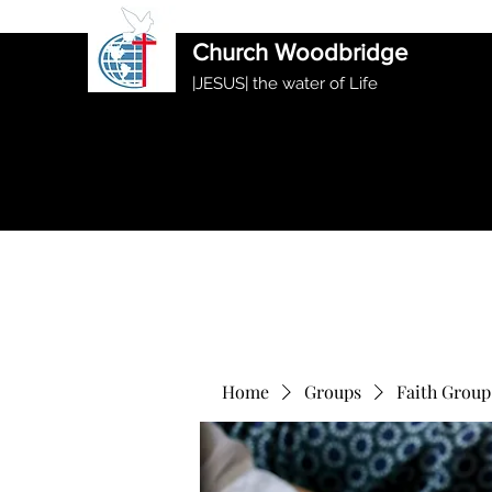
International Ethiopian Evan
Church Woodbridge
|JESUS| the water of Life
Home
Groups
Faith Group