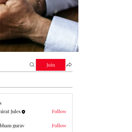
Join
s
irat Jules
Follow
Jules
bham gurav
Follow