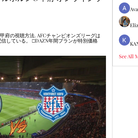
Ava
Eli
vs甲府の視聴方法. AFCチャンピオンズリーグは
配信している。 □DAZN年間プランが特別価格
KA
See All 