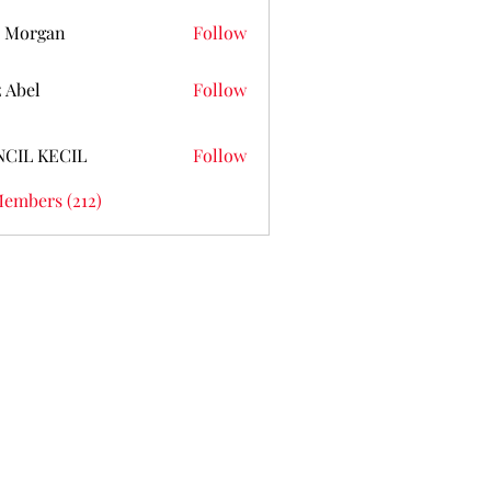
 Morgan
Follow
z Abel
Follow
NCIL KECIL
Follow
Members (212)