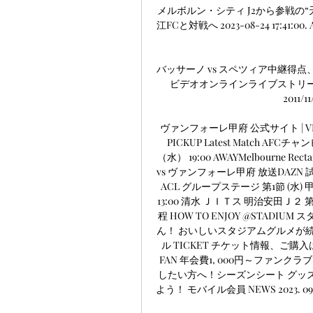
メルボルン・シティ J2から参戦の
江FCと対戦へ 2023-08-24 17:
バッサーノ vs スペツィア中継得点
ビデオオンラインライブストリーム）
2011/
ヴァンフォーレ甲府 公式サイト | VENTFORET
PICKUP Latest Match AFC
（水） 19:00 AWAYMelbourne
vs ヴァンフォーレ甲府 放送DAZN 試合データ
ACL グループステージ 第1節 (水) 甲府
13:00 清水 ＪＩＴス 明治安田Ｊ２ 第37
程 HOW TO ENJOY @STA
ん！ おいしいスタジアムグルメが
ル TICKET チケット情報、ご
FAN 年会費1, 000円～ファン
したい方へ！シーズンシート グッ
よう！ モバイル会員 NEWS 2023