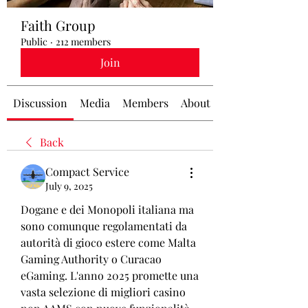
Faith Group
Public
·
212 members
Join
Discussion
Media
Members
About
Back
Compact Service
July 9, 2025
Dogane e dei Monopoli italiana ma 
sono comunque regolamentati da 
autorità di gioco estere come Malta 
Gaming Authority o Curacao 
eGaming. L'anno 2025 promette una 
vasta selezione di migliori casino 