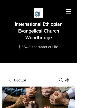
International Ethiopian
Evangelical Church
Woodbridge
|JESUS| the water of Life
Groups