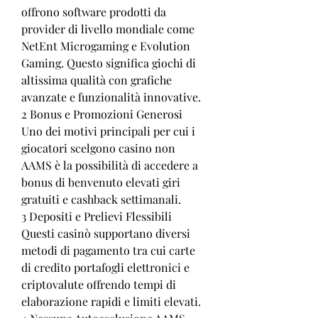
offrono software prodotti da 
provider di livello mondiale come 
NetEnt Microgaming e Evolution 
Gaming. Questo significa giochi di 
altissima qualità con grafiche 
avanzate e funzionalità innovative.
2 Bonus e Promozioni Generosi 
Uno dei motivi principali per cui i 
giocatori scelgono casino non 
AAMS è la possibilità di accedere a 
bonus di benvenuto elevati giri 
gratuiti e cashback settimanali.
3 Depositi e Prelievi Flessibili 
Questi casinò supportano diversi 
metodi di pagamento tra cui carte 
di credito portafogli elettronici e 
criptovalute offrendo tempi di 
elaborazione rapidi e limiti elevati.