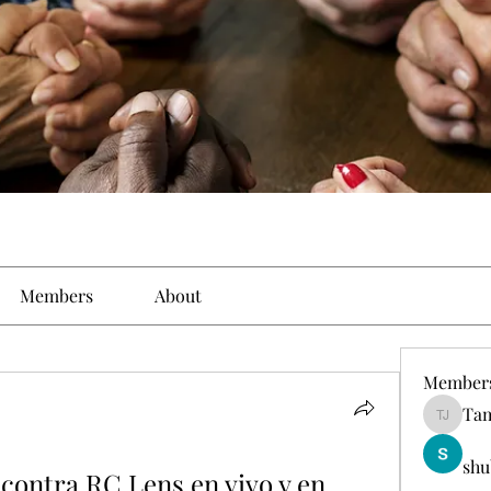
Members
About
Member
Tam
Tamirat 
shu
contra RC Lens en vivo y en 