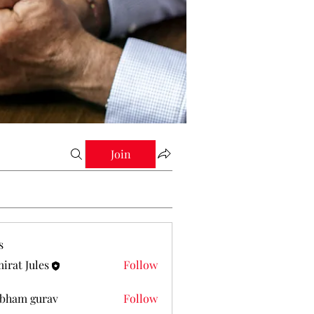
Join
s
irat Jules
Follow
Jules
bham gurav
Follow