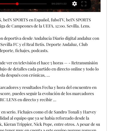
l Feyenoord - Celtic de nuestro foro Lazio v Atlético de Madrid Recomendable apostar a menos de 2. 5 goles. 

Sevilla FC contra RC Lens Ver en directo, Pronósticos hace 4 días — Como ver el partido Sevilla FC contra RC Lens video en directo. ⚽️ Pronósticos, cara a cara, estadísticas y resultado en directo.

La recompensa incluye además un partido soñado: su estreno será ante el Real Madrid en el Santiago Bernabéu. Dada su formación no muy común de 3-1-4-2 y su tendencia de enfocarse en los centros, siendo el segundo equipo con mayor número de pases cruzados desde campo abierto en la 22/23, Die Eisernen tiene alguna posibilidad de ser un tapado en su edición debut. No será fácil. Pronóstico y predicción: Champions League - Grupo C Real Madrid v Unión Berlín El HA -1. 25 me parece interesante aquí. Esto significa que, si los merengues ganan por dos o más goles, ganarás la apuesta entera. Si es por un gol de diferencia, pierdes la mitad y recuperas la otra mitad. El Madrid jugará el primer partido en un Bernabéu recién pintado y reformadito contra los alemanes debutantes, por lo que no creo que tengan dificultades para golear. Mira los otros pronósticos de nuestro foro para este partido. 

En cambio, veo pocos goles porque espero un partido muy reñido e intenso. Creo que los rojiblancos harán un encuentro defensivo saliendo al contraataque como les suele ser habitual, por lo que pienso que no será un partido abierto. Para los colchoneros es muy importante empezar sumando, así que no tomarán muchos riesgos en defensa. Conoce todos los pronósticos del Lazio - Atlético de nuestro foro Pronósticos Champions League - Grupo F El grupo de la "muerte" Sin duda alguna, este grupo es el más interesante de todos porque el nivel de los cuatro equipos es muy bueno. Estarán ansiosos por demostrar su valía en la máxima competición europea y todos intentarán empezar con buen pie para coger impulso. PSG El PSG afrontará esta edición de Champions sin Leo Messi ni Neymar. 

Sevilla – Lens: Marcador en vivo, últimas noticias Partido Sevilla vs Lens - UEFA Liga de Campeones (9/20/2023): Marcador en vivo, retransmisión, estadísticas y resultados directos en Tribuna.com.

R. C. Lens: Últimas noticias en Gol Caracol Encuentra las últimas noticias de R. C. Lens: Deiver Machado se alista para la Champions League: fue convocado por Lens para duelo contra Sevilla, ...

Sevilla vs RC Lens en vivo 20.09.2023 - Azscore dentro de 7 horas — Todos los usuarios de azscore.es pueden ver Sevilla vs RC Lens en vivo y en directo, sin retrasos, con estadísticas completas online.

Ver Fútbol Online en Directo | DAZN ES RC Strasbourg Alsace - RC LensLigue 1 Uber Eats · Getafe CF - Villarreal CF Sevilla FC - UD Las PalmasLALIGA EA SPORTS · Villarreal CF - UD AlmeríaLALIGA EA ...

Lens vs. PSG EN VIVO ONLINE, por la Ligue 1 4 dic 2021 — Pese a haber empatado la jornada anterior, el equipo de Pochettino busca volver al triunfo cuando enfrente al Racing Club de Lens en la Fecha 17 ...

Atlético de Madrid La temporada pasada, el equipo del Cholo Simeone hizo una fase de grupos muy floja: últimos con solo cinco puntos y sin siquiera Europa League. Creo que este año se clasificará porque tienen la motivación de borrar la mala imagen y el grupo es algo más asequible que el del año pasado. Los colchoneros han arrancado con buen pie, invictos hasta la fecha y con una goleada impresionante de 7-0 contra el Rayo Vallecano en LaLiga. 

[ANÁLISIS] RC Lens, una oportunidad de oro para sumar hace 1 día — El RC Lens, rival del Sevilla FC, todavía no ha logrado la victoria en esta temporada y ha perdido el sentido de su juego.

Es más, estarán sin Antony y Jadon Sancho debido a las investigaciones en curso sobre su disciplina. Solo el tiempo dirá cómo repercutirá todo esto sobre el césped en la mayor competición europea. Galatasaray El conjunto turco se hace muy fuerte en El Infierno de Estambul, mote con el que se conoce a su casa, el RAMS Park Stadium. 

Conoce todos los otros pronósticos del Milan - Newcastle en nuestro foro PSG v Borussia de Dortmund Optaría por un victoria local para este primer enfrentamiento. El PSG inicia su andadura en casa contra el Dortmund. Aunque pocos ven favoritos este año a los franceses, yo creo que esto puede beneficiarlos porque no tienen tanta presión. Sin embargo, no pueden descartar la calidad de sus rivales del grupo. Estos son todos los pronósticos del PSG - Borussia en nuestro foro de apuestas deportivas Pronósticos Champions League - Grupo G El City: capaz de ganar otra vez la "orejona" Grupo bastante asequible para los Cityzens y el Leipzig. Manchester City Los de Pep Guardiola han dominado Inglaterra durante estos últimos años y ganaron su primera Champions porque juegan al fútbol de maravilla. 

Sin duda, uno de los favoritos para levantar la orejona. Manchester United Por muy optimistas que fuesen sus aficionados con las llegadas de André Onana, Mason Mount y Rasmus Højlund, los Diablos Rojos vienen dejando dudas a domicilio, tras dos derrotas consecutivas en esa condición contra el Tottenham (2-0) y el Arsenal (3-1) a pesar de haber tomado la delantera, con lo cual se encuentran undécimos en la tabla. 

PSV El PSV es un equipo que propone un juego bastante ofensivo y cuenta con jugadores desequilibrantes como Noa Lang y el potente Bakayoko. Luuk de Jong está dulce y lleva cinco partidos consecutivos marcando, lo que ha contribuido a su perfecto comienzo de temporada, con ocho victorias de ocho -incluidas dos eliminatorias de la Champions con las que se aseguró su plaza en la gran cita de este año. Pronóstico y predicción: Champions League - Grupo B Arsenal v PSV Eindhoven La victoria del Arsenal me parece buena, recomiendo juntarla con otras apuestas en una combinada. Como ya mencioné antes, los Gunners suelen ser difíciles de vencer cuando juegan como local. Solo el City y una rareza de un Brighton muy enardecido (0-3) lograron interponerse en su camino hacia una campaña invicta en casa en la Premier League 22/23. 

Pronosticos y Estadisticas Champions League 2023/2024Pronósticos Champions League 2023/2024 ¡Arranca la fase de grupos de la Cha