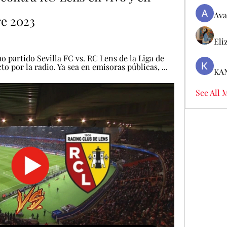
Ava
re 2023
Eli
 partido Sevilla FC vs. RC Lens de la Liga de 
 por la radio. Ya sea en emisoras públicas, ...
KA
See All 