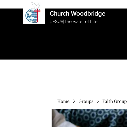
International Ethiopian Evan
Church Woodbridge
|JESUS| the water of Life
Home
Groups
Faith Group