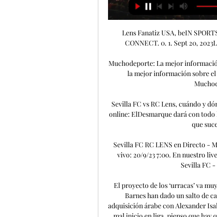
Lens Fanatiz USA, beIN SPORTS, beIN SPORTS en Español, fuboTV, beIN SPORTS CONNECT. 0. 1. Sept 20, 2023Liga de Campeones de la UEFA. 12:00. Sevilla. Lens.

Muchodeporte: La mejor información deportiva desde Andalucía Diario digital andaluz con la mejor información sobre el Sevilla FC y el Real Betis. Deporte Andaluz, Club Muchodeporte, fichajes, podcasts.

Sevilla FC vs RC Lens, cuándo y dónde ver en televisión el hace 5 horas — - Retransmisión online: ElDesmarque dará con todo lujo de detalles cada partido en directo online y todo lo que suceda después con crónicas, ...

Sevilla FC RC LENS en Directo - Marcadores y resultados Fecha y hora del encuentro en vivo: 20/9/23 7:00. En nuestro livescore, puedes seguir la evolución de los marcadores Sevilla FC - RC LENS en directo y recibir ...

El proyecto de los ‘urracas’ va muy en serio. Fichajes como el de Sandro Tonali y Harvey Barnes han dado un salto de calidad al equipo que ya se había reforzado desde la adquisición árabe con Alexander Isak, Kieran Trippier, Nick Pope, entre otros. A pesar de su mal inicio en liga, pienso que hay que tener muy en cuenta a este equipo porque parecen tener muchas ganas de codearse con los mejores de Europa y la motivación del club y sus dueños es máxima. Pronóstico y predicción: Champions League - Grupo F Milan v Newcastle United Me gusta el ambos equipos marcan, pero la cuota es algo baja. 

Allí ha ganado sus últimos cuatro partidos cediendo solo un gol, ante el Molde noruego en el último play-off para meterse en fase de grupos. Con el apoyo de más de 50. 000 aficionados que apretarán muchísimo en cada uno de los tres partidos de fase de grupos en Turquía, los jugadores del equipo de Estambul tendrán un plus de motivación y agresividad en todos los duelos. Pero al fútbol no se gana solo con eso: en su delantera cuenta con futbolistas de la talla de Mauro Icardi, Dries Mertens y Wilfried Zaha. FC Copenhague El conjunto danés entró con lo justo a la fase de grupos después de superar por penaltis al Sparta de Praga. Líderes indiscutidos y últimos campeones de la liga danesa, donde esta edición llevan seis victorias sobre seis encuentros disputados, intentarán dar la sorpresa en un grupo con dos de los equipos más exitosos de la Champions y un histórico como el Galatasaray. 

Sevilla FC: hoy partido en streaming y en TV | Horarios Sevilla FC: streaming en directo y en TV hoy. Esta guía muestra dónde ver Sevilla FC en directo, incluyendo streamings en vivo RC Lens Sevilla FC vs. RC Lens.

Cuentan con los jugadores ideales para ese sistema de juego único distribuidos por toda la cancha, lo cual se demuestra evidentemente en las estadísticas: el equipo más goleador con 32 goles respaldado por la mejor defensa, con solo cinco goles encajados durante toda la competición. Una campaña realmente perfecta. Me gusta a cuota 2. 20 que Haaland vuelve a ser el máximo goleador de la competición, ya que en este grupo puede sumar muchos goles. RB Leipzig El Leipzig es uno de los equipos que perfectamente puede meterse en cuartos de final porque, a pesar de no tener jugadores galácticos, forman un gran equipo. 

El redebut de los ingleses será en San Siro en un partido en el que las casas de apuestas nos marcan cuotas a la par. Creo que veremos un partido bastante atractivo con muchos ataques e intercambios. El Newcastle ha encajado gol en todos sus primeros partidos de la Premier y el Milán ha marcado ocho goles en tres partidos. 

Pronóstico y predicción: Champions League - Grupo E Feyenoord v Celtic El más de 2. 5 goles es buena opción en este partido. Ambos tienen gol y en defensa no están teniendo mucha solidez. En los cuatro primeros partidos de liga los holandeses han encajado gol en 3 de ellos y, por otro lado, creo que los escoceses pueden sufrir bastante defensivamente en Róterdam. Conoce todos los pronósticos de