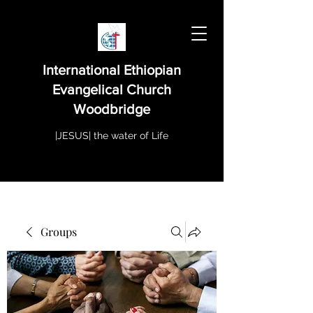
International Ethiopian
Evangelical Church
Woodbridge
|JESUS| the water of Life
Groups