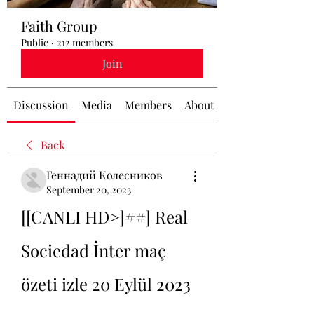
Faith Group
Public
·
212 members
Join
Discussion
Media
Members
About
Back
Геннадий Колесников
September 20, 2023
[[CANLI HD>]##] Real 
Sociedad İnter maç 
özeti izle 20 Eylül 2023