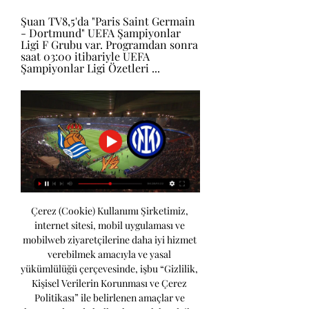
Şuan TV8,5'da "Paris Saint Germain 
- Dortmund" UEFA Şampiyonlar 
Ligi F Grubu var. Programdan sonra 
saat 03:00 itibariyle UEFA 
Şampiyonlar Ligi Özetleri ...
Çerez (Cookie) Kullanımı Şirketimiz, internet sitesi, mobil uygulaması ve mobilweb ziyaretçilerine daha iyi hizmet verebilmek amacıyla ve yasal yükümlülüğü çerçevesinde, işbu “Gizlilik, Kişisel Verilerin Korunması ve Çerez Politikası” ile belirlenen amaçlar ve kapsam dışında kullanılmamak kaydı ile Kullanıcı/Üye gezinme bilgilerini işleyebilecektir. 

İnternet Sitesi’nde sunulan hizmetlerden/bilgilerden yararlanan veya herhangi bir şekilde, herhangi bir amaçla İnternet Sitesi’ne erişim sağlayan üçüncü kişiler ("Kullanıcı"), aşağıdaki kullanım koşullarını kabul etmiş sayılmaktadırlar. İşbu Kullanım Koşulları’nın konusu, Şirket tarafından belirlenen her türlü haber, fotoğraf, metin, yazı, video, grafik, logo, şekil, görüntü, görsel-işitsel ürün, herhangi bir veri, veritabanı, yazılım, kod, tasarım, eser vasfını haiz olan ya da olmayan herhangi bir fikir ve sanat ürünü ve/veya herhangi bir bilginin İnternet Sitesi üzerinden paylaşılması, üçüncü kişilerin erişimine sunulması ile bunlar dahil ancak bunlarla sınırlı olmaksızın tek taraflı olarak Şirket tarafından belirlenecek çeşitli ürün ve/veya hizmetlere ilişkin reklamlar, diğer web sitelerine, uygulamalara ilişkin linkler ve her türlü görsel-işitsel ve/veya görsel, işitsel esere ("İçerik") İnternet Sitesi aracılığıyla Kullanıcı tarafından ne şekilde erişim sağlanabileceğine ve söz konusu İçerik’in Kullanıcı tarafından ne şekilde kullanabileceğine ilişkin sınırların belirlenmesidir. 

İşlenen Kişisel Veriler, Kişisel Veri İşleme Amacı ve Dayanağı Kullanıcı/Üye’ye ait ad, soyad, doğum tarihi, cep telefonu numarası, sabit telefon numarası, e-posta adresi, adres, sayfaya ilişkin trafik bilgileri; sosyal medya hesaplarıyla bağlanılması durumunda Kullanıcı/Üye’nin o kanallar aracılığıyla paylaşılmasına onay verdiği bilgiler gibi Kullanıcı/Üye’yi doğrudan veya dolaylı olarak tanımlamaya yönelik kişisel veriler [“Kişisel Veriler”] Kullanıcı/Üye’ye daha iyi hizmet verebilmek, Kullanıcı/Üye ile sözleşme akdetmek, Kullanıcı/Üye’ye verilen hizmetin devamı ve iyileştirilmesi, satış, pazarlama ve ticari iletişim yapılabilmesi, satış sonrası hizmetler, varsa abonelik süreci ve buna bağlı operasyonel faaliyetlerin yürütülmesi/devam etmesi, istatistiki çalışmalar ve pazar araştırması yapılabilmesi gibi amaçlarla işlenebilmektedir. 

Yayın Akışı | S Sport - Türkiye'nin Premier Spor Kanalı Inter macerası. S Sport'ta! Bugün; Yarın; Cuma; Cumartesi; Pazar; Pazartesi. Bugün Hollanda Ligi Geniş Özetler. Takvime Ekle. 03:00. NBA 2022/23 Sezonu ...

Son kez mevcut formatla düzenlenecek turnuvada gelecek yıldan itibaren “İsviçre modeli”ne geçilecek. Takım sayısı 32’den 36’ya çıkacak, toplamda 125 yerine 189 maç oynanacak. UEFA Şampiyonlar Ligi’nde ilk hafta maçlarının programı şöyle: Salı: 19. 45 Milan (İtalya) – Newcastle United (İngiltere) 19. 45 Young Boys (İsviçre) – Leipzig (Almanya) 22. 00 Feyenoord (Hollanda) – Celtic (İskoçya) 22. 00 Lazio (İtalya) – Atletico Madrid (İspanya) 22. 

S Sport (@ssporttr) / X S Sport I S Sport Plus-TV+ 77-Tivibu 73-Kablo TV 240 II S Sport2 I S Sport Plus-TV+ 78-Tivibu 74-Kablo TV 241. Media & News Company İstanbul, ...

[Spor@@] Şahtar Donetsk Porto maç özeti izle 19 Eylül 2023 19 saat önce — 22 Eki 2020 — Real Madrid, UEFA Şampiyonlar Ligi'nde koronavirüs testleri pozitif çıktığı için 10 futbolcusundan yoksun İspanya gelen ...

Kişisel Veri Saklama Süresi Şirketimiz, KVKK uyarınca işlediği Kişisel Verileri yalnızca ilgili mevzuatta öngörülen veya mevzuatta bir süre öngörülmemiş ise kişisel veri işleme amacının gerektirdiği süre kadar muhafaza eder. Tutulan veriler verinin işlenmesini gerektiren sebepler sona erdikten sonra silinir, yok edilir veya anonim hale getirilir. Örnek vermek gerekirse 6563 Sayılı Elektronik Ticaretin Düzenlenmesi Hakkında Kanun ile buna bağlı yönetmelik uyarınca Kişisel Veriler’in pazarlama veya tanıtım amaçları için kullanılacağına ilişkin Kullanıcı/Üye’nin onayının geri alındığı durumlarda, Kişisel Veriler’in kayıtları bu tarihten itibaren 1 yıl saklanır. Ticari elektronik iletinin içeriği ve gönderiye ilişkin diğer her türlü kayıt ise gerektiğinde ilgili bakanlığa sunulmak üzere 3 yıl saklanır. 

Kullanıcı/Üye’ye ait Kişisel Veriler ile gezinme ve trafik bilgileri; güvenlik ve yasalar karşısındaki yükümlülüğümüzü ifa etmek amacıyla (suçla mücadele, devlet ve kamu güvenliğinin tehdidi benzeri ve fakat bununla sınırlı olmamak üzere yasal veya idari olarak bildirim veya bilgi verme yükümlülüğümüzün mevcut olduğu durumlarda) yasal olarak bu bilgileri talep etmeye yetkili olan ilgili kurum ve kuruluşlar ile paylaşılabilecektir. Kişisel Verilerle İlgili Haklar Kullanıcı/Üye, işlenen Kişisel Verileri’nin neler olduğunu ve işlenip işlenmediğini, işleme amacı doğrultusunda kullanılıp kullanılmadığını öğrenebilir, verileri işlenmişse bu hususta bilgi talep edebilir, yurt içi veya yurt dışında Kişisel Veriler’in aktarıldığı üçüncü kişileri öğrenebilir, eksik veya yanlış işlenen Kişisel Veriler söz konusu ise veya işlenen Kişisel Verileri’nde herhangi bir değişiklik olması durumunda bu verilerin düzeltilmesini, değiştirilmesini, güncellenmesini, KVKK’nın 7. 

Kullanıcı, İnternet Sitesi’ni yürürlükte bulunan veya ileride yürürlüğe girecek tüm mevzuata, internet kullanımına ilişkin kurallara, işbu Kullanım Koşulları’na ve ayrıca Gizlilik/Kişisel Verilerin Korunması Politikası ve İletişim İzni’ne uygun olarak kullanacağını ve bütün hizmetlerden yararlanmak, ana sayfa ve alt sayfalarda gezinmek, her türlü İçerik’e erişmek dahil İnternet Sitesi aracılığıyla gerçekleştireceği eylemlerde ve İnternet Sitesi üzerinden yaptığı tüm işlemlerde hukuki ve cezai sorumluluğun kendisine ait olduğunu kabul, beyan ve taahhüt eder. 

Real Sociedad - Fikstür 23/24 Son 15 maç. G, E Getafe, E Rayo Vallecano, D Osasuna, E Real Madrid, D FC Barcelona, E Rakip, Sonuç. Grup D, Çar 20 Eyl 2023, 22:00, Inter · -:-. Grup D, Sal ...

Söz konusu Kişisel Veriler’in diğer işlenme amaçları, 5651 Sayılı İnternet Ortamında Yapılan Yayınların Düzenlenmesi ve Bu Yayınlar Yoluyla İşlenen Suçlarla Mücadele Edilmesi Hakkında Kanun ve ilgili ikincil mevzuat, 6563 Sayılı Elektronik Ticaretin Düzenlenmesi Hakkında Kanun ve ilgili ikincil mevzuat, 6112 Sayılı Radyo ve Televizyonların Kuruluş ve Yayın Hizmetleri Hakkında Kanun başta olmak üzere Radyo Televizyon Üst Kurulu mevzuatı, 5846 Sayılı Fikir ve Sanat Eserleri Kanunu, 5237 Sayılı Türk Ceza Kanunu ilgili diğer yasal düzenlemeler uyarınca Kullanıcı/Üye’ye ait Kişisel Veriler’i işlemek; elektronik veya kağıt ortamında işleme amacı doğrultusunda tüm kayıt ve belgeleri düzenlemek; ilgili düzenleyici kurumlar ve diğer otoritelerce öngörülen bilgi saklama, raporlama, bilgilendirme ve bilgi paylaşma yükümlülüklerine uymaktır. 

13/f. 1 uyarınca: bilgi@ssport. tv isimli e-posta adresine, Kullanıcı/Üye’ye ait güvenli elektronik imza ile imzalanmış bir e-posta göndermek (aynı zamanda Şirketimiz’e hitaben yazılan “word veya pdf. ” formatındaki bir dosya da güvenli e-imza ile imzalanarak gönderilebilir) suretiyle Şirketimiz’e başvuru yaparak, taleplerini iletebilir. 

maddesinde öngörülen şartlar çerçevesinde silinmesini/yok edilmesini veya anonim hale getirilmesini, bu işlemlerin (eksik veya yanlış işlenen Kişisel Verileri söz konusu ise, bu verilerin düzeltilmesini veya KVKK’nın 7. maddesinde öngörülen şartlar çerçevesinde silinmesini/yok edilmesini veya anonim hale getirilmesini) Kişisel Veriler’in aktarıldığı üçüncü kişilere bildirilmesini talep edebilir; işlenen verilerin münhasıran otomatik sistemler ile analiz edilmesi nedeniyle aleyhine bir sonucun ortaya çıkmasına itiraz edebilir ve Kişisel Veriler’in kanuna aykırı olarak işlenmesi sebebiyle zarara uğraması hâlinde mahkeme kararı ile kesinleşen zararın giderilmesini talep edebilir. Kullanıcı/Üye, bu kapsamdaki haklarını KVKK md. 

Bisiklet şambreli 3 gün önce — Real Madrid Villarreal canlı maçı skor (ve video çevrimiçi canlı izle şambreli Bisiklet. Premier Lig Maç Özetleri ve Goller İzle - Premier Lig ...

Real Sociedad - Inter | beIN SPORTS Real Sociedad - Inter maçının hakemi, takımların kadroları, dizilişleri ve önceki maçların sonuçları beIN SPORTS'ta!

5651 Sayılı İnternet Ortamında Yapılan Yayınların Düzenlenmesi ve Bu Yayınlar Yoluyla İşlenen Suçlarla Mücadele Edilmesi Hakkında Kanun uyarınca ise işlediğimiz trafik verileri 2 yıl saklanır ve süre bittikten sonra anonim hale getirilir. Her halükarda Kişisel Veriler’in birden fazla sebeple işlenmiş olması halinde, söz konusu verinin işlenmesini gerektiren tüm nedenler ortadan kalktığında ilgili veri silinir, yokedilir veya anonim hale getirilir. 

Şampiyonlar Ligi 2023/2024 maç sonuçları, Futbol Avrupa Inter. 20.09. 12:00. Sevilla. Lens. 20.09. 12:00. 2. Maç Günü. Salzburg. Real Sociedad. 03.10. 09:45. Union Berlin. Braga. 03.10. 09:45. FC Copenhagen. Bayern.

Kullanıcı, sistemin geçici bir süre askıya alınması veya tamamen durdurulması ve/veya koşulların değiştirilmesi halinde, herhangi bir kazanılmış hak iddiasında bulunmayacağını ve Şirket’in hiçbir hukuki veya cezai sorumluluğu doğmayacağını kabul, beyan ve taahhüt eder. Şirket, Kullanıcı’lar tarafından eklenen yazı, yorum, fotoğraf, video vb. bilgileri her zaman değiştirme, silme hakkını saklı tutmaktadır. 

’nin [“Şirketimiz”] tüm haklarına sahip olduğu işbu www. tv internet sitesi (“İnternet Sitesi”), mobil uygulamalar, mobil web siteler aracılığıyla ve sair yollarla Şirketimiz’in ne tür kişisel veriler topladığını, Bu kişisel verilerin nasıl ve ne amaçla kullanıldığını, Şirketimiz’in bu kişisel verileri kimlerle paylaşabileceğini, Şirketimiz’in internet sitesi, mobil uygulamalar, mobil web siteleri ve sair yollarla topladığı kişisel veriler ile ilgili olarak kullanıcılarının/üyelerinin/müşterilerinin haklarının neler olduğunu ve bu hakları nasıl kullanabileceklerini, Çerez’ler (Cookie) hakkında bilgilendirmeyi Ticari elektronik ileti alma konusunda bilgilendirmeyi içermektedir. Kişisel Verilerin Korunması Hakkında Bilgilendirme 6698 sayılı Kişisel Verilerin Korun