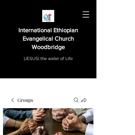
International Ethiopian
Evangelical Church
Woodbridge
|JESUS| the water of Life
Groups