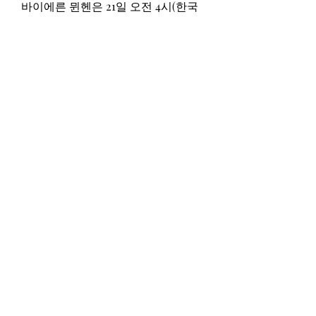
바이에른 뮌헨은 21일 오전 4시(한국
시간) 독일 알리안츠 아레나에서 영
국 프리미어리그의 맨체스터유나이
티드(맨유)와 2023-2024 ...
추가 검색어
맨유 뮌헨 교집합
챔스 일정
챔피언스 리그
클럽 친선경기
0
0
Write a comment...
About
Welcome to the group! You can
connect with other members, ge
...
Read more