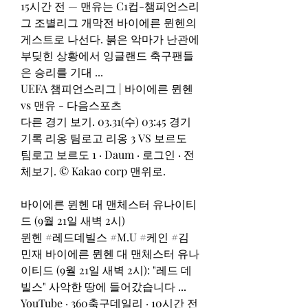
15시간 전 — 맨유는 C1컵-챔피언스리
그 조별리그 개막전 바이에른 뮌헨의 
게스트로 나선다. 붉은 악마가 난관에 
부딪힌 상황에서 잉글랜드 축구팬들
은 승리를 기대 ...
UEFA 챔피언스리그 | 바이에른 뮌헨 
vs 맨유 - 다음스포츠
다른 경기 보기. 03.31(수) 03:45 경기
기록 리옹 팀로고 리옹 3 VS 보르도 
팀로고 보르도 1 · Daum · 로그인 · 전
체보기. © Kakao corp 맨위로.
바이에른 뮌헨 대 맨체스터 유나이티
드 (9월 21일 새벽 2시)
뮌헨 #레드데빌스 #M.U #케인 #김
민재 바이에른 뮌헨 대 맨체스터 유나
이티드 (9월 21일 새벽 2시): "레드 데
빌스" 사악한 땅에 들어갔습니다 ...
YouTube · 360축구데일리 · 10시간 전