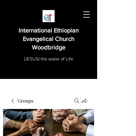
International Ethiopian
Evangelical Church
Woodbridge
|JESUS| the water of Life
Groups