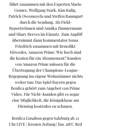
führt zusammen mit den Experten Mario 
Gomez, Wolfgang Stark, Kim Kulig, 
Patrick Owomoyela und Steffen Baumgart 
durch die Sendung. Als Field-
Reporterinnen sind Annika Zimmermann 
und Shary Reeves im Einsatz. Zum Anpfiff 
übernimmt dann Kommentator Jonas 
Friedrich zusammen mit Benedikt 
Höwedes. Amazon Prime: Wie hoch sind 
die Kosten für ein Abonnement? Kunden 
von Amazon Prime müssen für die 
Übertragung der Champions-League-
Begegnung ins eigene Wohnzimmer nichts 
weiter tun: Das Spiel Bayern gegen 
Benfica gehört zum Angebot von Prime 
Video. Für Nicht-Kunden gibt es sogar 
eine Möglichkeit, die Königsklasse am 
Dienstag kostenlos zu schauen. 

Benfica Lissabon gegen Salzburg ab 21 
Uhr LIVE | Kronen Zeitung | fan. atFC Red 