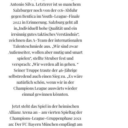
Antonio Silva. Letzterer ist so manchem 
Salzburger noch von der 0:6-Abfuhr 
gegen Benfica im Youth-League-Finale 
2022 in Erinnerung. Salzburg geht all 
in„Individuell hohe Qualität und ein 
irrsinnig gutes taktisches Verständnis“, 
zeichnen das A-Team der internationalen 
Talenteschmiede aus. „Wir sind zwar 
Außenseiter, wollen aber mutig und smart 
spielen“, stellte Struber fest und 
versprach: „Wir werden all in gehen. “ 
Seiner Truppe traute der 46-Jährige 
selbstredend auch einen Sieg zu. „Es wäre 
natürlich schön, wenn wir in der 
Champions League auswärts wieder 
einmal gewinnen könnten. 

Jetzt steht das Spiel in der heimischen 
Allianz Arena an – am vierten Spieltag der 
Champions-League-Gruppenphase 2021 
an: Der FC Bayern München empfängt am 