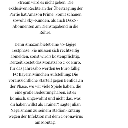
Stream wird es nicht geben. Die 
exklusiven Rechte an der Übertragung der 
Partie hat Amazon Prime. Somit schauen 
sowohl Sky-Kunden, als auch DAZN-
Abonnenten am Dienstagabend in die 
Röhre. 

Denn Amazon bietet eine 30-tägige 
Testphase. Sie müssen sich rechtzeitig 
abmelden, sonst wird‘s kostenpflichtig. 
Derzeit kostet das Monatsabo 7, 99 Euro, 
für das Jahresabo werden 69 Euro fällig. 
FC Bayern München Aufstellung: Die 
voraussichtliche Startelf gegen Benfica„In 
der Phase, wo wir viele Spiele haben, die 
eine große Bedeutung haben, ist es 
komisch, ungewohnt und nicht das, was 
du haben willst als Trainer“, sagte Julian 
Nagelsmann zu seinem Stadion-Entzug 
wegen der Infektion mit dem Coronavirus 
am Montag. 
