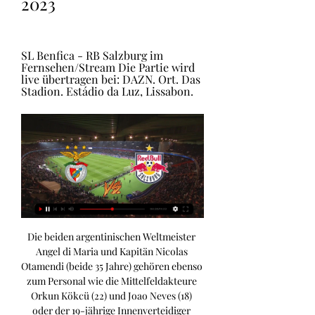
2023
SL Benfica - RB Salzburg im 
Fernsehen/Stream Die Partie wird 
live übertragen bei: DAZN. Ort. Das 
Stadion. Estádio da Luz, Lissabon.
Die beiden argentinischen Weltmeister 
Angel di Maria und Kapitän Nicolas 
Otamendi (beide 35 Jahre) gehören ebenso 
zum Personal wie die Mittelfeldakteure 
Orkun Kökcü (22) und Joao Neves (18) 
oder der 19-jährige Innenverteidiger 