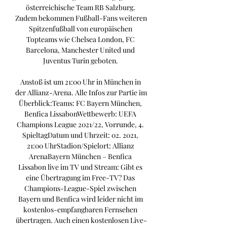
österreichische Team RB Salzburg. 
Zudem bekommen Fußball-Fans weiteren 
Spitzenfußball von europäischen 
Topteams wie Chelsea London, FC 
Barcelona, Manchester United und 
Juventus Turin geboten. 

Anstoß ist um 21:00 Uhr in München in 
der Allianz-Arena. Alle Infos zur Partie im 
Überblick:Teams: FC Bayern München, 
Benfica LissabonWettbewerb: UEFA 
Champions League 2021/22, Vorrunde, 4. 
SpieltagDatum und Uhrzeit: 02. 2021, 
21:00 UhrStadion/Spielort: Allianz 
ArenaBayern München – Benfica 
Lissabon live im TV und Stream: Gibt es 
eine Übertragung im Free-TV? Das 
Champions-League-Spiel zwischen 
Bayern und Benfica wird leider nicht im 
kostenlos-empfangbaren Fernsehen 
übertragen. Auch einen kostenlosen Live-