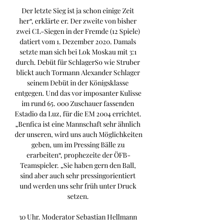
Der letzte Sieg ist ja schon einige Zeit 
her“, erklärte er. Der zweite von bisher 
zwei CL-Siegen in der Fremde (12 Spiele) 
datiert vom 1. Dezember 2020. Damals 
setzte man sich bei Lok Moskau mit 3:1 
durch. Debüt für SchlagerSo wie Struber 
blickt auch Tormann Alexander Schlager 
seinem Debüt in der Königsklasse 
entgegen. Und das vor imposanter Kulisse 
im rund 65. 000 Zuschauer fassenden 
Estadio da Luz, für die EM 2004 errichtet. 
„Benfica ist eine Mannschaft sehr ähnlich 
der unseren, wird uns auch Möglichkeiten 
geben, um im Pressing Bälle zu 
erarbeiten“, prophezeite der ÖFB-
Teamspieler. „Sie haben gern den Ball, 
sind aber auch sehr pressingorientiert 
und werden uns sehr früh unter Druck 
setzen. 

30 Uhr. Moderator Sebastian Hellmann 