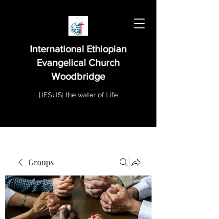
International Ethiopian
Evangelical Church
Woodbridge
|JESUS| the water of Life
Groups