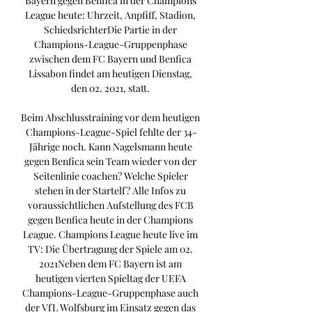
Bayern gegen Benfica in der Champions 
League heute: Uhrzeit, Anpfiff, Stadion, 
SchiedsrichterDie Partie in der 
Champions-League-Gruppenphase 
zwischen dem FC Bayern und Benfica 
Lissabon findet am heutigen Dienstag, 
den 02. 2021, statt. 

Beim Abschlusstraining vor dem heutigen 
Champions-League-Spiel fehlte der 34-
Jährige noch. Kann Nagelsmann heute 
gegen Benfica sein Team wieder von der 
Seitenlinie coachen? Welche Spieler 
stehen in der Startelf? Alle Infos zu 
voraussichtlichen Aufstellung des FCB 
gegen Benfica heute in der Champions 
League. Champions League heute live im 
TV: Die Übertragung der Spiele am 02. 
2021Neben dem FC Bayern ist am 
heutigen vierten Spieltag der UEFA 
Champions-League-Gruppenphase auch 
der VfL Wolfsburg im Einsatz gegen das 