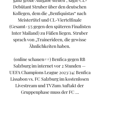
ganz große Aufgabe stellen“, sagte CL-
Debütant Struber über den deutschen 
Kollegen, dem die „Benfiquistas“ nach 
Meistertitel und CL-Viertelfinale 
(Gesamt-3:5 gegen den späteren Finalisten 
Inter Mailand) zu Füßen liegen. Struber 
sprach von „Trainerideen, die gewisse 
Ähnlichkeiten haben. 

(online schauen##) Benfica gegen RB 
Salzburg im internet vor 2 Stunden — 
UEFA Champions League 2023/24: Benfica 
Lissabon vs. FC Salzburg im kostenlosen 
Livestream und TVZum Auftakt der 
Gruppenphase muss der FC ...

SL Benfica vs RB Salzburg live stream 
20.09.2023 vor 21 Stunden — Alle 
azscore.de Benutzer können das Spiel SL 
Benfica gegen RB Salzburg im Live-
Stream ohne Verzögerungen mit 
vollständigen Statistiken online ...
