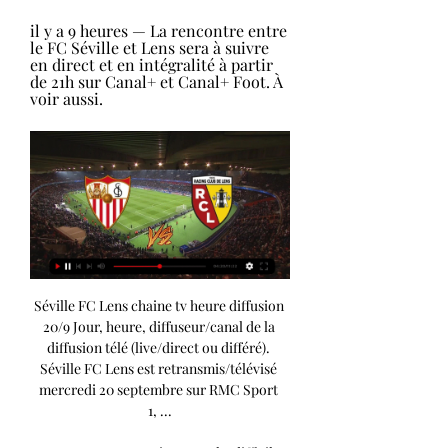
il y a 9 heures — La rencontre entre 
le FC Séville et Lens sera à suivre 
en direct et en intégralité à partir 
de 21h sur Canal+ et Canal+ Foot. À 
voir aussi.
Séville FC Lens chaine tv heure diffusion 20/9 Jour, heure, diffuseur/canal de la diffusion télé (live/direct ou différé). Séville FC Lens est retransmis/télévisé mercredi 20 septembre sur RMC Sport 1, ...

Lens a connu 4 premiers matchs difficiles pour son retour en Ligue 1. 4 confrontations, pour 3 défaites et un match nul. Lens pointait alors à la 17è place avec 1 point au moment de la trêve internationale. Si ces mauvais résultats pouvaient être mis sur le compte de l'enchaînement de match à l'extérieur (Brest, PSG et Monaco), à domicile les Lensois ne font pas l'unanimité. 

FC Seville / RC Lens (TV/Streaming) Sur quelles chaines et à quelle heure regarder le match de Champions League? - SPORT-TVAprès plus de 20 ans d’absence, le RC Lens va débuter la Ligue des Champions ce mercredi 20 septembre, au Stade Ramón Sánchez Pizjuán, sur la pelouse du Séville FC. Un défi de taille pour les sang et or qui n ‘ont toujours pas remporté le moindre succès en Ligue 1 sur le nouvel exercice et qui affrontent les espagnols qui ont remporté l’année dernière une septième Coupe UEFA/Europa League. En difficulté en Liga cette saison, Seville a enregistré le retour de Sergio Ramos et s’est imposé à domicile face au promu Las Palmas le week-end dernier (1-0). Sur quelles chaînes et à quelle heure suivre cette rencontre de Champions League? Sur quelles chaînes TV suivre la rencontre FC Seville / RC Lens? 📺 Cette rencontre de Champions League 2023/20224 entre le FC Seville et le RC Lens est à suivre en direct à 21h00 sur Canal Plus et Canal Plus Foot. 

Âgé de 42 ans, l’arbitre allemand officie en Bundesliga depuis plus de dix ans et a déjà arbitré lors de 11 matchs de Ligue des champions, dont trois rencontres de la phase de groupes la saison dernière. Stade Le match entre le FC Séville et Lens se jouera sur la pelouse du stade Ramón Sánchez Pizjuán. L’enceinte sévillane est dotée de près de 44. 000 places et devrait faire le plein pour le retour des deux clubs dans la plus prestigieuse des Coupes d’Europe. 

[[DIRECT]] Séville Lens en direct regarder gratuit 20 septem il y a 15 minutes — il y a 3 heures — Le streaming live commenté avec score en direct Suivez le match FC Seville - RC Lens en direct live - Streaming texte et ...

Séville FC Lens chaine tv heure diffusion 20/9Séville FC Lens chaine TV. Chaine, date, horaire de la retransmission TV du match de foot Séville FC Lens en direct. Répond à: "Sur quelle chaine le match Séville FC Lens est-il retransmis? ". Séville FC Lens Ligue des Champions. Séville FC Lens heure diffusion. Jour, heure, diffuseur/canal de la diffusion télé (live/direct ou différé). 

Séville - Lens: Sur quelle chaîne ou streaming et à quelle heure? - BeFootLe RC Lens se déplace sur la pelouse du FC Séville, ce mercredi à 21h, pour le compte de la 1ère journée de la phase de groupes de Ligue des Champions. En France, la rencontre sera diffusée en direct, ce mercredi soir à partir de 21h sur les chaînes Canal + et RMC Sport 1. 

À lire aussi – Pronostic FC Séville – Lens: Cotes, analyse et conseil Début de saison compliqué aussi pour le FC Séville qui a perdu ses trois premiers matchs en Liga. Face à Valence, Alaves puis Gérone. Il y a aussi eu la défaite aux tirs au but en Supercoupe d’Europe face à Manchester City. Le club andalou a enfin lancé sa saison le week-end dernier, avec une victoire face à Las Palmas, sur le score d’un but à zéro. Séville n’est pas au mieux, mais la situation n’est pas aussi grave qu’à Lens. Les deux équipes ne se sont encore jamais affrontées et ce sera donc une grande première mercredi soir. Chez les bookmakers, le FC Séville est largement favori pour cette rencontre de Ligue des Champions. Ligue des Champions: Le Programme TV du match FC Séville – Lens Mercredi 20 septembre 2023 Canal+ 19h50: Canal Champions Club (Avant-match) 21h00: Coup d’envoi RMC Sport 1 20h00: Champions Zone (Avant-match) Les cotes de Séville – Lens Mercredi 20 septembre, 21h00 FC Séville 1. 

Séville - Lens : à quelle heure et sur quelle chaîne TV suivre il y a 2 jours — Le RC Lens va fêter ses retrouvailles avec la Ligue des Champions chez le FC Séville, à l'occasion de la première journée de la phase de ...

Séville FC - RC Lens : Sur quelle chaîne TV voir le match, à il y a 4 jours — Où voir Séville FC - RC Lens ? ; Espagne. Movistar+, Movistar Liga de Campeones 2. 21h00 GMT +2 ; Suisse. RMC Sport 1, Canal+ France, Blue Sport, ...

À lire aussi: Arsenal – PSV: Compositions et Chaîne TV (Ligue des Champions) FC Séville – Rc Lens: LA COMPOSITION DU RC LENS Samba – Gradit, Médina, Danso – Abdul Samed, Mendy, Machado, Frankowski – Sotoca, Fulgini – Wahi Chaotique, décevant ou inquiétant, ce ne sont pas les mots qui manquent pour définir le début de saison lensois. Après une saison 2022-2023 magique où les Artésiens ont suivi de près le PSG toute la saison, l'exercice 2023-2024 est en totale rupture avec ces résultats. 

[DIRECT===] regarder Séville Lens en direct 20 septembre il y a 4 heures — Séville ce mercredi 20 septembre à 21h. Le match est à voir en direct sur RMC Sport 1. Malgré la perte de Loïs Openda et Seko Fofana, Lens a Après une ...

Ligue des champions : composition, arbitre, diffusion TV il y a 9 heures — La rencontre entre le FC Séville et Lens sera à suivre en direct et en intégralité à partir de 21h sur Canal+ et Canal+ Foot. À voir aussi.

(Diffusion=) regarder Séville FC RC Lens en direct 20 septem il y a 4 heures — JE M'ABONNE Voir plus d'offres. Suivez la Ligue des Champions sur RMC Sport. L Seville FC - RC Lens UEFA Champions League -Phase de ...

FC Séville - Lens : quelle chaîne diffuse le match en direct Heures de diffusion et rediffusion télé du match FC Séville - Lens (Ligue des Champions - le 20 septembre 2023 à 21h00)

Lens : Sur quelle chaîne ou streaming et à quelle heure il y a 11 heures — En France, la rencontre sera diffusée en direct, ce mercredi soir à partir de 21h sur les chaînes Canal + et RMC Sport 1.

[Regardez] Séville RC Lens en direct live 20 septembre 2023 il y a 21 heures — FC Seville / RC Lens (TV/Streaming) Sur quelles chaines et à quelle heure regarder le match de Champions League? - SPORT-TVAprès plus de 20 ans ...

Avec un effectif composé de joueurs d'expérience, le FC Séville est désigné comme favori pour son retour en C1 contre Lens. Un match opposant deux équipes en difficulté dans leur championnat. Le FC Séville, avec des joueurs comme Ocampos, Jesus Navas ou encore Sergio Ramos devra faire un match sérieux pour ne pas se faire surprendre. En effet, la LDC est une autre compétition, qui peut permettre à des équipes de se sublimer. Pourquoi pas voir nos Lensois réaliser un bon résultat au Stade Ramon Sanchez Pizjuan ce mercredi soir. 

📺 Prise d’antenne dès 19h50 avec le magazine du « Canal Champions Club » présenté par Hervé Mathoux avec Laure Boulleau, Gauthier Kuntzman, Samir Nasri et David Ginola S'ABONNER À CANAL+ 📺 Le match est également à suivre en direct à 21h00 sur RMC Sport 1. 📺 Prise d’antenne dès 20h00 en direct avec l’émission « Champions Zone » qui est à retrouver tout au long de la soirée sur RMC Sport 1, en direct du stade Ramón Sánchez Pizjuán, avec Sonia Carneiro et Johan Djourou. 🎙️ Aux commentaires de la rencontre, Stéphane Guy, Éric Di Meco, et Flora Moussy en bord terrain S'ABONNER À RMC SPORT Comment regarder le match FC Seville / RC Lens en streaming? 💻 Avec l’offre de streaming proposé par Canal Plus et son site myCANAL, vous pourrez suivre la rencontre en direct ou à la demande sur TV, ordinateur, tablette et smartphone. 

FC Séville - Lens: À quelle heure et sur quelle chaîne TVLIGUE DES CHAMPIONS 2023-2024 – Ce mercredi, le FC Séville reçoit Lens en match de poules de la Ligue des Champions. Découvrez le programme TV. À lire aussi – Ligue des Champions: Où en sont les équipes qualifiées, avant la première journée? Le RC Lens fait son grand retour en Ligue des Champions, mais dans des conditions très compliquées. Après cinq journées de Ligue 1, les Sang et Or sont bons derniers de Ligue 1, avec seulement un point en cinq sorties. Les Lensois restent sur une quatrième défaite de la saison ce week-end, face à Metz. Lens a pourtant dominé le match, mais le club de Moselle aura été plus réaliste. 

Séville vs RC Lens en direct 20.09.2023 dans 3 heures — Le 20 Sep 2023, les équipes Séville et RC Lens joueront un match dans le cadre du tournoi Ligue des Champions UEFA. Tous les utilisateurs de ...

[direct] regarder Séville FC RC Lens en streaming 20 il y a 3 heures — il y a 19 minutes — [REGARDER LA TÉLÉVISION] regarder Séville RC Lens en streaming 20 septembre 2023 SEVILLE FC. MER. 20 Septembre 21:00.

Séville - Lens : sur quelle chaîne et à quelle heure voir le match il y a 10 heures — La rencontre sera à suivre ce mercredi à partir de 21 h sur Canal+ et en direct commenté sur notre site. Une fan zone sera installée à Lens ...

Avec un seul petit point en quatre matchs de championnat, les Sang et Or doivent se réveiller. Ramón Sánchez Pizjuán / Quality Sport Images/GettyImagesVille: SévilleStade: Ramón Sánchez Pizjuán Capacité: 43 883Date: Mercredi 20 septembreHeure: 21h00Chaîne: Canal+ Sport, RMC Sport 1Heure de diffusion: 21h00PaysChaîneHeureEspagneMovistar+, Movistar Liga de Campeones 221h00 GMT +2SuisseRMC Sport 1, Canal+ France, Blue Sport, Blue Sport 7 Live21h00 GMT +2BelgiqueProximus Pickx 521h00 GMT +2Etats-UnisViX, Paramount+15h00 UTC -4Royaume-Unidiscovery+ App, TNT Sports 6, discovery+20h00 GMT +1Les deux équipes ne se sont jamais rencontrées. 

Un premier match en C1 qu'il faudra suivre puisqu'un bon résultat pourrait permettre de lancer une dynamique positive avant de recevoir Toulouse. À lire aussi: Bayern Munich – Manchester United: Compositions et Chaîne TV (Ligue des Champions) STREAMING FC Séville – Rc Lens: À QUELLE HEURE ET SUR QUELLE CHAÎNE REGARDER LE MATCH EN DIRECT DE LA LIGUE DES CHAMPIONS? La rencontre FC Séville – Rc Lens se déroulera le mercredi 20 septembre 2023 au Stade Ramon Sanchez 