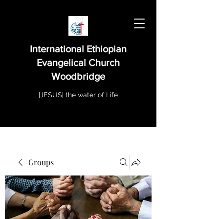
International Ethiopian
Evangelical Church
Woodbridge
|JESUS| the water of Life
Groups