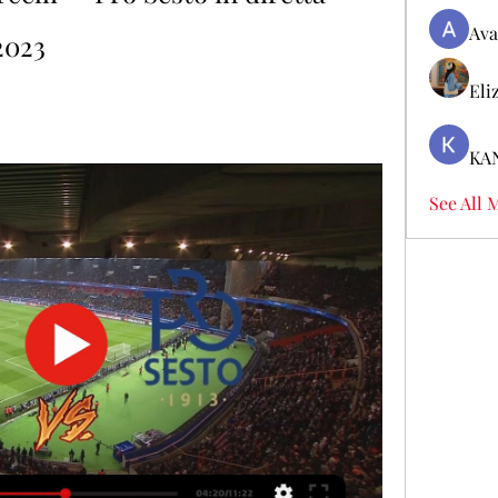
Ava
2023
Eli
KA
See All 