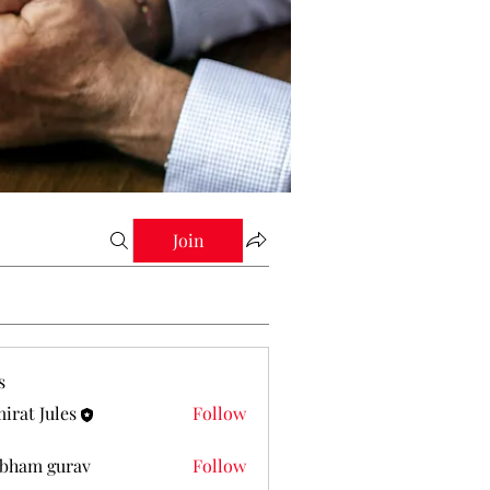
Join
s
irat Jules
Follow
Jules
bham gurav
Follow