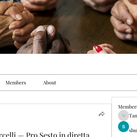
Members
About
Member
Tam
Tamirat 
shu
elli — Pro Sesto in diretta 