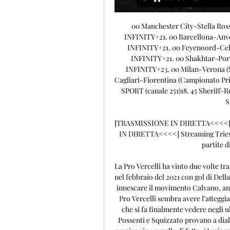
00 Manchester City-Stella Rossa (Champions League) - SKY SPORT (canale 254) e INFINITY+21. 00 Barcellona-Anversa (Champions League) - SKY SPORT (canale 255) e INFINITY+21. 00 Feyenoord-Celtic (Champions League) - SKY SPORT (canale 256) e INFINITY+21. 00 Shakhtar-Porto (Champions League) - SKY SPORT (canale 257) e INFINITY+23. 00 Milan-Verona (Serie A) - DAZN e ZONA DAZN (canale 214 Sky)15. 00 Cagliari-Fiorentina (Campionato Primavera) - SPORTITALIA15. 45 Diretta Gol Europa - SKY SPORT (canale 251)18. 45 Sheriff-Roma (Europa League) - DAZN, SKY SPORT UNO e SKY SPORT (canale 252)18. 

[TRASMISSIONE IN DIRETTA<<<<] Streaming Triestina Pro 4 giorni fa — [TRASMISSIONE IN DIRETTA<<<<] Streaming Triestina Pro Vercelli in diretta gratis 16.09.2023. Guarda le partite di Serie C in diretta tv e live ...

La Pro Vercelli ha vinto due volte tra le mura amiche contro questa squadra, ultima sfida 3-0 nel febbraio del 2021 con gol di Della Morte che sbloccava il match. Al sesto Vergara cerca di innescare il movimento Calvano, ancora una volta però Drago controva con attenzione. La Pro Vercelli sembra avere l’atteggiamento giusto, sicuramente più propositivo del Renate che si fa finalmente vedere negli ultimi metri attorno al tredicesimo. In quest’occasione Possenti e Squizzato provano a dialogare ma non si intendono e una potenziale occasione svanisce in un nulla di fatto. (Aggiornamento di Jacopo D’Antuono) SI GIOCA Per la diretta di Renate Pro Vercelli in questo prepartita soffermiamoci anche sui numeri delle due squadre dando uno sguardo alla classifica. I nerazzurri sono al momento sopra, bravi a rialzarsi dopo un momento difficile con due vittorie e un pareggio. I punti sono 34 a fronte di 9 vittorie, 7 pareggi e 5 sconfitte. 

[[[Guardare la tv]]'''] Oggi Pro Sesto Fiorenzuola in dirett Qui di seguito gli incontri che andranno in onda: Albinoleffe – Lecco (Eleven) Novara – Vicenza (Eleven; Diretta integrale su Sky) Pro Patria – Pro Vercelli ( ...

[CALCIO-] Fermana Recanatese diretta gratis 19/09/2023 CalciCalcio - Italia: Recanatese risultati in tempo reale, risultati finali, calendario, classifiche, dettaglio delle partite con marcatori, cartellini gialli e... Tutte le partite si possono vedere in streaming anche su NowTv Abbonati qui a Now-Tv: tutta la Serie C in diretta streaming RaiSport trasmette una partita in chiaro ogni settimana: controlla il palinsesto sulla Guida Tv di Virgilio Sport Le partite di oggi: Martedì 19 Settembre 2023 Ora Partita girone 18:30 Arezzo – Olbia B 18:30 Fermana – Recanatese B 18:30 Lucchese – Gubbio B 18:30 Pergolettese – Triestina A 18:30 Pineto – Rimini B 18:30 Vis Pesaro – Virtus Entella B 20:45 Cesena – Ancona B 20:45 Juventus NG – SPAL B 20:45 Perugia – Pontedera B 20:45 Sestri Levante – Pescara B Le partite di domani: Mercoledì 20 Settembre 2023 Ora Partita girone 18:30 Albinoleffe – Pro Patria A 18:30 Arzignano Valchiampo – Alessandria A 18:30 Lumezzane – Fiorenzuola A 18:30 Pro Vercelli – Pro Sesto A 18:30 Torres – Carrarese B 18:30 Trento – Legnago Salus A 20:45 Giana Erminio – Mantova A 20:45 Padova – Novara A 20:45 Renate – Atalanta II A 20:45 Virtus Verona – Vicenza A Le partite di Giovedì 21 Settembre 2023 Ora Partita girone 18:30 Benevento – Taranto C 18:30 Brindisi – Monterosi Tuscia C 18:30 Latina – Casertana C 18:30 Messina – Turris C 18:30 Sorrento – Avellino C 20:45 Crotone – Cerignola C 20:45 Foggia – Virtus Francavilla C 20:45 Juve Stabia – Potenza C 20:45 Monopoli – Catania C 20:45 Picerno – Giugliano C Le partite di Sabato 23 Settembre 2023 Ora Partita girone 18:30 Pontedera – Recanatese B 18:30 SPAL – Lucchese B 18:30 Virtus Entella – Arezzo B 20:45 Ancona – Juventus NG B 20:45 Fermana – Cesena B 20:45 Gubbio – Vis Pesaro B 20:45 Rimini – Perugia B Le partite di Domenica 24 Settembre 2023 Ora Partita girone 14:00 Alessan