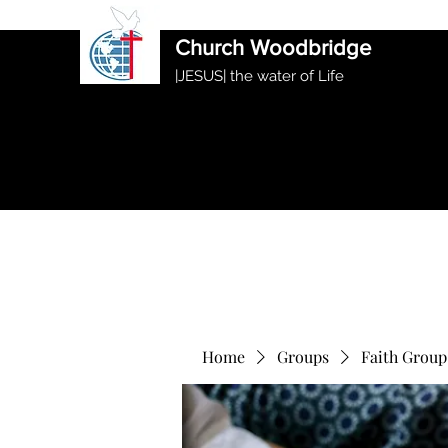
International Ethiopian Evan
Church Woodbridge
|JESUS| the water of Life
Home
Groups
Faith Group