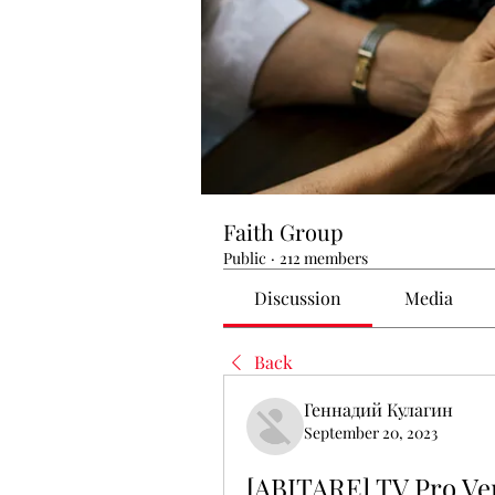
Faith Group
Public
·
212 members
Discussion
Media
Back
Геннадий Кулагин
September 20, 2023
[ABITARE] TV Pro Verc