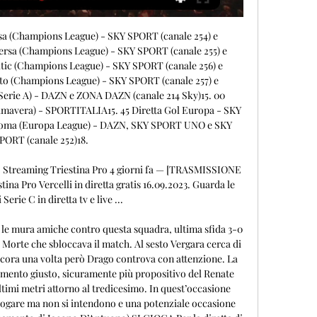
dria – Lumezzane A 14:00 Fiorenzuola – Trento A 14:00 Novara – Giana Erminio A 14:00 Pro Patria – Triestina A 16:15 Olbia – Carrarese B 16:15 Vicenza – Pergolettese A 18:30 Legnago Salus – Renate A 18:30 Mantova – Albinoleffe A 18:30 Padova – Virtus Verona A 18:30 Pro Sesto – Arzignano Valchiampo A 18:30 Sestri Levante – Torres B 20:45 Atalanta II – Pro Vercelli A 20:45 Avellino – Monopoli C 20:45 Crotone – Sorrento C 20:45 Potenza – Casertana C 20:45 Virtus Francavilla – Messina C Le partite di Lunedì 25 Settembre 2023 Ora Partita girone 20:45 Brindisi – Benevento C 20:45 Catania – Foggia C 20:45 Cerignola – Juve Stabia C 20:45 Giugliano – Latina C 20:45 Monterosi Tuscia – Taranto C 20:45 Turris – Picerno C Calendario completo della Serie C 2023-24 Classifiche dei tre gironi della Serie C 2023-24 Italiaonline presenta prodotti e servizi che possono essere acquistati online su Amazon e/o su altri e-commerce. 

30 Gremio-Palmeiras (Brasileirão) - ONEFOOTBALL e MOLA16. 00 Monza-Genoa (Campionato Primavera) - SPORTITALIA18. 00 Verona-Bologna (Campionato Primavera) - SPORTITALIA18. 30 Salernitana-Frosinone (Serie A) - DAZN e ZONA DAZN (canale 214 Sky)19. 30 Svizzera-Italia (Nations League femminile) - RAI SPORT20. 00 Go Ahea Eagles-Fortuna Sittard (Eredivisie) - MOLA20. 00 Al Nassr-Al Ahli (Saudi Pro League) - LA7D20. 

A dieci dal termine Anghileri si rivela decisivo con un intervento perfetto a chiudere su Arrighini. In pieno recupero, quindi, i nerazzurri devono sudare le cosiddette sette camicie per uscirne indenni: al novantatreesimo Iotti la butta dentro l’area della squadra di casa, ma i difensori nerazzurri riescono a sventare il potenziale pericolo. Ultimo squillo al novantacinquesimo minuto, sul cross di Febbrasio che chiama Cristini all’intervento a respingere. [GUARDA IN DIRETTA!! ] Lecco-Pro Vercelli diretta gratis 22 a 22 apr 2023 — ((STREAMING)) Oggi Taranto — Latina diretta tv 5 febbraio 2023 7 giorni fa — DIRETTA INTEGRALE E DIRETTA GOL SU SKY SPORT, DIRETTARenate - Pro Vercelli Dove Guardare in TV? | SquadraEVPFMPSerie C Grp. 

Pro Vercelli vs Pro Sesto | Serie C - Today Gerbi (Pro Sesto)!. Pro Sesto logo. 75'. Gol di G. Comi (Pro Vercelli)!.

Dagli undici metri si presenta Esposito, che non fallisce e di precisione mette dentro l’uno a zero. (Aggiornamento di Jacopo D’Antuono) RITMI BLANDI Abbiamo quasi raggiunto il primo quarto d’ora tra Renate Pro Vercelli e il risultato è sempre fermo sullo zero a zero. Pronti, via e la prima occasione è per la formazione ospite, che prova ad affacciarsi in attacco al secondo minuto: deviazione acrobatica sul primo palo di Calvano e piccolo brivido per il portiere Drago, che vede la palla rotolare a lato. [[Trasmissione in diretta===]] Diretta Juventus U23 - Renate in 22 gen 2023 — Dove vedere Juventus U23-Renate streaming gratis e diretta tv in chiaro Sportitalia? 08 MAG Dopo aver superato Piacenza e Pro VercelliDiretta/ Renate Pro Vercelli (risultato finale 1-0) video: la decide Esposito! DIRETTA RENATE PRO VERCELLI (RISULTATO FINALE 1-0): LA DECIDE UN GOL DI ESPOSITO Si chiude sul risultato di 1-0 la sfida tra Renate Pro Vercelli! I piemontesi tentano fino alla fine di riacciuffare almeno il pareggio, ma ogni tentativo sfuma in un nulla di fatto. 

Guida TV: dove vedere tutto il calcio in diretta TV e streaming 18.30 Pro Vercelli-Pro Sesto (Serie C) - SKY SPORT CALCIO; 18.30 Albinoleffe-Pro Patria (Serie C) - SKY SPORT (canale 255); 18.30 Trento-Legnago (Serie C) ...

🔴[IN DIRETTA] Pro Vercelli - Lecco || Calcio - Partita 23 ago 2023 — Sports are also entertainment and can be watched on television and other media .we provide sports viewing media such as soccer,American football ...

(DIRETTA TV>>) Oggi Perugia-Pontedera in 15 ore fa — [Streaming@@] Oggi Sorrento Audace Cerignola in diretta30 Pro Vercelli-Pro Sesto (Serie C) - SKY SPORT CALCIO18. 30 Albinoleffe-Pro Patria ( ...

Pro Sesto in TV e streaming oggi: orari e canali TV Lo sport in diretta TV e streaming oggi - Partite, orari e canali su TVsportiva. La visione di TVsportiva é quella di essere la guida perfetta per tutti coloro ...

L’attacco ha fatto abbastanza bene con 30 reti fatte mentre la difesa ne ha incassate 25. Dall’altra parte troviamo la Pro Vercelli che viaggia a un punto dai playoff, ma deve fare attenzione al fatto che dietro i playout sono a 3 lunghezze. La squadra è reduce da due sconfitte di fila con 27 punti a fronte di 7 successi, 6 pari e 8 ko. La differenza reti è in equilibrio con le reti fatte e quelle incassate che combaciano e sono 28. Il miglior marcatore della partita è Comi che ha segnato 8 reti, davanti a lui troviamo solo Bruschi della Pro Sesto a 9 reti e Ferrari del Vicenza a 11. Dall’altra parte il migliore è Malotti che di gol ne ha siglati 6. 

30 SPAL-Lucchese (Serie C) - SKY SPORT18. 30 Entella-Arezzo (Serie C) - SKY SPORT MAX20. 00 Almere City-PSV (Eredivisie) - MOLA20. 45 Lazio-Monza (Serie A) - DAZN, SKY SPORT UNO, SKY SPORT CALCIO, SKY SPORT 4K e SKY SPORT (canale 251)20. 45 Ancona-Juventus Next Gen (Serie C) - SKY SPORT20. 45 Fermana-Cesena (Serie C) - SKY SPORT20. 45 Gubbio-Vis Pesaro (Serie C) - SKY SPORT20. 45 Rimini-Perugia (Serie C) - SKY SPORT21. 00 Burnley-Manchester United (Premier League) - SKY SPORT MAX21. 

Streaming Gratis Pro Vercelli-Pro Sesto: dove vedere la 23 ott 2022 — Pro Vercelli e Pro Sesto si affrontano nella 10ª giornata di Serie C: info partita, probabili formazioni, diretta tv e Streaming GRATIS.

45 Genk-Fiorentina (Conference League) - DAZN, SKY SPORT ARENA e SKY SPORT (canale 253)18. 45 LASK-Liverpool (Europa League) - DAZN e SKY SPORT (canale 254)18. 45 Bayer Leverkusen-Hacken (Europa League) - DAZN18. 45 Qarabag-Molde (Europa League) - DAZN18. 45 Panathinaikos-Villarreal (Europa League) - DAZN18. (Flusso) Monza Berretti Torino Primavera streaming 17 1 giorno fa — DIRETTA JUVENTUS FROSINONE PRIMAVERA (RISULTATO FINALE 1-3) Juventus Frosinone Primavera Streaming Lecce Berretti Roma Primavera in d00 River Plate-Atletico Tucuman (Campionato argentino) - ONEFOOTBALL e MOLA02. com a partire dalle ore 10. Probabili formazioni Sampdoria Roma Primavera: le scelte dei t