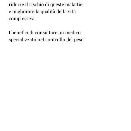
ridurre il rischio di queste malattie 
e migliorare la qualità della vita 
complessiva.
I benefici di consultare un medico 
specializzato nel controllo del peso
Consultare un medico specializzato 
nel controllo del peso può offrire 
numerosi benefici. Questi medici 
hanno una formazione specifica nel 
campo del controllo del peso e 
possono creare un piano 
personalizzato per ogni paziente, 
inclusi esami del sangue e 
valutazioni fisiche, tenendo conto 
delle loro esigenze individuali e 
delle loro condizioni di salute. I 
medici possono fornire consulenza 