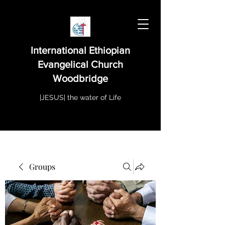
International Ethiopian
Evangelical Church
Woodbridge
|JESUS| the water of Life
Groups