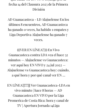
fecha 14 del Clausura 2023 de la Primera 
División

AD Guanacasteca - LD Alajuelense En los 
últimos 8 encuentros, AD Guanacasteca 
ha ganado 0 veces, ha habido 1 empates y 
Liga Deportiva Alajuelense ha ganado 7 
veces.

(((VER EN LÍNEA!!))) En Vivo 
Guanacasteca contra LDA vea el hace 32 
minutos — Alajuelense vs Guanacasteca: 
ver aquí hoy EN VIVO y 24 jul 2022 — 
Alajuelense vs Guanacasteca hoy: cuándo, 
a qué hora y por qué canal ver EN ...

EN LÍNEA!]!!!!]] Ver Guanacasteca-LDA en 
vivo minuto | hace 8 horas — AD 
Guanacasteca EN VIVO por la Liga 
Promerica de Costa Rica: hora y canal de 
TV | Apertura Jornada 14Liga 