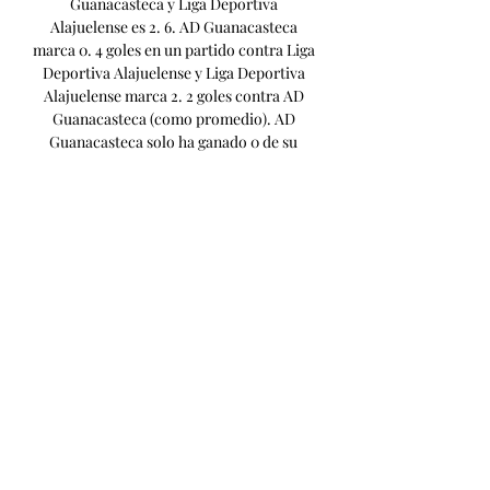
Guanacasteca y Liga Deportiva 
Alajuelense es 2. 6. AD Guanacasteca 
marca 0. 4 goles en un partido contra Liga 
Deportiva Alajuelense y Liga Deportiva 
Alajuelense marca 2. 2 goles contra AD 
Guanacasteca (como promedio). AD 
Guanacasteca solo ha ganado 0 de su 
último 4 partidos en Primera División, 
Apertura contra Liga Deportiva 
Alajuelense. Liga Deportiva Alajuelense 
solo ha perdido 0 de su último 4 partidos 
en Primera División, Apertura contra AD 
Guanacasteca. En el último 5 encuentros 
AD Guanacasteca ganó 0, Liga Deportiva 
Alajuelense ganó 4, 1 empates. Liga 
Deportiva Alajuelense solo ha perdido 0 
de su último 5 partidos contra AD 
Guanacasteca (en todas las 
competiciones). 

LD Alajuelense Cuando comience el 
partido, podrás seguir AD Guanacasteca 