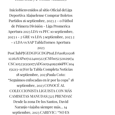
InicioBienvenidos al sitio Oficial deLiga 
Deportiva Alajuelense Comprar Boletos 
Partidos 16 septiembre, 2023 2 - 0 Fútbol 
de Primera División - Liga Promerica 
Apertura 2023 LDA vs PFC 10 septiembre, 
2023 1 - 2 GRE vs LDA 3 septiembre, 2023 2 
- 1 LDA vs SAP TablaTorneo Apertura 
2023 
PosClubPJGEDGFGCDGPts1LDA10820208
12262SAP10712241113223CSH1052321129174
CSC1052313130175ADG105141192166PFC104
151213-113Ver la Tabla Completa Noticias 
18 septiembre, 2023Paula Coto: 
“Seguimos enfocadas en ir por la copa” 18 
septiembre, 2023 CONOCÉ AL 
COLECCIONISTA LIGUISTA CON MÁS 
CAMISETAS MANUDAS:¡525 PRENDAS! 
Desde la zona De los Santos, David 
Naranjo viajaba siempre más… 14 
septiembre, 2023 CAREVIC: “NO ES 