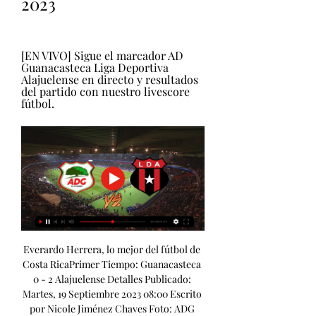
2023
[EN VIVO] Sigue el marcador AD 
Guanacasteca Liga Deportiva 
Alajuelense en directo y resultados 
del partido con nuestro livescore 
fútbol.
Everardo Herrera, lo mejor del fútbol de 
Costa RicaPrimer Tiempo: Guanacasteca 
0 - 2 Alajuelense Detalles Publicado: 
Martes, 19 Septiembre 2023 08:00 Escrito 
por Nicole Jiménez Chaves Foto: ADG 