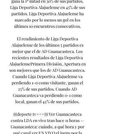
gana la 1º mitad en 30% de sus partidos, 
Liga Deportiva Alajuelense en 45% de sus 
partidos. Liga Deportiva Alajuelense ha 
marcado por lo menos un gol en los 
últimos 10 encuentros consecutivos. 

El rendimiento de Liga Deportiva 
Alajuelense de los últimos 5 partidos es 
mejor que el de AD Guanacasteca. Los 
recientes resultados de Liga Deportiva 
AlajuelensePrimera División, Apertura en 
son mejores que los de AD Guanacasteca. 
Cuando Liga Deportiva Alajuelense va 
perdiendo 1-0 como visitante, ganan el 
25% de sus partidos. Cuando AD 
Guanacasteca va perdiendo 0-1 como 
local, ganan el 42% de sus partidos. 

(((deporte tv###))) Ver Guanacasteca 
contra LDA en vivo tran hace 11 horas — 
Guanacasteca: cuándo, a qué hora y por 
qué canal ver EN VIVO el juego por la 