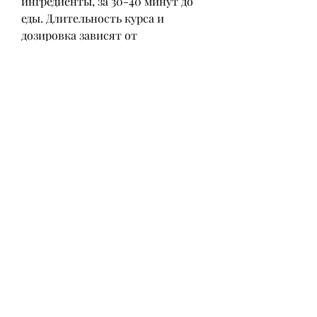
ингредиенты, за 30-40 минут до 
еды. Длительность курса и 
дозировка зависят от 
индивидуальных особенностей 
организма и степени проявления 
алкогольной зависимости.
Показания и противопоказания к 
применению капсул против 
алкоголизма
Капсулы против алкоголизма 
назначаются при наличии 
следующих показаний:
- Алкогольная зависимость;
- Рецидивы после лечения 
алкоголизма.