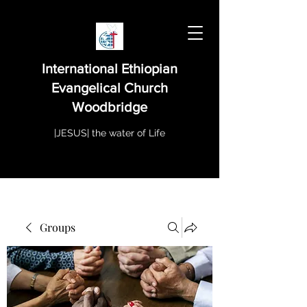
International Ethiopian
Evangelical Church
Woodbridge
|JESUS| the water of Life
Groups