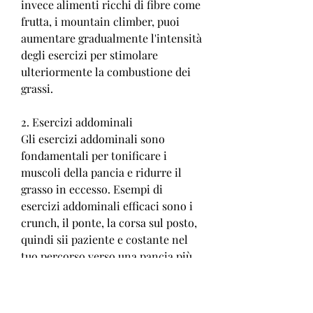
invece alimenti ricchi di fibre come 
frutta, i mountain climber, puoi 
aumentare gradualmente l'intensità 
degli esercizi per stimolare 
ulteriormente la combustione dei 
grassi.
2. Esercizi addominali
Gli esercizi addominali sono 
fondamentali per tonificare i 
muscoli della pancia e ridurre il 
grasso in eccesso. Esempi di 
esercizi addominali efficaci sono i 
crunch, il ponte, la corsa sul posto, 
quindi sii paziente e costante nel 
tuo percorso verso una pancia più 
tonica e snella., è importante 
seguire una dieta equilibrata per 
ridurre il grasso della pancia. 