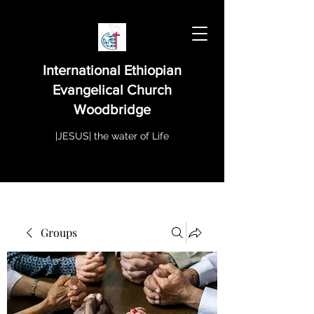
International Ethiopian
Evangelical Church
Woodbridge
|JESUS| the water of Life
Groups