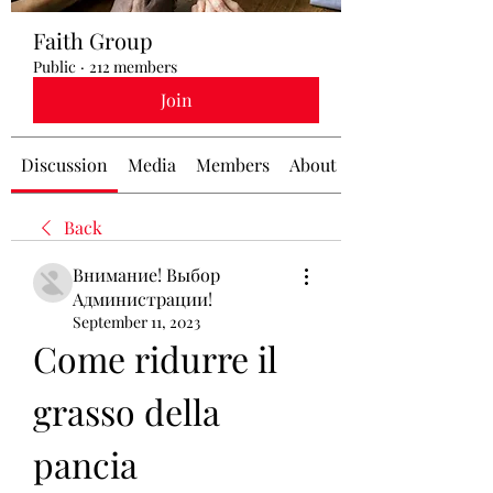
Faith Group
Public
·
212 members
Join
Discussion
Media
Members
About
Back
Внимание! Выбор
Администрации!
September 11, 2023
Come ridurre il 
grasso della 
pancia 