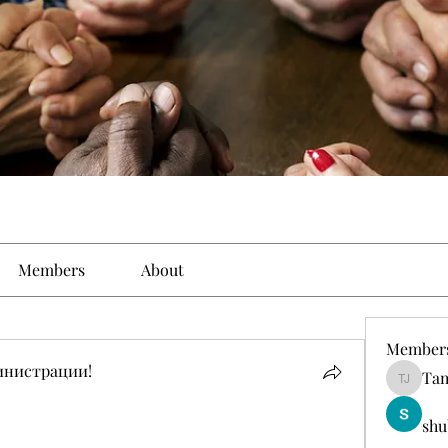
Members
About
Member
инистрации!
Tam
Tamirat 
shu