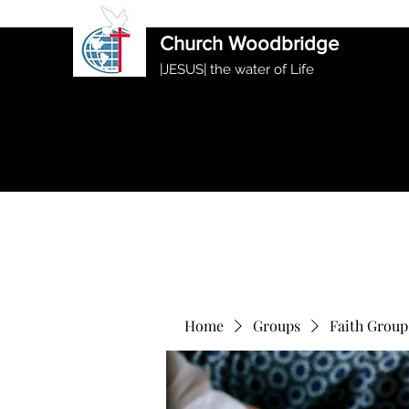
International Ethiopian Evan
Church Woodbridge
|JESUS| the water of Life
Home
Groups
Faith Group