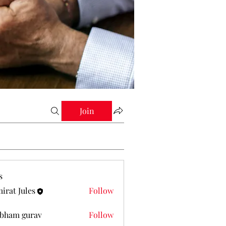
Join
s
irat Jules
Follow
Jules
bham gurav
Follow