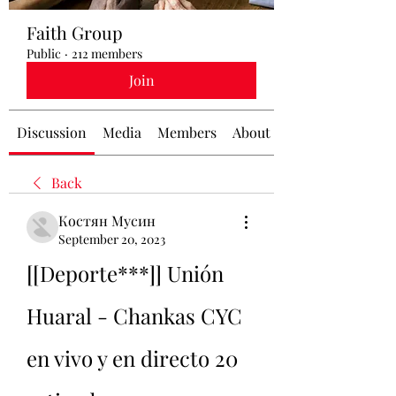
Faith Group
Public
·
212 members
Join
Discussion
Media
Members
About
Back
Костян Мусин
September 20, 2023
[[Deporte***]] Unión 
Huaral - Chankas CYC 
en vivo y en directo 20 