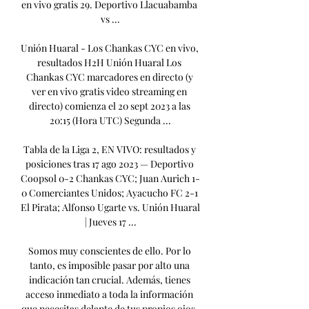
en vivo gratis 29. Deportivo Llacuabamba 
vs ...

Unión Huaral - Los Chankas CYC en vivo, 
resultados H2H Unión Huaral Los 
Chankas CYC marcadores en directo (y 
ver en vivo gratis video streaming en 
directo) comienza el 20 sept 2023 a las 
20:15 (Hora UTC) Segunda ...

Tabla de la Liga 2, EN VIVO: resultados y 
posiciones tras 17 ago 2023 — Deportivo 
Coopsol 0-2 Chankas CYC; Juan Aurich 1-
0 Comerciantes Unidos; Ayacucho FC 2-1 
El Pirata; Alfonso Ugarte vs. Unión Huaral 
| Jueves 17 ...

Somos muy conscientes de ello. Por lo 
tanto, es imposible pasar por alto una 
indicación tan crucial. Además, tienes 
acceso inmediato a toda la información 
que necesitas delante de tus propios ojos. 