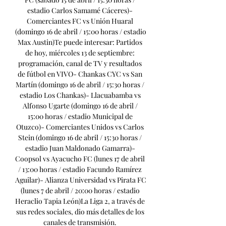
estadio Carlos Samamé Cáceres)- 
Comerciantes FC vs Unión Huaral 
(domingo 16 de abril / 15:00 horas / estadio 
Max Austin)Te puede interesar: Partidos 
de hoy, miércoles 13 de septiembre: 
programación, canal de TV y resultados 
de fútbol en VIVO- Chankas CYC vs San 
Martín (domingo 16 de abril / 15:30 horas / 
estadio Los Chankas)- Llacuabamba vs 
Alfonso Ugarte (domingo 16 de abril / 
15:00 horas / estadio Municipal de 
Otuzco)- Comerciantes Unidos vs Carlos 
Stein (domingo 16 de abril / 15:30 horas / 
estadio Juan Maldonado Gamarra)- 
Coopsol vs Ayacucho FC (lunes 17 de abril 
/ 13:00 horas / estadio Facundo Ramírez 
Aguilar)- Alianza Universidad vs Pirata FC 
(lunes 7 de abril / 20:00 horas / estadio 
Heraclio Tapia León)La Liga 2, a través de 
sus redes sociales, dio más detalles de los 
canales de transmisión. 
