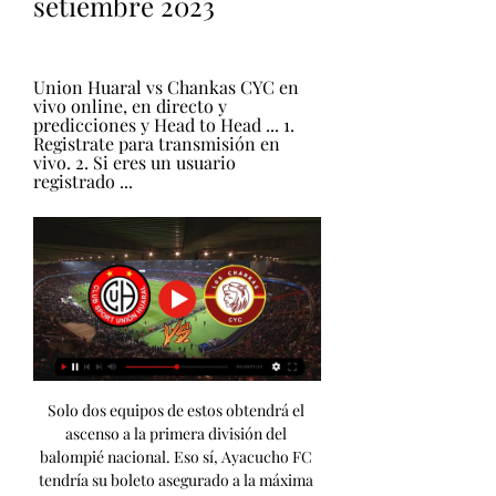
setiembre 2023
Union Huaral vs Chankas CYC en 
vivo online, en directo y 
predicciones y Head to Head ... 1. 
Registrate para transmisión en 
vivo. 2. Si eres un usuario 
registrado ...
Solo dos equipos de estos obtendrá el 
ascenso a la primera división del 
balompié nacional. Eso sí, Ayacucho FC 
tendría su boleto asegurado a la máxima 