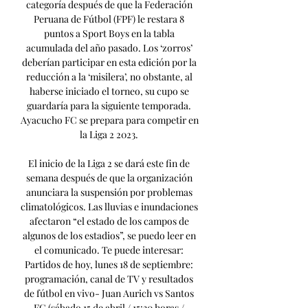
categoría después de que la Federación 
Peruana de Fútbol (FPF) le restara 8 
puntos a Sport Boys en la tabla 
acumulada del año pasado. Los ‘zorros’ 
deberían participar en esta edición por la 
reducción a la ‘misilera’, no obstante, al 
haberse iniciado el torneo, su cupo se 
guardaría para la siguiente temporada. 
Ayacucho FC se prepara para competir en 
la Liga 2 2023. 

El inicio de la Liga 2 se dará este fin de 
semana después de que la organización 
anunciara la suspensión por problemas 
climatológicos. Las lluvias e inundaciones 
afectaron “el estado de los campos de 
algunos de los estadios”, se puedo leer en 
el comunicado. Te puede interesar: 
Partidos de hoy, lunes 18 de septiembre: 
programación, canal de TV y resultados 
de fútbol en vivo- Juan Aurich vs Santos 
FC (sábado 15 de abril / 15:30 horas / 