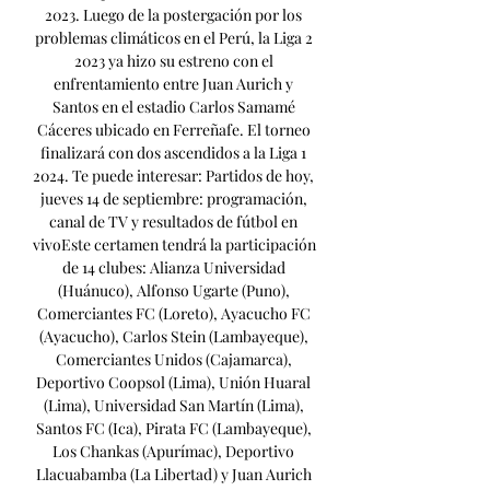
2023. Luego de la postergación por los 
problemas climáticos en el Perú, la Liga 2 
2023 ya hizo su estreno con el 
enfrentamiento entre Juan Aurich y 
Santos en el estadio Carlos Samamé 
Cáceres ubicado en Ferreñafe. El torneo 
finalizará con dos ascendidos a la Liga 1 
2024. Te puede interesar: Partidos de hoy, 
jueves 14 de septiembre: programación, 
canal de TV y resultados de fútbol en 
vivoEste certamen tendrá la participación 
de 14 clubes: Alianza Universidad 
(Huánuco), Alfonso Ugarte (Puno), 
Comerciantes FC (Loreto), Ayacucho FC 
(Ayacucho), Carlos Stein (Lambayeque), 
Comerciantes Unidos (Cajamarca), 
Deportivo Coopsol (Lima), Unión Huaral 
(Lima), Universidad San Martín (Lima), 
Santos FC (Ica), Pirata FC (Lambayeque), 
Los Chankas (Apurímac), Deportivo 
Llacuabamba (La Libertad) y Juan Aurich 