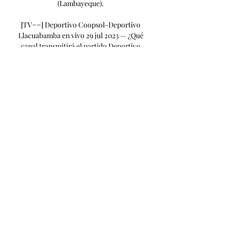
(Lambayeque). 

[TV==] Deportivo Coopsol-Deportivo 
Llacuabamba en vivo 29 jul 2023 — ¿Qué 
canal transmitirá el partido Deportivo 
Coopsol vs. [DIRECTO HD*] Ver Chankas 
CYC - Unión Huaral en vivo gratisClub 
Deportivo Los ...

Unión Huaral vs Los Chankas CYC 
Transmisión en vivo en línea 20/09/2023 
20:15 FútbolTransmisión del partido en 
línea Unión Huaral vs Los Chankas CYC19 
Septiembre 2023 El tan esperado partido 
cara a cara entre Unión Huaral vs Los 
Chankas CYC tendrá su lugar. La 
retransmisión en directo del partido está 
prevista para las 20:15. Lo más 
aconsejable es ver el historial de 
estadísticas previas entre los equipos 
presentados en directo y, por supuesto, 
hemos hecho todo lo posible para 