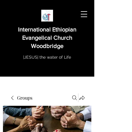
International Ethiopian
Evangelical Church
Woodbridge
|JESUS| the water of Life
Groups