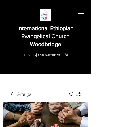
International Ethiopian
Evangelical Church
Woodbridge
|JESUS| the water of Life
Groups