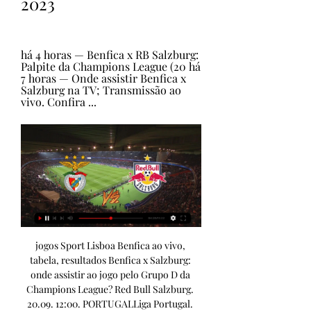
2023
há 4 horas — Benfica x RB Salzburg: 
Palpite da Champions League (20 há 
7 horas — Onde assistir Benfica x 
Salzburg na TV; Transmissão ao 
vivo. Confira ...
jogos Sport Lisboa Benfica ao vivo, tabela, resultados Benfica x Salzburg: onde assistir ao jogo pelo Grupo D da Champions League? Red Bull Salzburg. 20.09. 12:00. PORTUGALLiga Portugal. Portimonense. Benfica.

ª LigaLiga InglesaLiga EspanholaLiga AlemãLiga FrancesaLiga RussaLiga TurcaLiga ItalianaBrasileirão Mais 5ª J. Goleadores 6ª Jornada EST 0 - 1 15. set 19h15 FCP RAV 1 - 1 16. set 15h30 FAM FAR 3 - 1 16. set 18h00 VIZ 1 - 2 16. set 20h30 GIL 5 - 3 17. set 15h30 ARO CAS VSC 17. set 18h00 POR SCP 3 - 0 17. set 20h30 MOR BOA 4 - 1 18. set 20h15 CHA Assinatura Digital Record Premium Para si, toda a informação exclusiva sempre acessível A primeira página do Record e o acesso ao ePaper do jornal. Aceder Fernando Pimenta e Joana Soeiro em discurso direto 19 de setembro de 2023 às 22:58 Espião Record: permeabilidade e desperdício na Reboleira, águia criativa e leão mortífero 15 de setembro de 2023 às 15:31 'Vamos ao dérbi': Inter-Milan, o 'Derby della Madonnina' 14 de setembro de 2023 às 19:53 Podcasts 1/14 A carreira de Marinho Peres em Portugal em imagens 1/1 Portugueses unidos na última etapa da Vuelta'2023 João Neves e André Gomes estiveram no Seixal a assistir ao Benfica B-Torreense Uma troca que vale estreia: o onze provável do Sporting frente ao Moreirense 1/12 Bah quase marcou, foi atingido por João Mário e acabou com sangue na camisola 1/2 As imagens do acidente de Lance Stroll: piloto sai miraculosamente ileso dos destroços 1/16 Uma possível estreia e uma confirmação: o onze provável do Benfica frente ao Vizela Paulo Lopo e Pinto da Costa partilharam telemóvel para ver as imagens do penálti revertido pelo VAR Esta semana no Record Segunda, 18 Terça, 19 Quarta, 20 Quinta, 21 Sexta, 22 Sábado, 23 Domingo, 24 Não existem eventos para apresentar. 

Não perca Liga da Verdade Iturralde González e o penálti contra o FC Porto revertido pelo VAR: «Regra diz que se entrou de forma imprudente é penálti» Antigo árbitro internacional espanhol analisa casos da 5ª jornada da Liga Betclic Últimas Notícias 06:02 Moreirense Rui Borges perdoa Kodisang 05:45 Marselha Marcelino Toral de saída do Marselha 05:32 Liga Jovem da UEFA Rui Duarte no comando dos sub-23 do Sp. Braga na Youth League 05:22 Liga Jovem da UEFA Objetivo é dar espetáculo 05:15 Liga Jovem da UEFA Shakhtar-FC Porto, 1-4: Mora sem demora 05:03 E. Amadora Sérgio Vieira observa sub-23 do Estrela da Amadora Marinho Peres (1947-2023) Sousa Cintra: «Marinho Peres dedicou-se muito ao Sporting, era um amigo nosso» Litos despede-se de Marinho Peres: «Um homem sempre muito carinhoso e preocupado com os seus jogadores» Marítimo homenageia Marinho Peres Sporting agradece "anos de dedicação e devoção" de Marinho Peres ao clube Paulo Autuori: «Estou sem palavras. 

Benfica X Red Bull Salzburg - Ao vivo - Onde assistir há 22 horas — Sobre a partida. As equipes entram em campo nesta quarta às 12:00H pelo Champions League UEFA, veja agora como acompanhar ao vivo na TV e na ...

Jenni Hermoso dá murro na mesa e fala em "manipulação" da federação espanhola: «Proteger-me de quê? » Avançada espanhola não foi convocada para a Liga das Nações para ser "protegida", segundo a selecionadora Montse Tomé A Liga Record já começou mas as inscrições continuam abertas Tuck revela o que aprendeu com Marinho Peres: «Uma ideia que 'carrego' dele é o ser próximo dos atletas» Foi treinado pelo técnico brasileiro durante duas épocas e meia no Belenenses Quando Marinho Peres visitou a redação de Record: «Oh cara, que cabelo é esse? » Jornalistas do Record não esquecem o treinador brasileiro Barcelona Cancelo vai desenhar o símbolo do Barcelona no cabelo: «Vai ser campeão e limpar outra vez a Champions» Filipe Candeias foi companheiro do lateral no Barreirense e, agora, é quem lhe trata dos penteados João Neves: «Temos tudo para fazer uma boa campanha na Champions» Jovem convicto que o Benfica vai ter uma boa estreia na Champions 2023/24 Vídeos mais vistos Miguel Sousa Tavares 01:19 Arbitragem sem filtros 01:18 Saída de campo 01:08 O interrogatório do Shakhtar-FC Porto 01:07 C-Studio «Este ano a Corrida Multicare Vitality é para todas as idades» As melhores colunas sem fios lá para casa Leroy Merlin tem modelo de negócio vantajoso para profissionais O que fazer este fim-de-semana: Festa do Outono está de volta a Serralves Regresso às aulas: se ainda tem compras a fazer, este é o melhor sítio (e sem sair de casa! ) Cinco vinhos do Douro até? 6 que tem de experimentar Treinador do Salzburgo: «Benfica é uma equipa capaz de grandes coisas» Gerhard Struber antecipou duelo da Champions e garantiu que a sua equipa vem à Luz à procura de pontos Exclusivopremium 1/4Últimas 24 horas Ler Agora Kökçü estreia-se na Champions Sérgio Conceição já sabe vencer a abrir na Liga dos Campeões Vitinha faz andar o PSG Artur Jorge: «Champions não pode ser um problema mas sim uma solução» Treinador do Sp. 

Benfica x Red Bull Salzburg: saiba onde assistir ao jogo da há 10 horas — Saiba quem vai transmitir o duelo entre Benfica e Red Bull Salzburg, válido pela primeira rodada da fase de grupos da Champions.

Placar Ao Vivo há 8 horas — Jogos de hoje; Jogos encerrados; Próximos jogos. Brasileiro Série A 2023. América-MG. 19/09 21:30. Independência. ×. ACOMPANHE. Red Bull Bragantino ...

Confira os jogos de hoje, terça-feira, 11; onde assistir e 11/04/2023 — 15h - Red Bull Bragantino x Botafogo - Sem transmissão; 15h - Santos Benfica x Inter de Milão hoje, veja horário e onde assistir ao vivo ...

Rede Canais TV | Assistir futebol ao vivo grátis sem publicidade Rede Canais, um canal de futebol gratuito e sem anúncios com muitas partidas de futebol nacionais e internacionais, comentarista profissional.

(ASSISTIR ONLINE***) assistir Benfica x Red Bull Salzburg ao há 2 horas — Venha se divertir assistindo o melhor do futebol entre Benfica x Estrela ao vivo pelo Campeonato Português com exclusividade do canal BENFICA TV ...

ª jornada do grupo D da Liga dos Campeões Hóquei em Patins Girão fala do futuro no Sporting e do silêncio no Europeu: «Não faço publicidade ao meu apoio» Com contrato até 2025 pelos leões, guardião garante que só pensa no presente A análise de Rui Malheiro ao Sturm Graz: A força das bolas paradas Adversário do Sporting visto à lupa pelo Olheiro Record CD da FPF abre processo ao Sporting pelas declarações de Carlos Xavier sobre Taremi Artigo 113º do Regulamento Disciplinar prevê jogos à porta fechada Carlos Xavier pede desculpa a Taremi: «Tenho grande consideração pelo que faz pelo seu país» Carlos Xavier sobre Taremi: «O muçulmano quando veio para Portugal não sabia nadar e agora já sabe mergulhar» Marcador Liga Betclic2. 

Guimarães Estoril Vizela Arouca Casa Pia Chaves Rio Ave Farense E. Amadora Moreirense Resultados Classificações Resumos Calendário 2ª Liga Nacional Feirense Ac. Viseu Benfica B FC Porto B Leixões Mafra Penafiel Tondela Torreense Oliveirense Santa Clara Marítimo P. Ferreira U. Leiria Belenenses AVS SAD Länk Vilaverdense Taça de Portugal Allianz Cup Futebol feminino Seleções Liga 3 Campeonato de Portugal Arbitragem Futsal UEFA Futsal Cup Europeu 2018 Europeu 2016 Champions Liga Europa Alemanha Espanha França Inglaterra Brasil Itália Angola Outras ligas Liga dos Campeões Liga Jovem da UEFA Mundial 2022 Outros Futebol de praia Futebol ao Vivo Liga Revelação Coluna Distrital Soccerex Modalidades Hóquei em patins Andebol Atletismo Motores MotoGP Motociclismo Automobilismo Fórmula 1 Ralis Record Auto Todo-o-Terreno Todas Basquetebol Ténis Estoril Open Open de Austrália Roland Garros US Open Wimbledon Voleibol Surf Outras Badminton Canoagem Ciclismo Desportos de combate Desporto Escolar Desporto Universitário Desportos radicais Jogos Europeus Jogos Olímpicos Judo Ginástica Golfe MMA Natação NFL Orientação Padel Râguebi Record pela Patagónia Ténis de mesa Remo Triatlo Vela Aventura pela selva do Bornéu Espião Record by Betclic São Silvestre El Corte Inglés Liga Record Passatempos Vídeos O Diário de CR7 Football Kids Fair Play Record Mundiall-in by Esc On-line Fotogalerias Infografias Opinião Cronistas Pancada Central Medalhas Escrevem os leitores Qual é o problema Record mais Record Gaming Fora de campo Jogo da Vida Nutrição Record Running Aposta na Desportiva C_Studio Publicidade UDL Match Day Médio português lesionou-se e deve falhar os próximos jogos Manchester City passa por susto mas bate E. 

Mounique Vilela | Goal br Onde assistir ao vivo a Benfica x Dínamo de Kiev? Equipes entram em campo Pedro Flamengo Red Bull Bragantino Brasileirão 06 10 2021 Foto: Alexandre Vidal / ...

[[[AO VIVO!]]!!!] Benfica e Red Bull Salzburg ao vivo assist há 4 horas — [AO VIVO!]]!!!] Benfica e Red Bull Salzburg ao vivo assistir tv 20 setembro 2023.

América-MG x Bragantino: onde assistir ao vivo, horário e escalaçõesVeja também desfalques, arbitragem e outras informações da partida da 24ª rodada do Brasileirão América-MG x Bragantino: saiba tudo sobre o jogo da 24ª rodada do Brasileirão Série A 2023 Campeonato Brasileiro 2023 Fase única X América-MG Bragantino O América vem de duas vitórias e um empate nos últimos confrontos pelo Brasileirão. O Coelho busca deixar a zona de rebaixamento. Com um jogo a menos, o time mineiro ocupa a 19ª colocação, com 17 pontos, oito a menos que o Goiás, 16º colocado e primeiro time fora do Z-4. O Bragantino venceu o Grêmio por 2 a 0 na última rodada, em casa, e encostou no G-4 do Brasileirão. 

Benfica x Club Brugge: onde assistir ao vivo na TV, horário, provável escalação, últimas notícias e palpiteEstádio da Luz, casa do Benfica, recebe a partida pela UCL / SOPA Images/GettyImagesTV: SpaceStreaming: HBO MaxHorário de transmissão: 17:00 (de Brasília)PaísCanalHorário do jogoArgentinaESPN Argentina, Star+17:00 (local)CanadáDAZN15:00 EDT | 12:00 PDTEstados UnidosViX, ViX+, Paramount+15:00 EDT | 12:00 PDTPeruESPN Peru, Star+15:00 (local)PortugalTVI, Eleven Sports 120:00 (local)A partida de ida disputada em Bruges, no dia 15 de fevereiro deste ano, foi o primeiro encontro entre 