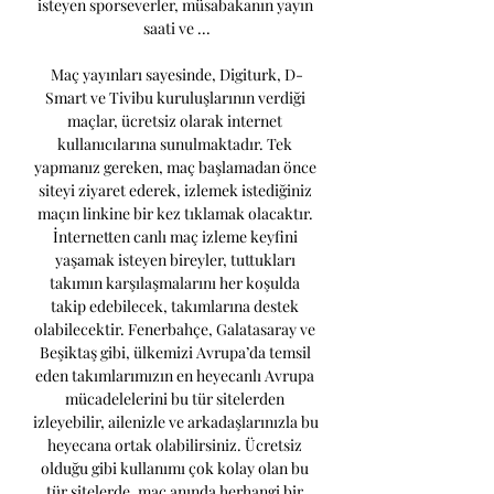
isteyen sporseverler, müsabakanın yayın 
saati ve ...

Maç yayınları sayesinde, Digiturk, D-
Smart ve Tivibu kuruluşlarının verdiği 
maçlar, ücretsiz olarak internet 
kullanıcılarına sunulmaktadır. Tek 
yapmanız gereken, maç başlamadan önce 
siteyi ziyaret ederek, izlemek istediğiniz 
maçın linkine bir kez tıklamak olacaktır. 
İnternetten canlı maç izleme keyfini 
yaşamak isteyen bireyler, tuttukları 
takımın karşılaşmalarını her koşulda 
takip edebilecek, takımlarına destek 
olabilecektir. Fenerbahçe, Galatasaray ve 
Beşiktaş gibi, ülkemizi Avrupa’da temsil 
eden takımlarımızın en heyecanlı Avrupa 
mücadelelerini bu tür sitelerden 
izleyebilir, ailenizle ve arkadaşlarınızla bu 
heyecana ortak olabilirsiniz. Ücretsiz 
olduğu gibi kullanımı çok kolay olan bu 
tür sitelerde, maç anında herhangi bir 