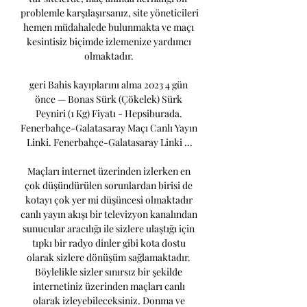
problemle karşılaşırsanız, site yöneticileri 
hemen müdahalede bulunmakta ve maçı 
kesintisiz biçimde izlemenize yardımcı 
olmaktadır. 

geri Bahis kayıplarını alma 2023 4 gün 
önce — Bonas Sürk (Çökelek) Sürk 
Peyniri (1 Kg) Fiyatı - Hepsiburada. 
Fenerbahçe-Galatasaray Maçı Canlı Yayın 
Linki. Fenerbahçe-Galatasaray Linki ...

Maçları internet üzerinden izlerken en 
çok düşündürülen sorunlardan birisi de 
kotayı çok yer mi düşüncesi olmaktadır 
canlı yayın akışı bir televizyon kanalından 
sunucular aracılığı ile sizlere ulaştığı için 
tıpkı bir radyo dinler gibi kota dostu 
olarak sizlere dönüşüm sağlamaktadır. 
Böylelikle sizler sınırsız bir şekilde 
internetiniz üzerinden maçları canlı 
olarak izleyebileceksiniz. Donma ve 