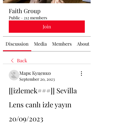
Faith Group
Public
·
212 members
Join
Discussion
Media
Members
About
Back
Марк Куценко
September 20, 2023
[[izlemek###]] Sevilla 
Lens canlı izle yayın 
20/09/2023