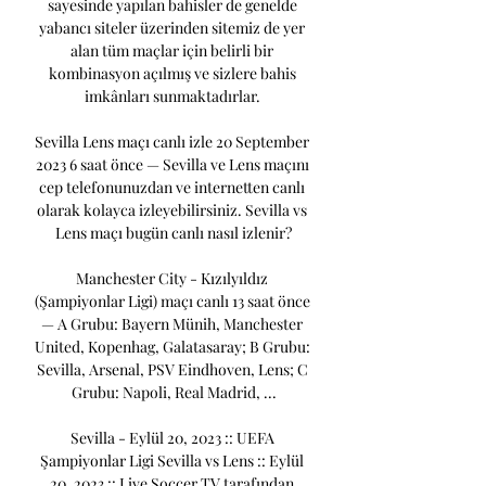
sayesinde yapılan bahisler de genelde 
yabancı siteler üzerinden sitemiz de yer 
alan tüm maçlar için belirli bir 
kombinasyon açılmış ve sizlere bahis 
imkânları sunmaktadırlar. 

Sevilla Lens maçı canlı izle 20 September 
2023 6 saat önce — Sevilla ve Lens maçını 
cep telefonunuzdan ve internetten canlı 
olarak kolayca izleyebilirsiniz. Sevilla vs 
Lens maçı bugün canlı nasıl izlenir?

Manchester City - Kızılyıldız 
(Şampiyonlar Ligi) maçı canlı 13 saat önce 
— A Grubu: Bayern Münih, Manchester 
United, Kopenhag, Galatasaray; B Grubu: 
Sevilla, Arsenal, PSV Eindhoven, Lens; C 
Grubu: Napoli, Real Madrid, ...

Sevilla - Eylül 20, 2023 :: UEFA 
Şampiyonlar Ligi Sevilla vs Lens :: Eylül 
20, 2023 :: Live Soccer TV tarafından 