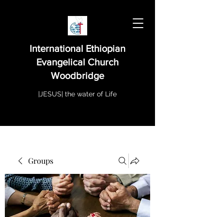
International Ethiopian
Evangelical Church
Woodbridge
|JESUS| the water of Life
Groups