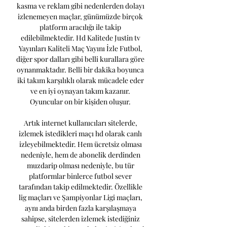
kasma ve reklam gibi nedenlerden dolayı 
izlenemeyen maçlar, günümüzde birçok 
platform aracılığı ile takip 
edilebilmektedir. Hd Kalitede Justin tv 
Yayınları Kaliteli Maç Yayını İzle Futbol, 
diğer spor dalları gibi belli kurallara göre 
oynanmaktadır. Belli bir dakika boyunca 
iki takım karşılıklı olarak mücadele eder 
ve en iyi oynayan takım kazanır. 
Oyuncular on bir kişiden oluşur. 

Artık internet kullanıcıları sitelerde, 
izlemek istedikleri maçı hd olarak canlı 
izleyebilmektedir. Hem ücretsiz olması 
nedeniyle, hem de abonelik derdinden 
muzdarip olması nedeniyle, bu tür 
platformlar binlerce futbol sever 
tarafından takip edilmektedir. Özellikle 
lig maçları ve Şampiyonlar Ligi maçları, 
aynı anda birden fazla karşılaşmaya 
sahipse, sitelerden izlemek istediğiniz 