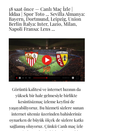
18 saat önce — Canlı Maç İzle | 
İddaa | Spor Toto ... Sevilla Almanya: 
Bayern, Dortmund, Leipzig, Union 
Berlin İtalya: Inter, Lazio, Milan, 
Napoli Fransa: Lens ...
Görüntü kalitesi ve internet hızının da 
yüksek bir hale gelmesiyle birlikte 
kesintisizmaç izleme keyfini de 
yaşayabiliyoruz. Bu hizmeti sizlere sunan 
internet sitemiz üzerinden bahisleriniz 
oynarken de büyük ölçek de sizlere katkı 
sağlamış oluyoruz. Çünkü Canlı maç izle 