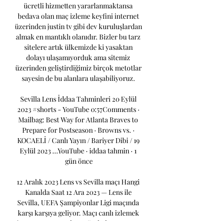
ücretli hizmetten yararlanmaktansa 
bedava olan maç izleme keyfini internet 
üzerinden justin tv gibi dev kuruluşlardan 
almak en mantıklı olanıdır. Bizler bu tarz 
sitelere artık ülkemizde ki yasaktan 
dolayı ulaşamıyorduk ama sitemiz 
üzerinden geliştirdiğimiz birçok metotlar 
sayesin de bu alanlara ulaşabiliyoruz. 

Sevilla Lens İddaa Tahminleri 20 Eylül 
2023 #shorts - YouTube 0:57Comments · 
Mailbag: Best Way for Atlanta Braves to 
Prepare for Postseason · Browns vs. · 
KOCAELİ / Canlı Yayın / Bariyer Dibi / 19 
Eylül 2023 ...YouTube · iddaa tahmin · 1 
gün önce

12 Aralık 2023 Lens vs Sevilla maçı Hangi 
Kanalda Saat 12 Ara 2023 — Lens ile 
Sevilla, UEFA Şampiyonlar Ligi maçında 
karşı karşıya geliyor. Maçı canlı izlemek 