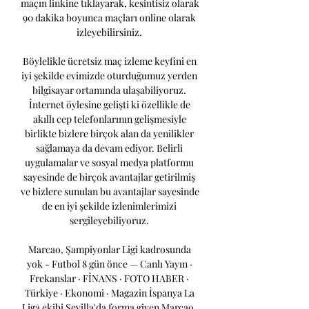
maçın linkine tıklayarak, kesintisiz olarak 
90 dakika boyunca maçları online olarak 
izleyebilirsiniz. 

Böylelikle ücretsiz maç izleme keyfini en 
iyi şekilde evimizde oturduğumuz yerden 
bilgisayar ortamında ulaşabiliyoruz. 
İnternet öylesine gelişti ki özellikle de 
akıllı cep telefonlarının gelişmesiyle 
birlikte bizlere birçok alan da yenilikler 
sağlamaya da devam ediyor. Belirli 
uygulamalar ve sosyal medya platformu 
sayesinde de birçok avantajlar getirilmiş 
ve bizlere sunulan bu avantajlar sayesinde 
de en iyi şekilde izlenimlerimizi 
sergileyebiliyoruz. 

Marcao, Şampiyonlar Ligi kadrosunda 
yok - Futbol 8 gün önce — Canlı Yayın · 
Frekanslar · FİNANS · FOTO HABER · 
Türkiye · Ekonomi · Magazin İspanya La 
Liga ekibi Sevilla'da forma giyen Marcao, 