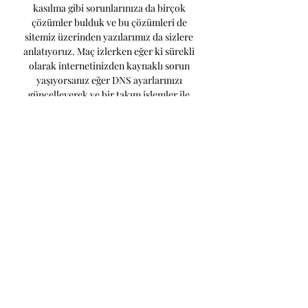
kasılma gibi sorunlarınıza da birçok 
çözümler bulduk ve bu çözümleri de 
sitemiz üzerinden yazılarımız da sizlere 
anlatıyoruz. Maç izlerken eğer ki sürekli 
olarak internetinizden kaynaklı sorun 
yaşıyorsanız eğer DNS ayarlarınızı 
güncelleyerek ve bir takım işlemler ile 
birlikte hiçbir şekilde donmadan maç 
izleyebileceksiniz. 

UEFA Şampiyonlar Ligi Tüm Heyecanıyla 
Bugün Başlıyor! 20 saat önce — Young 
Boys - Leipzig maçı: 19 Eylül Salı günü 
saat 19.45'te TV 8.5 ekranlarından canlı 
yayınlanacak. Sevilla - Lens maçı: 20 
Eylül Çarşamba ...

Üstelik birçok sitede ki gibi abartılı 
reklamlar yer almamaktadır ve reklamsız 
bir şekilde maçlarınızı izleyebileceksiniz. 
Son zamanların Tek eğlencesi: Online maç 