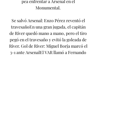
pea enfrentar a Arsenal en el 
Monumental. 

Se salvó Arsenal: Enzo Pérez reventó el 
travesañoEn una gran jugada, el capitán 
de River quedó mano a mano, pero el tiro 
pegó en el travesaño y evitó la goleada de 
River. Gol de River: Miguel Borja marcó el 
3-1 ante ArsenalEl VAR llamó a Fernando 
Espinoza, el árbitro cobró penal y el 
colombiano lo cambió por gol: pateó 
fuerte y cruzado para estirar la ventaja 
del Millonario. River se complicó solo y el 
Monumental se hizo escucharEl conjunto 
dirigido por Martín Demichelis tenía el 
partido controlado, pero bajó el nivel y 
Arsenal se puso en partido. Los hinchas se 
cansaron y empezaron a cantar: "Movete, 
River, movete. 

Vélez vs. Arsenal, por la Copa LPF: a qué 
hora juegan, dónde ver en vivo y 