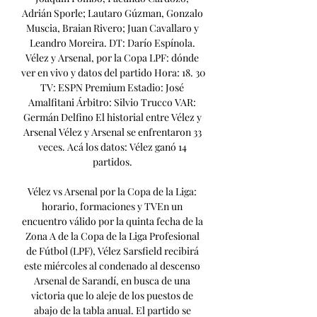
Adrián Sporle; Lautaro Gúzman, Gonzalo 
Muscia, Braian Rivero; Juan Cavallaro y 
Leandro Moreira. DT: Darío Espínola. 
Vélez y Arsenal, por la Copa LPF: dónde 
ver en vivo y datos del partido Hora: 18. 30 
TV: ESPN Premium Estadio: José 
Amalfitani Árbitro: Silvio Trucco VAR: 
Germán Delfino El historial entre Vélez y 
Arsenal Vélez y Arsenal se enfrentaron 33 
veces. Acá los datos: Vélez ganó 14 
partidos. 

Vélez vs Arsenal por la Copa de la Liga: 
horario, formaciones y TVEn un 
encuentro válido por la quinta fecha de la 
Zona A de la Copa de la Liga Profesional 
de Fútbol (LPF), Vélez Sarsfield recibirá 
este miércoles al condenado al descenso 
Arsenal de Sarandí, en busca de una 
victoria que lo aleje de los puestos de 
abajo de la tabla anual. El partido se 