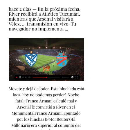
hace 2 días — En la próxima fecha, 
River recibirá a Atlético Tucumán, 
mientras que Arsenal visitará a 
Vélez. ... transmisión en vivo. Tu 
navegador no implementa ...
Movete y dejá de joder. Esta hinchada está 
loca, hoy no podemos perder". Noche 
fatal: Franco Armani calculó mal y 
Arsenal le convirtió a River en el 
MonumentalFranco Armani, apuntado 
por los hinchas (Foto: Reuters)El 
Millonario era superior al conjunto del 