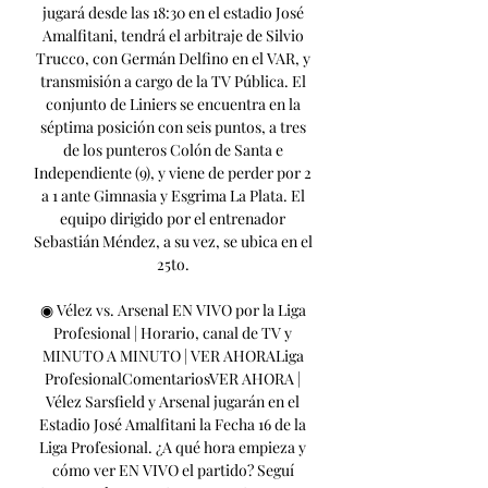
jugará desde las 18:30 en el estadio José 
Amalfitani, tendrá el arbitraje de Silvio 
Trucco, con Germán Delfino en el VAR, y 
transmisión a cargo de la TV Pública. El 
conjunto de Liniers se encuentra en la 
séptima posición con seis puntos, a tres 
de los punteros Colón de Santa e 
Independiente (9), y viene de perder por 2 
a 1 ante Gimnasia y Esgrima La Plata. El 
equipo dirigido por el entrenador 
Sebastián Méndez, a su vez, se ubica en el 
25to. 

◉ Vélez vs. Arsenal EN VIVO por la Liga 
Profesional | Horario, canal de TV y 
MINUTO A MINUTO | VER AHORALiga 
ProfesionalComentariosVER AHORA | 
Vélez Sarsfield y Arsenal jugarán en el 
Estadio José Amalfitani la Fecha 16 de la 
Liga Profesional. ¿A qué hora empieza y 
cómo ver EN VIVO el partido? Seguí 