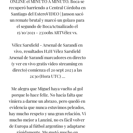
ONLINE el MINUTO A MINUTO. Boca se 
recuperó barriendo a Central Córdoba en 
Santiago del EsteroVIDEO | Janson sacó 
un remate brutal y marcó un golazo para 
el segundo de BocaActualizado el 
15/10/2021 - 23:00hs ARTVélez vs. 

Vélez Sarsfield - Arsenal de Sarandí en 
vivo, resultados H2H Vélez Sarsfield 
Arsenal de Sarandí marcadores en directo 
(y ver en vivo gratis video streaming en 
directo) comienza el 20 sept 2023 a las 
21:30 (Hora UTC) ...

Me alegra que Miguel haya vuelto al gol 
porque lo hace feliz. No hacía falta que 
viniera a darme un abrazo, pero quedó en 
evidencia que nunca estuvimos peleados, 
hay mucho respeto y una gran relación. Vi 
mucho mejor a Lanzini, no es fácil volver 
de Europa al fútbol argentino y adaptarse 
rápidamente. Me gustó mucho en 