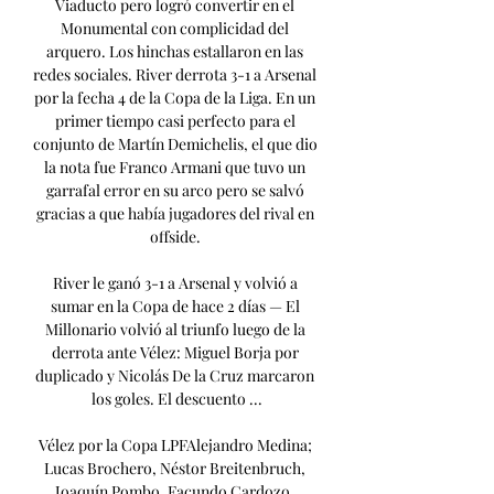
Viaducto pero logró convertir en el 
Monumental con complicidad del 
arquero. Los hinchas estallaron en las 
redes sociales. River derrota 3-1 a Arsenal 
por la fecha 4 de la Copa de la Liga. En un 
primer tiempo casi perfecto para el 
conjunto de Martín Demichelis, el que dio 
la nota fue Franco Armani que tuvo un 
garrafal error en su arco pero se salvó 
gracias a que había jugadores del rival en 
offside. 

River le ganó 3-1 a Arsenal y volvió a 
sumar en la Copa de hace 2 días — El 
Millonario volvió al triunfo luego de la 
derrota ante Vélez: Miguel Borja por 
duplicado y Nicolás De la Cruz marcaron 
los goles. El descuento ...

Vélez por la Copa LPFAlejandro Medina; 
Lucas Brochero, Néstor Breitenbruch, 
Joaquín Pombo, Facundo Cardozo, 