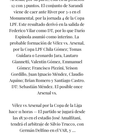
12 con 3 puntos. El conjunto de Sarandí 
viene de caer ante River por 3-1 en el 
Monumental, por la jornada 4 de la Copa 
LPF. Este resultado derivó en la salida de 
Federico Vilar como DT, por lo que Darío 
Espínola asumió como interino. La 
probable formación de Vélez vs. Arsenal, 
por la Copa LPF Chila Gómez; Tomas 
Guidara o Leonardo Jara, Lautaro 
Giannetti, Valentín Gómez, Emmanuel 
Gómez; Francisco Pizzini, Yeison 
Gordillo, Juan Ignacio Méndez, Claudio 
Aquino; Brian Romero y Santiago Castro. 
DT: Sebastián Méndez. El posible once 
Arsenal vs. 

Vélez vs Arsenal por la Copa de la Liga 
hace 11 horas — El partido se jugará desde 
las 18:30 en el estadio José Amalfitani, 
tendrá el arbitraje de Silvio Trucco, con 
Germán Delfino en el VAR, y ...
