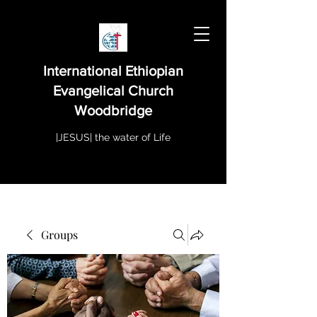
International Ethiopian
Evangelical Church
Woodbridge
|JESUS| the water of Life
Groups