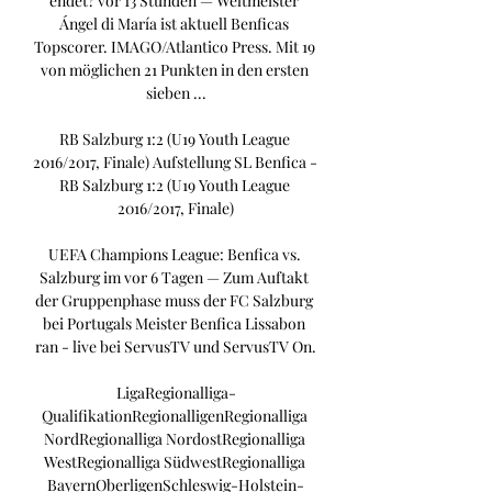
endet? vor 13 Stunden — Weltmeister 
Ángel di María ist aktuell Benficas 
Topscorer. IMAGO/Atlantico Press. Mit 19 
von möglichen 21 Punkten in den ersten 
sieben ...

RB Salzburg 1:2 (U19 Youth League 
2016/2017, Finale) Aufstellung SL Benfica - 
RB Salzburg 1:2 (U19 Youth League 
2016/2017, Finale)

UEFA Champions League: Benfica vs. 
Salzburg im vor 6 Tagen — Zum Auftakt 
der Gruppenphase muss der FC Salzburg 
bei Portugals Meister Benfica Lissabon 
ran - live bei ServusTV und ServusTV On.

LigaRegionalliga-
QualifikationRegionalligenRegionalliga 
NordRegionalliga NordostRegionalliga 
WestRegionalliga SüdwestRegionalliga 
BayernOberligenSchleswig-Holstein-