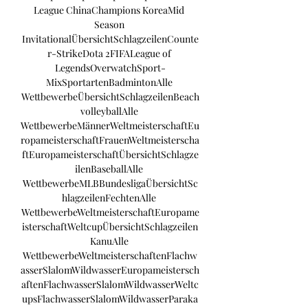
League ChinaChampions KoreaMid 
Season 
InvitationalÜbersichtSchlagzeilenCounte
r-StrikeDota 2FIFALeague of 
LegendsOverwatchSport-
MixSportartenBadmintonAlle 
WettbewerbeÜbersichtSchlagzeilenBeach
volleyballAlle 
WettbewerbeMännerWeltmeisterschaftEu
ropameisterschaftFrauenWeltmeisterscha
ftEuropameisterschaftÜbersichtSchlagze
ilenBaseballAlle 
WettbewerbeMLBBundesligaÜbersichtSc
hlagzeilenFechtenAlle 
WettbewerbeWeltmeisterschaftEuropame
isterschaftWeltcupÜbersichtSchlagzeilen
KanuAlle 
WettbewerbeWeltmeisterschaftenFlachw
asserSlalomWildwasserEuropameistersch
aftenFlachwasserSlalomWildwasserWeltc
upsFlachwasserSlalomWildwasserParaka