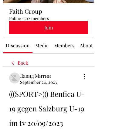
Faith Group
Public
·
212 members
Join
Discussion
Media
Members
About
Back
Давид Митин
September 20, 2023
(((SPORT>))) Benfica U-
19 gegen Salzburg U-19 
im tv 20/09/2023