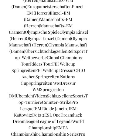
(Herren)Mannschafts-WM 
(Damen)EuropameisterschaftenEinzel-
EM (Herren)Einzel-EM 
(Damen)Mannschafts-EM 
(Herren)Mannschafts-EM 
(Damen)Olympische SpieleOlympia Einzel 
(Herren)Olympia Einzel (Damen)Olympia 
Mannschaft (Herren)Olympia Mannschaft 
(Damen)ÜbersichtSchlagzeilenReitsportT
op-WettbewerbeGlobal Champions 
TourRiders TourFEI Weltcup 
SpringreitenFEI Weltcup DressurCHIO 
AachenSpringreiten Nations 
CupSpringreiten WMDressur 
WMSpringreiten 
DMÜbersichtVideosSchlagzeileneSportsT
op-TurniereCounter-StrikePro 
LeagueIEM Rio de JaneiroIEM 
KattowitzDota 2ESL OneDreamhack 
DreamleagueLeague of LegendsWorld 
ChampionshipEMEA 
ChampionshipChampionship SeriesPro 