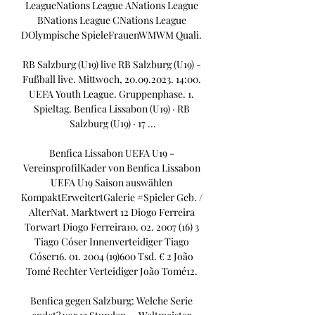
LeagueNations League ANations League 
BNations League CNations League 
DOlympische SpieleFrauenWMWM Quali. 

RB Salzburg (U19) live RB Salzburg (U19) - 
Fußball live. Mittwoch, 20.09.2023. 14:00. 
UEFA Youth League. Gruppenphase. 1. 
Spieltag. Benfica Lissabon (U19) · RB 
Salzburg (U19) · 17 ...

Benfica Lissabon UEFA U19 - 
VereinsprofilKader von Benfica Lissabon 
UEFA U19 Saison auswählen 
KompaktErweitertGalerie #Spieler Geb. / 
AlterNat. Marktwert 12 Diogo Ferreira 
Torwart Diogo Ferreira10. 02. 2007 (16) 3 
Tiago Cóser Innenverteidiger Tiago 
Cóser16. 01. 2004 (19)600 Tsd. € 2 João 
Tomé Rechter Verteidiger João Tomé12. 

Benfica gegen Salzburg: Welche Serie 