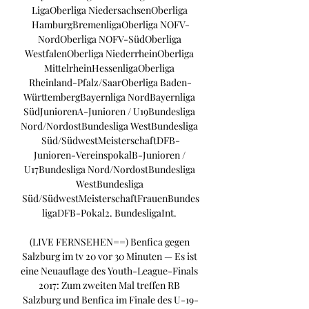
LigaOberliga NiedersachsenOberliga 
HamburgBremenligaOberliga NOFV-
NordOberliga NOFV-SüdOberliga 
WestfalenOberliga NiederrheinOberliga 
MittelrheinHessenligaOberliga 
Rheinland-Pfalz/SaarOberliga Baden-
WürttembergBayernliga NordBayernliga 
SüdJuniorenA-Junioren / U19Bundesliga 
Nord/NordostBundesliga WestBundesliga 
Süd/SüdwestMeisterschaftDFB-
Junioren-VereinspokalB-Junioren / 
U17Bundesliga Nord/NordostBundesliga 
WestBundesliga 
Süd/SüdwestMeisterschaftFrauenBundes
ligaDFB-Pokal2. BundesligaInt. 

(LIVE FERNSEHEN==) Benfica gegen 
Salzburg im tv 20 vor 30 Minuten — Es ist 
eine Neuauflage des Youth-League-Finals 
2017: Zum zweiten Mal treffen RB 
Salzburg und Benfica im Finale des U-19-