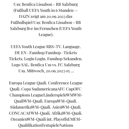
U19: Benfica Lissabon - RB Salzburg 
(Fußball UEFA Youth in 6 Stunden — 
DAZN zeigt am 20.09.2023 das 
Fußballspiel U19: Benfica Lissabon - RB 
Salzburg live im Fernsehen (UEFA Youth 
League).

UEFA Youth League RBS-TV. Language. 
DE EN · Fanshop Fanshop · Tickets 
Tickets. Login Login. Fanshop Sekunden. 
Logo SAL. Benfica U19 vs. FC Salzburg 
U19. Mittwoch, 20.09.2023 05 ...

Europa League Quali. Conference League 
Quali. Copa SudamericanaAFC CupOFC 
Champions LeagueLänderspieleWMWM-
QualiWM-Quali. EuropaWM-Quali. 
SüdamerikaWM-Quali. AsienWM-Quali. 
CONCACAFWM-Quali. AfrikaWM-Quali. 
OzeanienWM-Quali int. PlayoffsEMEM-
QualifikationTestspieleNations 