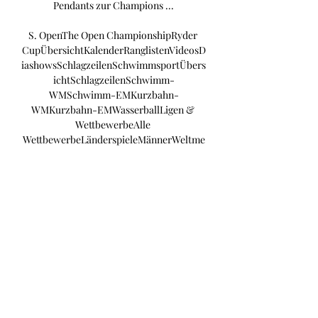
Pendants zur Champions ...

S. OpenThe Open ChampionshipRyder 
CupÜbersichtKalenderRanglistenVideosD
iashowsSchlagzeilenSchwimmsportÜbers
ichtSchlagzeilenSchwimm-
WMSchwimm-EMKurzbahn-
WMKurzbahn-EMWasserballLigen & 
WettbewerbeAlle 
WettbewerbeLänderspieleMännerWeltme
isterschaftEuropameisterschaftOlympisc
he 
SpieleFrauenWeltmeisterschaftEuropame
isterschaftOlympische 
SpieleDeutschlandBundesliga 
(Männer)Bundesliga (Frauen)Weitere 
WettbewerbeChampions League 
(Männer)ÜbersichtSchlagzeilenLeichtathl
etikTop-WettbewerbeDiamond 
LeagueWeltmeisterschaftEuropameisters
chaftHallen-EMFreiluft-DMHallen-