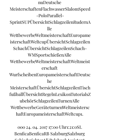
nuDeutsche 
MeisterschaftenFlachwasserSlalomSpeed
-PoloParallel-
SprintSUPÜbersichtSchlagzeilenRudernA
lle 
WettbewerbeWeltmeisterschaftEuropame
isterschaftWeltcupÜbersichtSchlagzeilen
SchachÜbersichtSchlagzeilenSchach-
WMSportschießenAlle 
WettbewerbeWeltmeisterschaftWeltmeist
erschaft 
WurfscheibenEuropameisterschaftDeutsc
he 
MeisterschaftÜbersichtSchlagzeilenTisch
fußballÜbersichtRegelnLexikonTutorialsZ
ubehörSchlagzeilenTurnenAlle 
WettbewerbeGeräteturnenWeltmeistersc
haftEuropameisterschaftWeltcup1. 

000 24. 04. 2017 17:00 Uhr1:21:0SL 
BenficaBenficaRB SalzburgSalzburg 