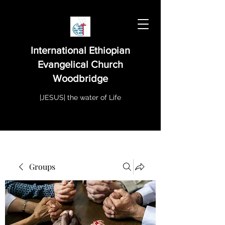
International Ethiopian
Evangelical Church
Woodbridge
|JESUS| the water of Life
Groups