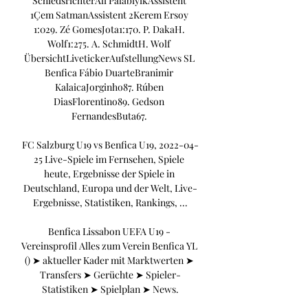
SchiedsrichterAli PalabıyıkAssistent 
1Çem SatmanAssistent 2Kerem Ersoy 
1:029. Zé GomesJota1:170. P. DakaH. 
Wolf1:275. A. SchmidtH. Wolf 
ÜbersichtLivetickerAufstellungNews SL 
Benfica Fábio DuarteBranimir 
KalaicaJorginho87. Rúben 
DiasFlorentino89. Gedson 
FernandesButa67. 

FC Salzburg U19 vs Benfica U19, 2022-04-
25 Live-Spiele im Fernsehen, Spiele 
heute, Ergebnisse der Spiele in 
Deutschland, Europa und der Welt, Live-
Ergebnisse, Statistiken, Rankings, ...

Benfica Lissabon UEFA U19 - 
Vereinsprofil Alles zum Verein Benfica YL 
() ➤ aktueller Kader mit Marktwerten ➤ 
Transfers ➤ Gerüchte ➤ Spieler-
Statistiken ➤ Spielplan ➤ News.
