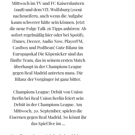
Mittwoch im TV und FC Kaiserslautern 
(1998) und dem VfL Wolfsburg (2009) 
nachzueifern, auch wenn die Aufgabe 
kaum schwerer hätte sein können. Jetzt 
die neue Folge Talk 26 Tipps anhören: Ab 
sofort regelmäßig hier oder bei Spotify, 
iTunes, Deezer, Audio Now, PlayerFM, 
Castbox und PodBean! Gute Bilanz im 
Europapokal Die Köpenicker sind das 
fünfte Team, das in seinem ersten Match 
überhaupt in der Champions League 
gegen Real Madrid antreten muss. Die 
Bilanz der Vorgänger ist ganz bitter. 

Champions League: Debüt von Union 
Berlin bei Real Union Berlin feiert sein 
Debüt in der Champions League. Am 
Mittwoch, 20. September, spielen die 
Eisernen gegen Real Madrid. So könnt ihr 
das Spiel live im ...
