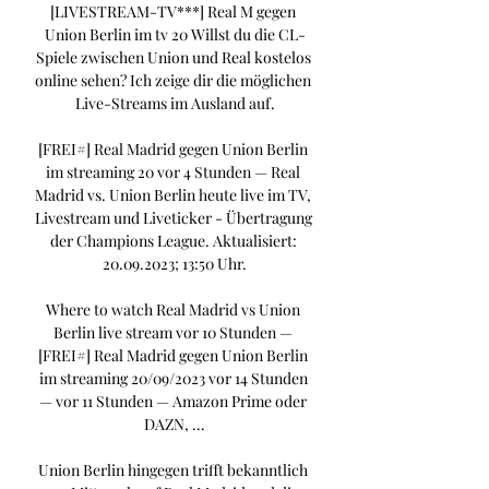
[LIVESTREAM-TV***] Real M gegen 
Union Berlin im tv 20 Willst du die CL-
Spiele zwischen Union und Real kostelos 
online sehen? Ich zeige dir die möglichen 
Live-Streams im Ausland auf.

[FREI#] Real Madrid gegen Union Berlin 
im streaming 20 vor 4 Stunden — Real 
Madrid vs. Union Berlin heute live im TV, 
Livestream und Liveticker - Übertragung 
der Champions League. Aktualisiert: 
20.09.2023; 13:50 Uhr.

Where to watch Real Madrid vs Union 
Berlin live stream vor 10 Stunden — 
[FREI#] Real Madrid gegen Union Berlin 
im streaming 20/09/2023 vor 14 Stunden 
— vor 11 Stunden — Amazon Prime oder 
DAZN, ...

Union Berlin hingegen trifft bekanntlich 