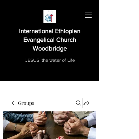
International Ethiopian
Evangelical Church
Woodbridge
|JESUS| the water of Life
Groups