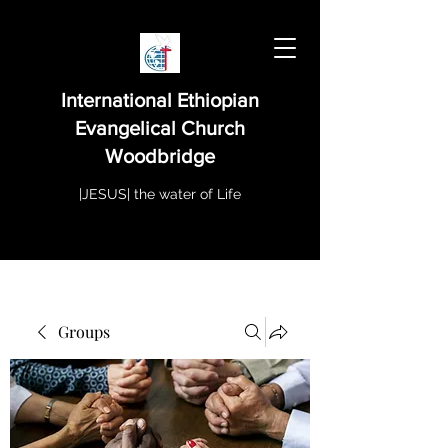
International Ethiopian
Evangelical Church
Woodbridge
|JESUS| the water of Life
Groups