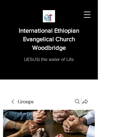
International Ethiopian
Evangelical Church
Woodbridge
|JESUS| the water of Life
Groups