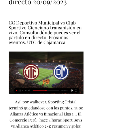
directo 20/09/2023
CC Deportivo Municipal vs Club 
Sportivo Cienciano transmisión en 
vivo. Consulta dónde puedes ver el 
partido en directo. Próximos 
eventos. UTC de Cajamarca.
Así, por walkover, Sporting Cristal terminó quedándose con los puntos. 13:00 Alianza Atlético vs Binacional Liga 1... El Comercio Perú · hace 4 horas Sport Boys vs Alianza Atlético 2-1: resumen y goles del 25 jun 2023 — Con goles de Luis Carranza y Christian Vásquez, el conjunto del Callao logró su tercer triunfo consecutivo en el certamen nacional. Alianza Atlético vs Binacional Transmisión en vivo 19/09 hace 17 horas — Mira en línea la transmisión en vivo del partido Alianza Atlético vs Binacional Fútbol el 19 Septiembre 2023 18:00 gratis en Scores24. 

live! EN VIVO-]!! ] Ver Binacional contra Cienciano en vivo t | home hace 3 días — Alianza Lima 0-1 Binacional: resumen y gol del partido 19 jun)) Melgar-Alianza Atlético transmisión en dire hace 20 horas — Alianza Atlético... Su mal inicio de temporada los complicó. Y los tres últimos puestos que perderá la categoría. ¿Quién ganará la Liga 1 2023? Por el momento, el principal candidato para campeón de la Liga 1 2023 es Alianza Lima. Los ‘íntimos’ ganaron el Torneo Apertura y encabezan la tabla acumulada. Así, se estarían asegurando su clasificación directa al play-off final. Cómo quedó Alianza Lima vs Binacional en Matute por 29 may 2023 — Los de Guillermo Salas se impusieron de local frente al 'poderoso del sur' y se quedaron con el primer certamen del año. Sport Boys vs. Alianza Lima: ¿En qué canales se podrá ver 16 jul 2023 — 13:00 horas: Atlético Grau vs Deportivo Binacional. 

· Play off título. Los 6 clasificados chocan entre sí. Los cuatro primeros irán a semifinales y los ganadores jugarán la final por el título. Partidos de hoy En vivo, martes 19 de septiembre: horarios y 1:51Además, puedes seguir en tiempo real los distintos resultados de la jornada futbolística. Liga 1. [[fútbol>>>>]***] Alianza Atlético Binacional Transmisión en(04. 20:00. Deportivo Binacional. Position 14. Academia Cantolao. Position 15. 22:20. Melgar. Position 4. 01. (... · Play off por el descenso. 

Un marcador que pudo ser más amplio incluso, considerando que Cristal afrontaba una crisis interna. Fixture Liga 1 Femenina La liga de fútbol femenino peruana se juega desde 1996. [[fútbol>>>>]***] Alianza Atlético Binacional Transmisión en hace 11 horas — [fútbol>>>>]***] Alianza Atlético Binacional Transmisión en vivo 19 setiembre 2023 (04. ) 22:20. Alianza Atlético. Position 17. Hoy. 20:00. EN VIVO Alianza Atletico vs. Binacional chocarán por la hace 2 horas — La transmisión de este partido estará a cargo de Liga 1 MAX y también se podrá ver vía streaming por DIRECTV GO y Claro TV. 

Los ocho clubes se dividen en dos grupos. Juegan todos contra todos y los coleros de cada grupo perderán la categoría. ¿Quién ganará la Liga 1 Femenina? Alianza Lima es el gran favorito al título. Y su rival en la final podría ser directamente el ganador del Torneo Clausura. Sporting Cristal se perfila como gran favorito, además es otro de los que lidera en la tabla acumulada. 

El año pasado se terminó esa suerte de racha. En el Torneo Clausura se verán las caras en la tercera fecha, probablemente en la quincena de julio. En caso sean distintos ganadores, sí se disputarían los play off. Estos también incluyen a los dos equipos con mejor puntaje acumulado en la tabla Liga 1. Entre los cuatro se arman las llaves de semifinales. Los vencedores jugarán la gran final por el título Liga 1 2023. 

3. UTC Cajamarca. Sporting Cristal. 8. 175. 467. César Alianza Atlético. 15, 75. Yorleys Mena. César Vallejo. Golperu. pe – Sitio web del futbol peruano Clausura · Germán Alemanno: “Universitario y Alianza Lima tienen los planteles más grandes” (VIDEO) · Torneo Clausura: Deportivo Municipal cayó por 0-3 ante... Ahora los ‘cremas’ deberán devolverles la visita en Matute, por la quinta jornada del Torneo Clausura. LIGA | Tabla de Posiciones Binacional. 

Transmisión: Liga 1 Max (Directv y Cable Best) y Liga 1 Play. Estadio Nacional. 15:00 horas... Alianza Atlético de Sullana - - Deportivo Binacional en vivo Alianza Atlético de Sullana Deportivo Binacional marcadores en directo (y ver en vivo gratis video streaming en directo) comienza el 19 sept 2023 a las... 468. 

Partido Fecha 3 Copa Peru Cajamarca | By PALCO VIP Noticias 37:36tenido que ganar ha sido el club deportivo UTC quien a el. Juvenil UTC quien vivo y en directo desde ehh la fan page de Palco Pal quien les lleva acá a ...Facebook · PALCO VIP Noticias · 12 sept 2022

En caso el ganador de uno de los dos torneos ocupe los dos mejores puestos del acumulado, pasará directo a la final. Ten en cuenta que la tabla acumulada suma los puntajes del Apertura y Clausura. Sirve para determinar a los restantes clasificados a Copa Libertadores. También para definir los cuatro cupos para la Copa Sudamericana. Hasta el 11 de junio deberán disputarse 19 fechas. Incluso antes podría conocer al ganador del Torneo Apertura. 

El minuto a... Patriotas vs Orsomarso online | Solutions Lab hace 2 horas — [DEPORTE!! ]>>>]] En Directo: Patriotas vs Orsomarso online 19 septiembre 2023 Las mejores cuotas y pronósticos para tus Apuestas Deportivas... Alianza Atlético será Gol Perú,... Universitario vs. Binacional, en vivo aquí: ver transmisión 20 mar 2022 — Universitario vs. Binacional EN VIVO EN DIRECTO ONLINE se enfrentan este domingo 20 de marzo por la jornada 7 de la Liga 1 2022. Fútbol en vivo Perú | Partidos de Hoy por TV en vivo. 

1. 0. 2. 4. 230. 468. César Vallejo. ¿Cómo quedó Alianza Atlético vs Deportivo Binacional?... 1 Betsson 2023. Haz clic aquí para revisar el horario oficial del encuentro, canales de transmisión, goles, resultados en vivo, noticias, videos y más! Alianza Lima vs. Alianza Atlético de Sullana: Sigue este Ambos disputaron el encuentro anterior ante Binacional, partido que acabó 2 Transmisión EN VIVO - Alianza vs. 

UTC Cajamarca Deportivo Municipal estadísticas Municipal tuvieron 4 enfrentamientos directos en los últimos 3 años en todas Widgets de resultados en vivo gratis para Webmasters. © 2012-2023 Academia ...

El primer puesto del certamen se clasificará automáticamente al play off por el título nacional. También se adjudicará un cupo para la próxima Copa Libertadores. Fixture Liga 1: Torneo Clausura El fixture del Clausura si seguirá el orden establecido para la alterada programación del torneo anterior. Binacional derrotó 2-0 a Alianza Atlético por la Liga 1 2022 La República La República 5 sept 2022 — 5 sept 2022 Alianza Atlético EN VIVO? En territorio peruano, la señal encargada de transmitir el partido Binacional vs. Pronóstico Alianza Atlético vs Deportivo Binacional 2023 hace 1 día — Vote para ver los resultados. 1 1. 95. 

Al igual que su equipo masculino, las ‘íntimas’ son las vigentes bicampeonas de Liga 1 Femenina (sus primeras conquistas en la competición). El club más ganador es Universitario, con 9 títulos; el último en 2019. Ahora tienen el objetivo de cortar una sequía de casi 10 años sin títulos. Comenzará el Clausura con una durísima visita al Cienciano, en la altura cusqueña. Este será el fixture Liga 1 del Clausura para Universitario: Alianza Lima Arequipa Tarma Piura Fixture Liga 1 Sporting Cristal Ha sido el mejor equipo de la última década. Sporting Cristal conquistó los títulos en años pares desde 2012 hasta 2020, cinco en total. 

Deportivo Municipal Reserves vs UTC Cajamarca ¿Buscando comparar estadísticas de H2H en ambos equipos? Aquí, puede encontrar su partido en vivo, aguas, probabilidades, alineaciones, clasificaciones, h2h, ...

[RESUMEN Y GOLES] Alianza Atlético 2-0 Deportivo 15 abr 2022 — ¿Dónde VER Alianza Atlético vs. Deportivo Binacional EN VIVO? En territorio peruano, la señal encargada de transmitir el partido Alianza... [[DIRECTO TV>>>>]=] Ver ADT Sport Huancayo en vivo hace 3 días — Cómo y dónde ver Sport Huancayo-Binacional online 3 La transmisión podrá seguirse por Liga 1 MAX en TV y vía streaming a través de VER EN... Como local es prácticamente invencible, y en este Clausura jugará varios partidos en Lima: # Rival Ciudad 1 Atlético Grau Lima 2 Deportivo Municipal 3 Sporting Cristal 4 Sport Boys 5 Universitario 6 César Vallejo Trujillo 7 UTC 8 Cusco FC Cusco 9 Sport Huancayo 10 Cienciano 11 Alianza Atlético 12 Cantolao 13 Unión Comercio 14 Descansa 15 Carlos Manucci 16 Melgar 17 Binacional Juliaca 18 ADT 19 Deportivo Garcilaso Fixture Liga 1 Universitario Los ‘cremas’ mejoraron a partir de la llegada del técnico Jorge Fossati, quien los metió en la pelea por el Apertura. 

Partidos EN VIVO hoy en Perú Mañana martes, 19/09/2023. Liga 1 Betsson. 13:00. Alianza Atlético Alianza Atlético, Binacional. LIGA | Tabla de Posiciones Binacional. 230. En la primera fase se enfrentarán todos contra todos. Al finalizar las 13 jornadas del fixture Liga 1 2023, los seis primeros clasificados jugarán los play off por el título. Y los ocho restantes los play off por el descenso. 

[Ver en línea>>] En Directo: Deportes Quindío contra Llanero hace 8 horas — vivo gratis 10/09/202 hace 3 días — Cúcuta Deportivo. [118]​ 5-0 Municipal Fanatiz (Regístrate ahora) 15:00 UTC Cajamarca Sport Boys A.

(((DIRECTO TV**))) Ver Deportes Quindío Llaneros en vivo 19/ hace 8 horas — Municipal Fanatiz (Regístrate ahora) 15:00 UTC Cajamarca Sport Boys A. Fanatiz (Regístrate ahora) Liga Pro Ecuador 19:00 Gualaceo Deportivo ...

[[[STREAMING]]! ] Ver Alianza Atlético-Binacional en vivo tra5 sept 2022 — Venezuela: Perú Mágico. ¿Dónde VER Binacional vs. Alianza Atlético EN VIVO? En territorio peruano, la señal encargada de transmitir el partido... Ojo, para Alianza sería su quinto partido consecutivo en la capital. Alianza Lima vs Sporting Cristal Debieron chocar en la jornada inaugural del Apertura, pero los conflictos por derechos de televisación impidieron la presentación de Alianza Lima. 

A. Este 2023 tendremos la oportunidad de disfrutar dos clásicos peruanos. Y de ser posible alguno más, en caso Alianza y la ‘U’ coincidan en los play off. Alianza Lima vs Universitario: ¿cuándo se juega el clásico peruano? Es el cotejo más importante del 