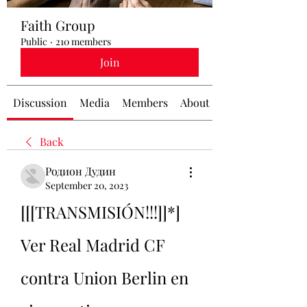
Faith Group
Public
·
210 members
Join
Discussion
Media
Members
About
Back
Родион Дудин
September 20, 2023
[[[TRANSMISIÓN!!!]]*] 
Ver Real Madrid CF 
contra Union Berlin en 