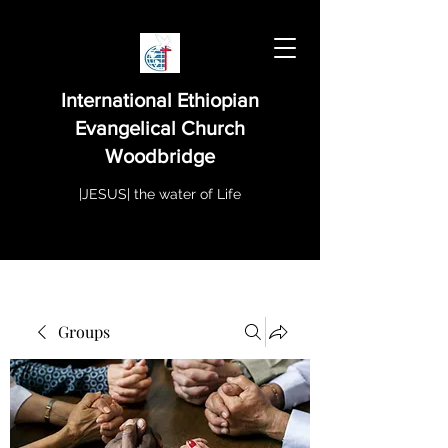
International Ethiopian
Evangelical Church
Woodbridge
|JESUS| the water of Life
Groups