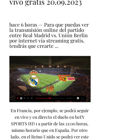
vivo gratis 20.09.2023
hace 6 horas — Para que puedas ver 
la transmisión online del partido 
entre Real Madrid vs. Unión Berlín 
por internet vía streaming gratis, 
tendrás que crearte ...
En Francia, por ejemplo, se podrá seguir en vivo y en directo el duelo en beIN SPORTS HD 1 a partir de las 21:00 horas, mismo horario que en España. Por otro lado, en el Reino Unido se podrá ver este choque por TNT Sports y TNT Sports 1 a las 20:00 horas, igual que en la República de Irlanda. ¿Qué partidos se juegan en la Champions League 2023-2024? Repasamos los horarios y los resultados de todos los partidos de la jornada 1 de la fase de grupos de la UEFA Champions League en la temporada 2023-2024: VER¿Qué partidos juega el Real Madrid esta temporada 2023-2024? En esta temporada 2023-2024, el Real Madrid disputa LaLiga, Copa del Rey, Supercopa de España y Champions League. 

Real Madrid - FC Union Berlin de Champions: horario y hace 13 horas — Real Madrid - FC Union Berlin de Champions: horario y dónde ver el partido en TV y 'online' en directo. El conjunto madridista disputa el primer ...

Unión Berlín: alineaciones e incidenciasLA PREVIA DEL PARTIDOCarlo Ancelotti recibió la mala noticia de perder a su lateral derecho indiscutible, Dani Carvajal, que exhibía un gran momento de forma en el inicio de temporada. El técnico madridista se ve obligado a buscar una solución y la primera opción, para la Liga de Campeones, es Lucas Vázquez. Después de un lunes con trabajo por grupos en función de sus minutos en el último partido de LaLiga, ante la Real Sociedad, Ancelotti juntó a todos sus jugadores disponibles para preparar el duelo ante el Berlín. Con las ausencias de Courtois y Militao, por sus graves lesiones de rodilla, y la presencia fuera del grupo, pero aumentando el trabajo con un recuperador, de Vinícius y Güler. La sesión comenzó con el habitual calentamiento, con la presencia de los medios de comunicación para, ya a puerta cerrada, ensayar Ancelotti aspectos tácticos y sacar conclusiones de partido en reducidas dimensiones antes de tomar las decisiones sobre sus titulares, que presentará novedades. 

Union Berlin en directo online, partidos en TV hoy Abajo puedes encontrar donde puedes ver en directo al Union Berlin en línea en España. Galatasaray vs FC Copenhagen. 20 sep. 09:45. Real Madrid vs Union ...

Canales de TV que televisan el Real Madrid-FC Unión Berlín en EspañaMovistar Plus+: Canal 7 de Movistar. M+ Liga de Campeones: Canal 56 de Movistar y 114 de Orange. M+ Liga de Campeones 3: Canal 162 de Movistar y 118 de Orange. LaLiga TV (Bar): Canal 146 de Movistar (exclusivo para bares y locales públicos)Además, diferentes canales Internacionales de TV ofrecen ver el Real Madrid-Unión Berlín de la jornada 1 de la fase de grupos de la Champions League 2023/2024 en directo a través de sus plataformas. 

Link y ver Real Madrid vs. Unión Berlín EN VIVO por ESPN hace 1 hora — Real Madrid vs. Unión Berlín chocan EN VIVO y EN DIRECTO: este miércoles 20 de septiembre en el Estadio Santiago Bernabéu vía ESPN y STAR Plus ...

Real Madrid CF - FC Unión Berlín hace 11 horas — Real Madrid CF - FC Unión Berlín | 20/09/2023 | Champions League | Europa | Fútbol | ⭐ Mejores Cuotas de Apuestas ⚡ Resultados en vivo ...

Real Madrid CF | Web Oficial del Real Madrid CF hace 18 horas — Canal oficial del Real Madrid. Toda la información del Real Madrid con noticias, jugadores, venta de entradas, servicios al socio e información del club.

(VER>) Directo Real Madrid Sub-19 vs Union Berlin II en vivo hace 11 horas — vivo gratis 20 septiembre 2023 En Sudamérica, Centroamérica, Caribe, México y Brasil, el partido Real Madrid contra FC Unión Berlín podrá verse.

Con este triunfo en LaLiga EA Sports, marcha líder en solitario con un pleno de 5 victorias en otros cinco encuentros. Tiene 15 puntos en su haber, con dos de ventaja sobre el FC Barcelona y el sorprendente Girona, respectivamente. A pesar de su gran arranque, en buena medida gracias a la gran labor de la nueva estrella madridista, Jude Bellingham (5 goles en su haber), tiene bajas importantes el Real Madrid. Thiabut Courtois y Eder Militao estarán fuera prácticamente toda la temporada al haberse roto ambos el ligamento cruzado. 

Real Madrid vs Union Berlín EN DIRECTO 20. 9. 2023 ... el mundo. Union Berlín, Real Madrid, FC Barcelona, Manchester City, PSG, LaLiga, Copa del Rey, Premier League, Bundesliga, Serie A, Ligue 1, Champions ...

Take Kubo puso un balón al corazón del área donde apareció Barrenetxea para disparar a bocajarro. Kepa pudo parar el primer tiro, pero su rechace lo recogió de nuevo ‘Barrene’ para repetir y hacer el 1-0 (5). El japonés, que fue un dolor de cabeza para la zaga merengue, a punto estuvo de poner el 2-0, pero su tiro lo rechazó Kepa y el balón rebotado lo envió Barrenetxea a las nubes (29). “Hemos hecho méritos para merecer algo más”, dijo el técnico de la Real, Imanol Alguacil. - Valverde inicia la remontada -El Real Madrid se lanzó en busca del empate con pases en profundidad y cabalgadas por las bandas frente a una Real Sociedad que trató de bajar revoluciones al partido. 

Real Madrid contra Union Berl | Grupo cathedralinter hace 13 horas — Ver Real Madrid CF contra Union Berlin en v hace 10 horas — Champions FC Union Berlin marcadores en directo (y ver en vivo gratis video ...

UNIÓN BERLÍNEl encuentro entre Real Madrid vs. Unión Berlín por la fecha 1 de la fase de grupos de la Champions League se puede ver por los canales ESPN y STAR+ en toda Sudamérica, mientras que en España, México y Estados Unidos, la señal habilitada para emitir el partido es la de Movistar Liga de Campeones, HBO Max y TUDN, respectivamente. 

Champions League: Real Madrid - Union Berlin hace 57 minutos — Real Madrid - Union Berlin: a qué hora, canal y dónde ver hoy en TV en directo la Champions League. Los madridistas recibirán en el Santiago ...

Ver Real Madrid vs Unión Berlín en vivo, online y gratis hace 5 minutos — Ver Real Madrid vs Unión Berlín en vivo, online y gratis: partido de fase de grupos de la Champions League por HBO Max No hay Champions League ...

Real Madrid vs Unión Berlín en Televisión hace 20 horas — En Estados Unidos, el partido de la fase de grupos de la Champions League entre Real Madrid y Unión Berlín puede verse en vivo a partir de las ...

Así llega Real MadridEl Real Madrid remontó para ganar 2-1 en su campo a la Real Sociedad y seguir al frente de la clasificación liguera, en la quinta jornada del campeonato español. La Real Sociedad se adelantó con un tanto de Ander Barrenetxea (5), pero Federico Valverde igualó (46) y Joselu puso el 2-1 (60) que supuso la quinta victoria blanca en cinco encuentros antes de recibir el miércoles al Unión Berlín en la Champions. La victoria permite a los merengues retener el liderato liguero que les había arrebatado provisionalmente el sábado el Barça con su goleada 5-0 al Betis. “El partido no ha sido malo”, dijo Ancelotti tras el encuentro, pero admitió que “de cinco partidos, hemos empezado encajando en tres, lo bueno es que hemos podido remontar, pero tenemos que evitar esto”. El Real Madrid salió muy vertical a buscar la portería de la Real Sociedad, pero los vascos se adelantaron pronto en el marcador. 

(TRANSMISIÓN) Hoy Real Madrid Sub-19-Union Berlin II en hace 13 horas — hace 1 hora — Real Madrid vs Unión Berlín EN VIVO y EN DIRECTO vía ESPN 2 - STAR Plus desde el Estadio Santiago Bernabéu.

Real Madrid vs Unión Berlín EN VIVO: pronóstico, horario y hace 13 horas — Real Madrid vs Unión Berlín EN VIVO: pronóstico, horario y dónde ver Champions League. Desde el renovado estadio Santiago Bernabéu, mira el Real ...

(HOY) Directo Real Madrid CF Union Berlin en vivo online 20 hace 14 horas — Cómo ver Real Madrid vs Unión Berlín en vivo y en directo | a qué hora inicia y dónde ver transmisión de Champions League gratis | ESPN en vivo ...

¿Dónde ver Real Madrid vs. Unión Berlín EN VIVO hace 2 horas — ¿Dónde ver Real Madrid vs. Union Berlin? La transmisión del partido entre blancos y los cerrajeros se dará por ESPN y Star Plus para todo ...

Real Madrid vs. Unión Berlín, EN VIVO por la Champions hace 1 hora — Real Madrid vs. Unión Berlín, EN VIVO por la Champions League 2023/24: hora, TV y streaming online. El equipo más ganador de la historia ...

Estos son los horarios y canales de televisión que retransmiten en vivo y online el partido Real Madrid vs FC Unión Berlín, pero recuerda que si en tu país no se televisa, puedes seguir con nosotros el minuto y resultado aquí. Fútbol en vivo: Real Madrid vs Unión Berlín por TV en AméricaEn Estados Unidos, el partido de la fase de grupos de la Champions League entre Real Madrid y Unión Berlín puede verse en vivo a partir de las 15:00 horas (3:00 PM, Washington) y las 12:00 (12:00 AM, Los Ángeles) a través de TUDN y Paramount+. En Sudamérica, Centroamérica, Caribe, México y Brasil, el partido Real Madrid contra FC Unión Berlín podrá verse en vivo a través de los siguientes horarios y canales de televisión: Star+, ESPN, ESPN 2, y SKY Sports. Fútbol en vivo: Real Madrid vs Unión Berlín por TV en EuropaAdemás de en España, en el resto de Europa también se podrán seguir este partido de Champions League entre Real Madrid y Unión Berlin. 

Real Madrid vs. Unión Berlín en vivo: qué canal transmite hace 6 horas — Para que puedas ver la transmisión online del partido entre Real Madrid vs. Unión Berlín por internet vía streaming gratis, tendrás que crearte ...

Real Madrid vs Unión Berlín en VIVO y en directo online, hace 7 horas — Minuto a minuto del partido Real Madrid vs Unión Berlín por la primera jornada de la Fase de Grupos de Champions League 2023-2024, ...

CUÁNDO JUEGA REAL MADRID VS. UNIÓN BERLÍNEl duelo por la primera fecha de la fase de grupos de la Champions League entre Real Madrid vs. Unión Berlín se disputará este miércoles 20 de septiembre del 2023 en el Estadio Santiago Bernabéu. A QUÉ HORA JUEGA REAL MADRID VS. UNIÓN BERLÍNEl partido entre Real Madrid vs. 

También, podrás seguir el minuto a minuto en la web de DT El Comercio. DÓNDE VER REAL MADRID VS. UNIÓN BERLÍN VÍA STREAMINGPara que puedas ver la transmisión online del partido entre Real Ma