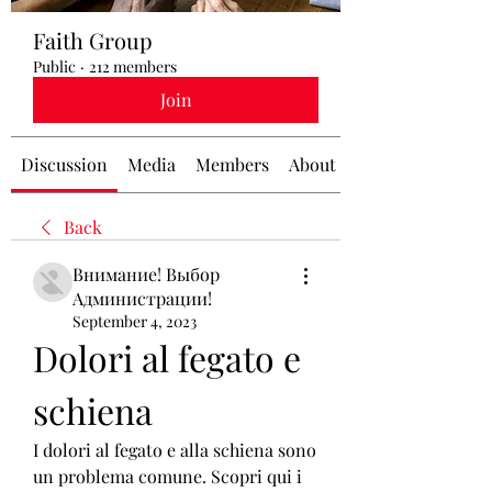
Faith Group
Public
·
212 members
Join
Discussion
Media
Members
About
Back
Внимание! Выбор
Администрации!
September 4, 2023
Dolori al fegato e 
schiena
I dolori al fegato e alla schiena sono 
un problema comune. Scopri qui i 