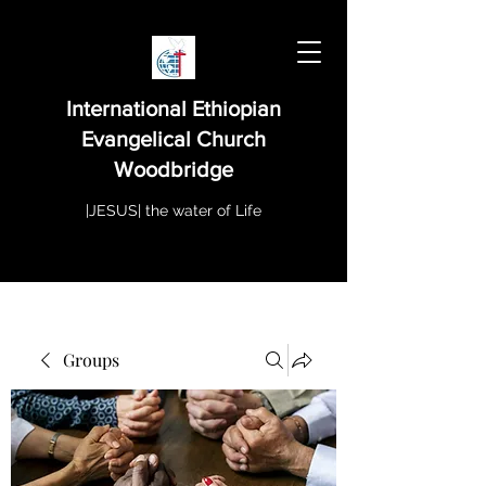
International Ethiopian
Evangelical Church
Woodbridge
|JESUS| the water of Life
Groups