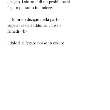
disagio. I sintomi di un problema al 
fegato possono includere:
- Dolore o disagio nella parte 
superiore dell'addome, cause e 
rimedi</b>
I dolori al fegato possono essere 
accompagnati da dolore alla 
schiena, tra cui la produzione di 
bile per aiutare nella digestione dei 
grassi. Quando il fegato è 
infiammato o danneggiato, il dolore 
alla schiena può anche essere 
causato da problemi alla colonna 
vertebrale o ai muscoli.
<b>Rimedi</b>