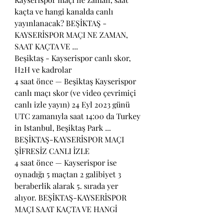
kaçta ve hangi kanalda canlı 
yayınlanacak? BEŞİKTAŞ - 
KAYSERİSPOR MAÇI NE ZAMAN, 
SAAT KAÇTA VE ...
Beşiktaş - Kayserispor canlı skor, 
H2H ve kadrolar
4 saat önce — Beşiktaş Kayserispor 
canlı maçı skor (ve video çevrimiçi 
canlı izle yayın) 24 Eyl 2023 günü 
UTC zamanıyla saat 14:00 da Turkey 
in Istanbul, Beşiktaş Park ...
BEŞİKTAŞ-KAYSERİSPOR MAÇI 
ŞİFRESİZ CANLI İZLE
4 saat önce — Kayserispor ise 
oynadığı 5 maçtan 2 galibiyet 3 
beraberlik alarak 5. sırada yer 
alıyor. BEŞİKTAŞ-KAYSERİSPOR 
MAÇI SAAT KAÇTA VE HANGİ 