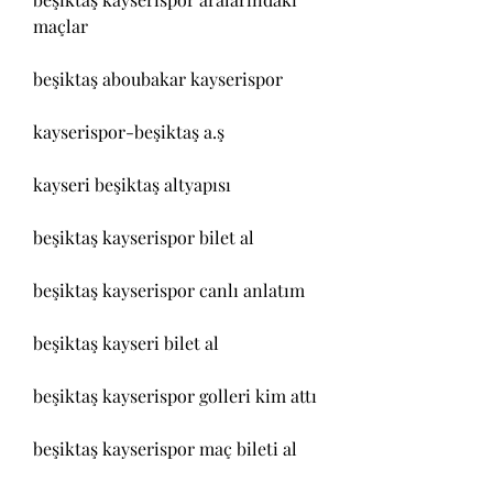
maçlar
beşiktaş aboubakar kayserispor
kayserispor-beşiktaş a.ş
kayseri beşiktaş altyapısı
beşiktaş kayserispor bilet al
beşiktaş kayserispor canlı anlatım
beşiktaş kayseri bilet al
beşiktaş kayserispor golleri kim attı
beşiktaş kayserispor maç bileti al