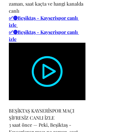
zaman, saat kaçta ve hangi kanalda 
canlı
✅🔴Beşiktaş - Kayserispor canlı 
izle
✅🔴Beşiktaş - Kayserispor canlı 
izle
BEŞİKTAŞ KAYSERİSPOR MAÇI 
ŞİFRESİZ CANLI İZLE
3 saat önce — Peki, Beşiktaş - 
Kayserispor maçı ne zaman, saat 