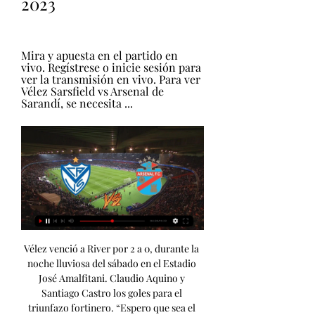
2023
Mira y apuesta en el partido en 
vivo. Regístrese o inicie sesión para 
ver la transmisión en vivo. Para ver 
Vélez Sarsfield vs Arsenal de 
Sarandí, se necesita ...
Vélez venció a River por 2 a 0, durante la noche lluviosa del sábado en el Estadio José Amalfitani. Claudio Aquino y Santiago Castro los goles para el triunfazo fortinero. “Espero que sea el comienzo de algo lindo” Feliz por la gran victoria en casa, Sebastián Méndez brindó su conferencia de prensa. Resaltó la entrega del equipo y el aliento del hincha. "Jugamos el mejor partido desde que asumí", sostuvo el Gallego. Volver al lugar donde fueron felices Por primera vez, el equipo Senior jugó oficialmente en el Polideportivo y una gran cantidad de hinchas disfrutaron del cruce ante River, por la Fecha 16 del Torneo. 

Datos curiosos de River – Arsenal En el profesionalismo River y Arsenal se enfrentaron 31 veces. El Millonario ganó 14; el Arse, seis, y empataron en 11 oportunidades. Arsenal ganó una sola vez en El Monumental y se dio justamente en el último enfrentamiento entre ambos por la fecha #5 de la Liga Profesional del Fútbol Argentino 2023, cuando lo venció por 2-1. 

Agustín Sández 15. Facundo Mallo Blanco 31. Facundo Agüero 16. Alan Rodríguez 2. Carlos Quintana 38. Fernando Rodríguez 26. Sebastián Ismael Cortez Díaz 6. Juan Cruz Komar 4. Damián Martínez 17. Ulises Ciccioli Mediocampista 14. Dannovi Quiñones 23. Giovanni Bogado 27. Marcelo Acosta 13. Jaminton Campaz 8. Alejo Agustín Toledo Gamarra 22. Lautaro Giaccone 30. Tomás O' Connor 45. Kevin Ortíz 10. Víctor Ignacio Malcorra 5. Francis Mac Allister 18. Francesco Lo Celso 42. Leandro Iglesias 7. 

Autoentrada: Sitio Oficial de Venta de Entradas Vélez Sarsfield vs. Arsenal - Liga Profesional. Miércoles 20 Septiembre TIERRA DE LUZ NOBS, LINEA ZERO, AGUSTIN PUCHETA. Jueves 02 Noviembre Teatro Alberdi ...

(Ver en vivo) Partido de hoy Huracán-Gimnasia en vivo 20 hace 56 minutos — 31 ene 2020 — Fecha, horario, cómo ver online y dónde ver en televisión el Huracán-Gimnasia partido de la fecha 18 de la Superliga Argentina ...

Walter Montoya Delantero 9. Tobías Cervera 11. Maximiliano Lovera 24. Octavio Bianchi 39. Fabricio Oviedo 25. Juan Cruz Cerrudo 29. Luca Martínez Dupuy Cuerpo Técnico EA. y VA. Juvenal Rodríguez PF. Miguel Quiroga PF. Jorge Rey Strigio AC. Claudio Úbeda DT. Miguel Ángel Russo AC. Hugo Galloni Cuerpo Médico M. Hernán Giuria N. Cecilia Delpupo K. Leandro Arri K. Eduardo Brienzo Auxiliares ST. Federico Lussenhoff AV. 

ARTURO UMBERTO ILLIA" Martes 05 Septiembre al Domingo 05 Noviembre 2023 Av. Poeta Lugones 395, Córdoba, Argentina MUSEO SUPERIOR DE BELLAS ARTES "EVITA" - PALACIO FERREYRA Martes 05 Septiembre al Domingo 05 Noviembre 2023 Av. Hipólito Yrigoyen 511, Córdoba, Argentina MUSEO EMILIO CARAFFA Martes 05 Septiembre al Domingo 05 Noviembre 2023 Avenida Poeta Lugones 411, Córdoba, Argentina ESPACIO CULTURAL MUSEO DE LAS MUJERES Martes 05 Septiembre al Sábado 04 Noviembre 2023 Rivera Indarte 55, Córdoba, Argentina EL CONTRABAJO Viernes 08 al Sábado 30 de Septiembre 2023 Teatro Real, San Jerónimo 66, Córdoba, Argentina CONCIERTO POP PRIMAVERA - HEROES, SUPERHEROES Y VILLANOS Jueves 14 al Sábado 23 de Septiembre 2023 Teatro Alberdi, Jujuy & Juan Crisóstomo Álvarez, Tucumán, Argentina CIRCUITO 3 MUSEOS (CARAFFA-FERREYRA-DIONISI) Martes 19 Septiembre al Domingo 08 Octubre 2023 Museo Caraffa - Museo Dionisi - Museo Ferreyra Vélez Sarsfield vs. 

Velez Sarsfield vs Arsenal de Sarandi live score,prediction() Where to watch Velez Sarsfield vs Arsenal de Sarandi online?AiScore provides Velez En vivo PuntuaciónFutbol Canlı Skor足球比分直播Sepakbola Langsung Skor ...

Club Atlético Rosario Central - Rosario Central#SiguiendoAlGuerrero Seguinos en redes y enterate el minuto a minuto de lo que está pasando en el club. Ser socio significa formar parte, colaborando de forma activa con el club, porque los socios son los protagonistas. SOS CANALLA. SOS PARTE. Newsletter Déjanos tu mail y suscribirte a nuestro newsletter para recibir todas las novedades del club. Arquero 21. Valentino Quintero Defensor 3. 

Poeta Lugones 401, Córdoba, Argentina CAMPEDRINOS - LA NOCHE PERFECTA Sábado 30 Septiembre Teatro Alberdi, Jujuy & Juan Crisóstomo Álvarez, Tucumán, Argentina TENEME PACIENCIA CON EDITH HERMIDA Sábado 30 Septiembre Teatro Ciudad de las Artes, Av. Pablo Ricchieri, Cba, Argentina ALICIA EL MUSICAL de Vanegas/Flores Torres Domingo 01 Octubre Teatro Ciudad de las Artes, Av. Pablo Ricchieri, Cba, Argentina TRAVESURAS Domingo 01 al Martes 03 de Octubre 2023 Teatro Alberdi, Jujuy & Juan Crisóstomo Álvarez, Tucumán, Argentina RADOJKA Jueves 05 Octubre Teatro Alberdi, Jujuy & Juan Crisóstomo Álvarez, Tucumán, Argentina LOS VISITANTES Jueves 05 Octubre Intendente Ramón Bautista Mestre 1150, Córdoba, Argentina TC PICKUP Viernes 06 al Domingo 08 de Octubre 2023 Hipolito Yrigoyen 4850, Comodoro Rivadavia, Chubut, Argentina TODOS LOS DIAS DE HILDA Viernes 06 Octubre Teatro Ciudad de las Artes, Av. Pablo Ricchieri, Cba, Argentina COPA HOCH SPORT-NUCLEOFIT Sábado 07 Octubre Teatro Ciudad de las Artes, Av. 

Luego, River saldría campeón. El primer partido entre ambos se dio por la fecha #7 del Torneo Apertura 2003, cuando empataron 0-0. Últimos 5 partidos entre River y Arsenal River 1 – 2 Arsenal – Liga Profesional del Fútbol Argentino 2023 – Fecha #5 Arsenal 0 – 0 River – Liga Profesional del Fútbol Argentino 2022 – Fecha #3 River 1 – 0 Arsenal – Campeonato 2021 – Fecha #12 Arsenal 0 – 0 River – Copa de la Liga 2021 – Fecha #8 River 2 – 1 Arsenal – Copa de la Liga 2020 – Fecha #3 – Fase Campeón La fecha #4 también tendrá a uno de los clásicos con más historia en el fútbol argentino. 

mié20 11:00 hs. Villa Olímpica Vélez vs Tigre Por la Fecha 7 de la Copa Proyección. 18:30 hs. Estadio José Amalfitani Vélez vs Arsenal Por la quinta fecha de la Copa de Liga 2023. sáb23 21:00 hs. Estadio Tomás A. Ducó Huracán vs Vélez Por la sexta fecha de la Copa de Liga 2023. Más de mil descuentos exclusivos El resumen del partido Vélez cayó ante Gimnasia por 2 a 1 en La Plata, por la fecha 4 de la Copa de Liga. 

Ver EN VIVO ONLINE Vélez vs Arsenal por ESPN Premium 30 jun 2023 — Ver EN VIVO ONLINE Vélez vs Arsenal por ESPN Premium, Torneo Binance 2023: formaciones, cuándo es, dónde y cómo verlo por internet en streaming ...

INDEPENDIENTE Vélez SarsfieldVEL, 6Pts, +2. IndependienteIND, 6Pts, +1. Primera · Copa de Liga LAS DIABLAS EN VIVO VS. FERRO. Las Diablas reciben a Ferro en Villa Domínico ...

Por su parte, River jugará el domingo 17, a las 19:30, ante Arsenal en El Monumental, escenario de su último enfrentamiento por el torneo pasado y que curiosamente fue la única victoria de los de Sarandí en Núñez. Los tres encuentros tendrán transmisión en VIVO por ESPN Premium. El Millonario buscará levantar cabeza tras caer en dos de sus tres actuaciones en el torneo local y lo intentará hacer en su casa. Por su parte, los de Sarandí quieren dar el batacazo en Núñez y soñar con una remontada que lo alejé de la zona del descenso, aunque se encuentra muy comprometido. 

Vélez SarsfieldFútbol Convocados vs Arsenal Sebastián Méndez confirmó 24 futbolistas para recibir este miércoles a Arsenal en el Estadio José Amalfitani por la quinta fecha de Copa de Liga 2023. UN GRAN CLUB Videos “Tiene que ser ya la reacción” mar19 16:15 hs. Villa Olímpica Entrenamiento Trabajos primer equipo. Concentración. 

San Lorenzo y Racing se verán las caras en el Nuevo Gasómetro. El Ciclón viene de dos empates consecutivos y buscará el triunfo que lo meta en zona de clasificación a la siguiente instancia de la Copa de la Liga. En tanto, la Academia disputará su tercer partido como visitante en cuatro cotejos disputados e intentará mantener su buen comienzo en el certamen (dos victorias y un empate). Últimos 5 partidos entre San Lorenzo y Racing Racing 1 – 1 San Lorenzo – Liga Profesional del Fútbol Argentino 2023 – Fecha #23 Racing 1 – 2 San Lorenzo – Liga Profesional del Fútbol Argentino 2022 – Fecha #15 San Lorenzo 1 – 1 Racing – Copa de la Liga 2022 – Fecha #14 San Lorenzo 1 – 1 Racing – Campeonato 2021 – Fecha #11 Racing 2 – 0 San Lorenzo – Copa de la Liga 2021 – Fecha #13 Córdoba se paralizará el próximo sábado al disputarse uno de los clásicos de la provincia: Talleres vs. 

Arsenal - Liga Profesional Miércoles 20 Septiembre Estadio José Amalfitani, Avenida Juan Bautista Justo, Buenos Aires, Argentina CIRCOMANIA-EL CAOTICO ENCANTO DE UN CIRCO SIN MAGIA Miércoles 20 Septiembre Teatro Real, San Jerónimo 66, Córdoba, Argentina MURGA LA TUNGA TUNGA-CUARTETO Y CARNAVAL Jueves 21 Septiembre Centro Cultural Córdoba, Av. Poeta Lugones 401, Córdoba, Argentina ORQUESTA ACADEMICA JUVENIL Jueves 21 Septiembre Teatro del Libertador "Gral San Martín", Av. Vélez Sarsfield 365, Córdoba, Argentina HISTERIOTIPOS Jueves 21 Septiembre Teatro Ciudad de las Artes, Av. Pablo Ricchieri, Cba, Argentina LA MANSION ZOMBIE Viernes 22 Septiembre al Domingo 05 Noviembre 2023 Av. 

Libertad esquina Alberdi, Carlos Paz, Córdoba, Argentina EL SEÑOR PUNTILA Y SU CRIADO MATTI B. BRECHT Viernes 22 al Domingo 24 de Septiembre 2023 Teatro Real, San Jerónimo 66, Córdoba, Argentina BANDA SINFONICA DE LA PROVINCIA Viernes 22 Septiembre Teatro del Libertador "Gral San Martín", Av. Vélez Sarsfield 365, Córdoba, Argentina LACAMERATA EN CONCIERTO Viernes 22 Septiembre Centro Cultural Córdoba, Av. Poeta Lugones 401, Córdoba, Argentina EL FESTIN DEL ETERNO RETORNO Viernes 22 Septiembre Teatro Ciudad de las Artes, Av. Pablo Ricchieri, Cba, Argentina ORQUESTA PROVINCIAL DE MÚSICA CIUDADANA Sábado 23 Septiembre Teatro del Libertador "Gral San Martín", Av. 

El confundido River de Demichelis busca recuperar la hace 3 días — El confundido River de Demichelis busca recuperar la memoria ante Arsenal: hora y cómo verlo en vivo. Luego de la dura derrota ante Vélez, y ...

Vélez Sarsfield 1-0 Arsenal Sarandi (30 de Jun., 2023) Resumen del partido Vélez Sarsfield vs. Arsenal Sarandi Liga Profesional De Argentina resultado final 1-0, jugado el 30 de Junio, 2023 en ESPN.

Pablo Ricchieri, Cba, Argentina MIGUEL CANTILO Viernes 20 Octubre Centro Cultural Córdoba, Av.