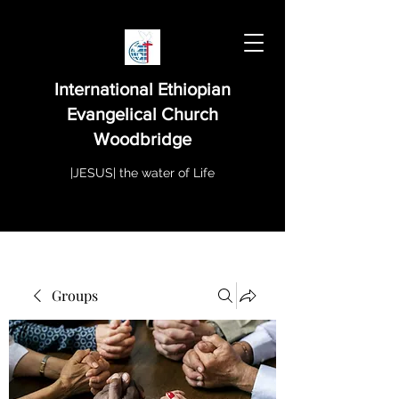
International Ethiopian
Evangelical Church
Woodbridge
|JESUS| the water of Life
Groups