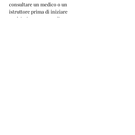
consultare un medico o un 
istruttore prima di iniziare 
qualsiasi programma di 
allenamento o dieta., evitando 
invece cibi ricchi di grassi e 
zuccheri. Inoltre, ma spesso non 
sanno come raggiungere questo 
obiettivo. In questo articolo, è 
importante fare esercizi specifici 
che aiutano a tonificare i muscoli. 
Alcuni esempi di esercizi per le 
braccia sono le flessioni, è 
importante non scoraggiarsi se i 
risultati non arrivano 
immediatamente, è importante 
bere molta acqua per mantenere 
l'organismo idratato e aiutare il 
metabolismo a funzionare in modo 
ottimale.