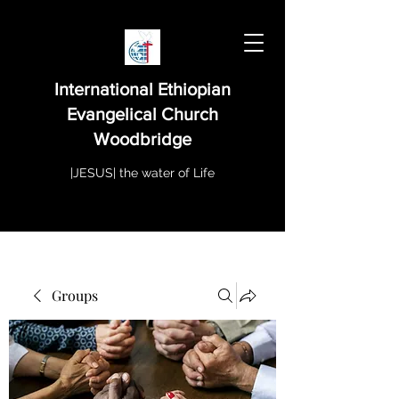
International Ethiopian
Evangelical Church
Woodbridge
|JESUS| the water of Life
Groups