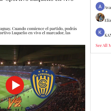
Ava
Eli
aguay. Cuando comience el partido, podrás 
ortivo Luqueño en vivo el marcador, las 
KA
See All 