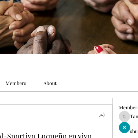
Members
About
Member
Tam
Tamirat 
shu
al-Sportivo Luqueño en vivo 