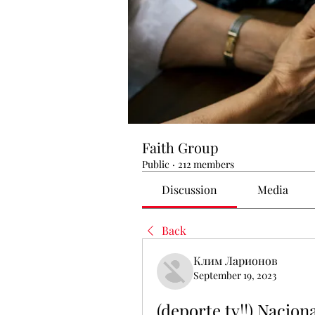
Faith Group
Public
·
212 members
Discussion
Media
Back
Клим Ларионов
September 19, 2023
(deporte tv!!) Nacion