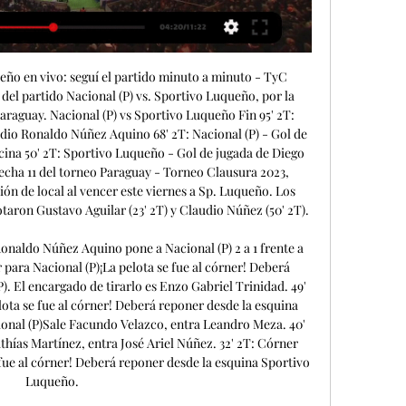
Comenzó el partido entre Nacional (P) y Sportivo LuqueñoYa juegan en el estadio Arsenio Erico por la fecha 11 de División de Honor de Paraguay. Formación de Nacional (P) confirmadaTitulares(1) Héctor Espínola(23) Carlos Espínola(36) Ismael Benegas(14) Claudio Núñez(6) Fernando Román Villalba(32) Feliciano Brizuela(5) Edgardo Orzusa(26) Juan Fernando Alfaro(7) Mathías Martínez(8) Facundo Velazco(21) Gustavo AguilarSuplentes(40) Aldo Pérez(4) Gastón Benítez(13) Leandro Meza(17) Enzo Trinidad(15) Francisco Morel(33) Orlando Gaona Lugo(22) José Ariel NúñezEntrenador: Juan Pablo PumpidoFormación de Sportivo Luqueño confirmadaTitulares(12) Alfredo Aguilar(2) Rodi Ferreira(23) Pablo Aguilar(24) Alan Ledesma(6) Joel Jiménez(18) Rodrigo Rojas(27) Julio César Báez(29) Ángel González(26) Diego Fernández(9) Paul Charpentier(19) Lucas BarriosSuplentes(1) Gonzalo Falcón(34) Diego Vera(8) Jorge Mendoza(14) Fernando Benítez(7) Derlis Alegre(30) Matías Castro(28) Diego AcostaEntrenador: Julio César CáceresTabla de posiciones del torneo: División de Honor de Paraguay que juegan Nacional (P) y Sportivo LuqueñoDe cara al partido entre Nacional (P) y Sportivo Luqueño es importante analizar cómo viene la tabla de posiciones de División de Honor de Paraguay En qué estadio jugarán Nacional (P) vs. 

13' 2T: Tarjeta amarilla para Facundo Ezequiel Velazco FloresEl árbitro saca una tarjeta amarilla para Facundo Ezequiel Velazco Flores. Nacional (P) tiene un jugador amonestado. 7' 2T: Tarjeta amarilla para Joel Elías Ronaldo Jiménez CabreraEl árbitro saca una tarjeta amarilla para Joel Elías Ronaldo Jiménez Cabrera. Sportivo Luqueño tiene un jugador amonestado. 7' 2T: Tarjeta amarilla para Feliciano Brizuela BáezEl árbitro saca una tarjeta amarilla para Feliciano Brizuela Báez. 5' 2T: Gol de Sportivo LuqueñoDiego Agustín Fernández Servin pone a Sportivo Luqueño 1 a 0 frente a Nacional (P). 0' 2T: Cambio en Sportivo LuqueñoSale Ángel González, entra Derlis Roberto Alegre Amante. Comenzó el segundo tiempo entre Nacional (P) y Sportivo LuqueñoNacional (P) y Sportivo Luqueño empatan 0 a 0. Terminó el primer tiempo entre Nacional (P) y Sportivo LuqueñoNacional (P) y Sportivo Luqueño empatan 0 a 0. 38' 1T: Córner para Nacional (P)¡La pelota se fue al córner! Deberá reponer desde la esquina Nacional (P). 

Nacional Sportivo Luqueño en vivo | División Profesional | 15 septiembre 2023El portal Academia de Apuestas ofrece estadísticas de clubes, jugadores y competiciones de fútbol. Cubrimos Copas, Ligas, Torneos y Amistosos de selecciones y clubes de todo el mundo. Informaciones de goles, resultados finales y al descanso, tarjetas amarillas y rojas, entre otros datos que ayudarán a los usuarios a tener un conocimiento más completo de los deportes disponibles. Podrás seguir los resultados en vivo de competiciones como La Liga, Serie A, Premier League, Liga de Campeones, Liga Europa, entre otras. Disponemos también de pronósticos para varios partidos de los más diversos deportes. A pesar de que estos pronósticos representan la opinión fundamentada de nuestros editores profesionales, no recomendamos que las sugerencias de apuesta sean seguidas de forma ciega, ya que solamente indican algunas de las conclusiones y expectativas personales del editor en cuanto a ese partido. 

Claudio Núñez fue la figura del partido. El zaguero de Nacional (P) fue importante por anotar 1 gol. También fue importante Gustavo Aguilar. El delantero de Nacional (P) marcó 1 gol. El partido fue bastante luchado, en el que las faltas se empezaron a acumular. Hubo 3 amonestados: Joel Jiménez, Facundo Velazco y Juan Fernando Alfaro. El director técnico de Nacional, Juan Pablo Pumpido, planteó una estrategia 4-4-2 con Héctor Espínola en el arco; Carlos Espínola, Ismael Benegas, Claudio Núñez y Fernando Román Villalba en la línea defensiva; Feliciano Brizuela, Edgardo Orzusa, Juan Fernando Alfaro y Mathías Martínez en el medio; y Facundo Velazco y Gustavo Aguilar en el ataque. 

Sportivo Luqueño (@SpLuquenOficial) El Club Sportivo Luqueño lamenta profundamente el fallecimiento de Javier Yegros jugador de las formativas del Club Olimpia. Nuestras más sentidas condolencias ...

Sportivo Luqueño – Nacional Asunción: Marcador en vivo Partido Sportivo Luqueño vs Nacional Asunción - Paraguay. División Profesional (5/22/2023): Marcador en vivo, retransmisión, estadísticas y resultados ...

[Deporte>>>>] En Vivo Sportivo Trinidense- [libre**] Sportivo Ameliano vs Nacional vea el minuto a minu Previsualizar gratis video streaming en directo) comienza el 14 ago 2023 a las 23:30 (Hora.

Sportivo Luqueño vs FC Nacional de Asunción Sportivo Luqueño vs FC Nacional de Asunción en el Primera División en 2011/08/27, Obtenga el puntaje en vivo gratis, el último partido en vivo, ...

Marcador en directo Nacional Asunción vs Sportivo Luqueño | Fútbol - FlashscoreSigue el marcador en directo de Nacional Asunción vs Sportivo Luqueño, resultados, estadísticas, últimos resultados de Nacional Asunción, noticias y más información. La cobertura del fútbol de Flashscore incluye resultados de fútbol y noticias de fútbol de más de 1000 competiciones de todo el mundo. Nacional Asunción, Sportivo Luqueño, Real Madrid, FC Barcelona, Manchester City, PSG, LaLiga, Copa del Rey, Premier League, Bundesliga, Serie A, Ligue 1, Champions League, Europa League, Copa Libertadores, etc. 

En la próxima fecha Nacional recibirá a Libertad y Sp. Luqueño jugará de visitante frente a Guaraní en el estadio Rogelio Livieres. Terminado el encuentro, el equipo local queda con 12 puntos y en el octavo lugar en la tabla de posiciones. En tanto que la visita tiene 9 unidades y ocupa el décimo segundo lugar en el torneo. Nacional (P) vs. Sportivo Luqueño: goles y resumen del partidoTerminó el partido entre Nacional (P) y Sportivo LuqueñoNacional (P) se impuso por 2 a 1 con goles de Gustavo Angel Aguilar Encina y Claudio Ronaldo Núñez Aquino. El gol de Sportivo Luqueño lo hizo Diego Agustín Fernández Servin. 

Club Sportivo Luqueño ⌚¡Final del juego! Nacional 2 - 2 #Luqueño ⚽️Matías Medina ⚽️Rodrigo Cáceres

(en directo<) ¿Cómo y dó