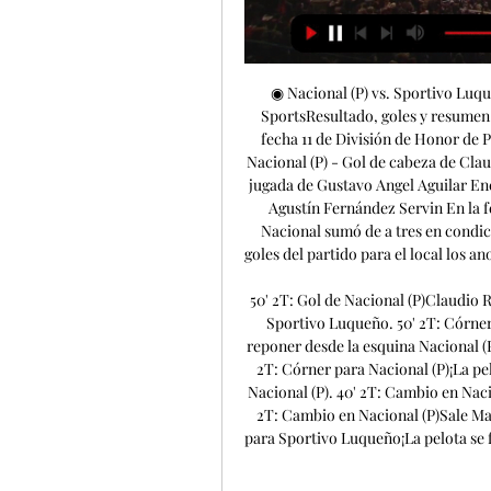
◉ Nacional (P) vs. Sportivo Luqueño en vivo: seguí el partido minuto a minuto - TyC SportsResultado, goles y resumen del partido Nacional (P) vs. Sportivo Luqueño, por la fecha 11 de División de Honor de Paraguay. Nacional (P) vs Sportivo Luqueño Fin 95' 2T: Nacional (P) - Gol de cabeza de Claudio Ronaldo Núñez Aquino 68' 2T: Nacional (P) - Gol de jugada de Gustavo Angel Aguilar Encina 50' 2T: Sportivo Luqueño - Gol de jugada de Diego Agustín Fernández Servin En la fecha 11 del torneo Paraguay - Torneo Clausura 2023, Nacional sumó de a tres en condición de local al vencer este viernes a Sp. Luqueño. Los goles del partido para el local los anotaron Gustavo Aguilar (23' 2T) y Claudio Núñez (50' 2T). 

50' 2T: Gol de Nacional (P)Claudio Ronaldo Núñez Aquino pone a Nacional (P) 2 a 1 frente a Sportivo Luqueño. 50' 2T: Córner para Nacional (P)¡La pelota se fue al córner! Deberá reponer desde la esquina Nacional (P). El encargado de tirarlo es Enzo Gabriel Trinidad. 49' 2T: Córner para Nacional (P)¡La pelota se fue al córner! Deberá reponer desde la esquina Nacional (P). 40' 2T: Cambio en Nacional (P)Sale Facundo Velazco, entra Leandro Meza. 40' 2T: Cambio en Nacional (P)Sale Mathías Martínez, entra José Ariel Núñez. 32' 2T: Córner para Sportivo Luqueño¡La pelota se fue al córner! Deberá reponer desde la esquina Sportivo Luqueño. 

Nacional Asunción - Fútbol, Paraguay: resultados y partidos, Nacional Asunción - Libertad en directo - Soccerstand. comResultados y partidos de Nacional Asunción (Fútbol - Paraguay) en Soccerstand. com: ¡sigue los resultados en directo de Nacional Asunción, resultados finales, partidos y clasificaciones en esta página! Soccerstand. 

El encargado de tirarlo es Diego Agustín Fernández Servin. 30' 2T: Cambio en Sportivo LuqueñoSale Paul Charpentier, entra Diego Acosta. 25' 2T: Córner para Sportivo Luqueño¡La pelota se fue al córner! Deberá reponer desde la esquina Sportivo Luqueño. 25' 2T: Tarjeta amarilla para Juan Fernando AlfaroEl árbitro saca una tarjeta amarilla para Juan Fernando Alfaro. Nacional (P) tiene 2 jugadores amonestados. 23' 2T: Gol de Nacional (P)Francisco Morel pone a Nacional (P) 1 a 1 frente a Sportivo Luqueño. 23' 2T: Córner para Nacional (P)¡La pelota se fue al córner! Deberá reponer desde la esquina Nacional (P). 

Club Nacional - Bienvenido a nuestro sitio web Nacional cayó ante Luqueño en Sajonia. Leer más. La Academia vuelve al triunfo Campeonato Clausura 2023-Fecha 11. Nacional vs. Sportivo Luqueño. Viernes 15 ...

El encargado de tirarlo es Roberto Mathías Martínez Pereira. 22' 2T: Cambio en Sportivo LuqueñoSale Lucas Barrios, entra Matías Castro. 16' 2T: Cambio en Nacional (P)Sale Edgardo Daniel Orzusa Cáceres, entra Francisco Morel. 16' 2T: Cambio en Nacional (P)Sale Feliciano Brizuela, entra Enzo Trinidad. 

Fútbol, Paraguay: resultados y partidos, Nacional Asunción sigue los resultados en directo de Nacional Asunción, resultados finales, partidos y clasificaciones en esta página! Nacional Asunción - Sportivo Luqueño.

Por su parte, los dirigidos por Julio César Cáceres se pararon con un esquema 4-4-2 con Alfredo Aguilar bajo los tres palos; Rodi Ferreira, Pablo Aguilar, Alan Ledesma y Joel Jiménez en defensa; Rodrigo Rojas, Julio César Báez, Ángel González y Diego Fernández en la mitad de cancha; y Paul Charpentier y Lucas Barrios en la delantera. El árbitro José Méndez fue seleccionado para llevar adelante las acciones del juego. 

El encargado de tirarlo es Feliciano Brizuela Báez. 37' 1T: Córner para Nacional (P)¡La pelota se fue al córner! Deberá reponer desde la esquina Nacional (P). 17' 1T: Córner para Nacional (P)¡La pelota se fue al córner! Deberá reponer desde la esquina Nacional (P). El encargado de tirarlo es Facundo Ezequiel Velazco Flores. 11' 1T: Córner para Nacional (P)¡La pelota se fue al córner! Deberá reponer desde la esquina Nacional (P). 