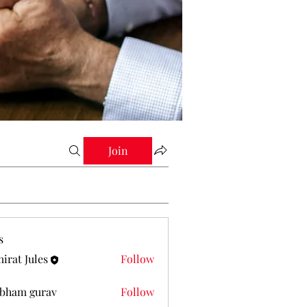
Join
s
irat Jules
Follow
Jules
bham gurav
Follow