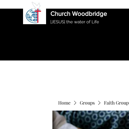
International Ethiopian Evan
Church Woodbridge
|JESUS| the water of Life
Home
Groups
Faith Group