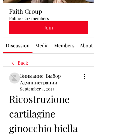
Faith Group
Public
·
212 members
Join
Discussion
Media
Members
About
Back
Внимание! Выбор
Администрации!
September 4, 2023
Ricostruzione 
cartilagine 
ginocchio biella