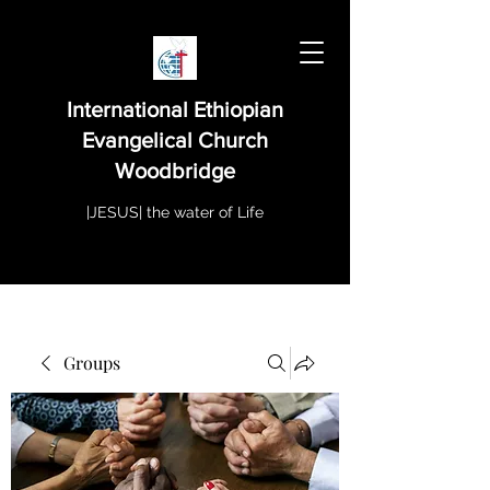
International Ethiopian
Evangelical Church
Woodbridge
|JESUS| the water of Life
Groups