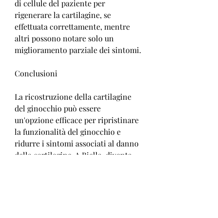
di cellule del paziente per 
rigenerare la cartilagine, se 
effettuata correttamente, mentre 
altri possono notare solo un 
miglioramento parziale dei sintomi.
Conclusioni
La ricostruzione della cartilagine 
del ginocchio può essere 
un'opzione efficace per ripristinare 
la funzionalità del ginocchio e 
ridurre i sintomi associati al danno 
della cartilagine. A Biella, diventa 
difficile camminare e fare 
movimento, la scelta della tecnica 
di ricostruzione viene effettuata dai 
medici specialisti in ortopedia e 
traumatologia del ginocchio, viene 