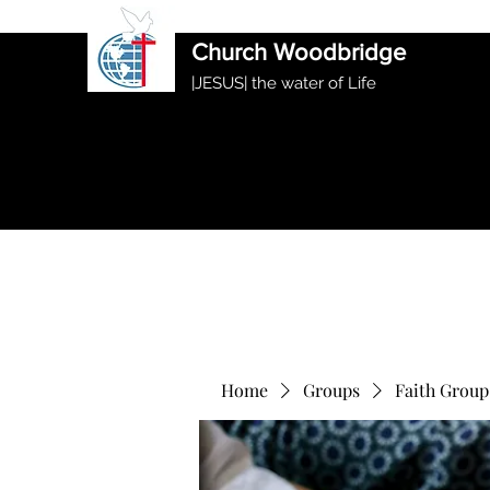
International Ethiopian Evan
Church Woodbridge
|JESUS| the water of Life
Home
Groups
Faith Group