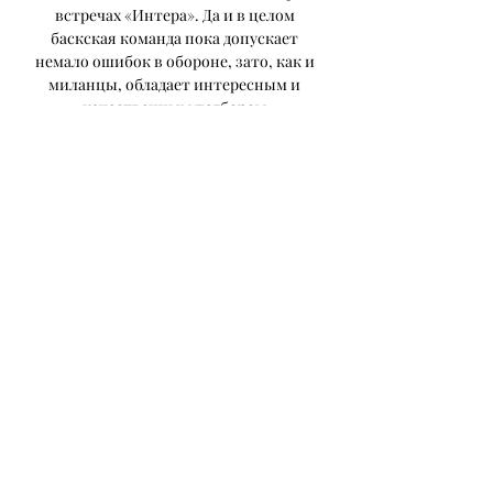
встречах «Интера». Да и в целом 
баскская команда пока допускает 
немало ошибок в обороне, зато, как и 
миланцы, обладает интересным и 
качественным подбором 
исполнителей в атаке. 

2023«Реал»2:1«Реал Сосьедад»Ла 
Лига02. 2023«Реал 
Сосьедад»5:3«Гранада»Ла Лига25. 08. 
2023«Лас-Пальмас»0:0«Реал 
Сосьедад»Ла Лига19. 2023«Реал 
Сосьедад»1:1«Сельта»Ла Лига12. 
2023«Реал Сосьедад»1:1«Жирона»Ла 
ЛигаПоследние пять игр 
«Интера»:ДатаКоманда 1СчетКоманда 
2Турнир16. 
2023«Интер»5:1«Милан»Серия A03. 
2023«Интер»4:0«Фиорентина»Серия 
A28. 2023«Кальяри»0:2«Интер»Серия 
A19. 2023«Интер»2:0«Монца»Серия A13. 