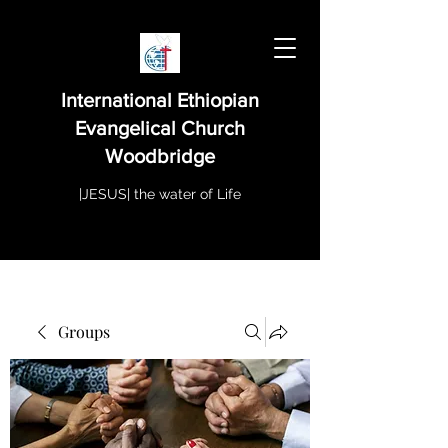
International Ethiopian
Evangelical Church
Woodbridge
|JESUS| the water of Life
Groups