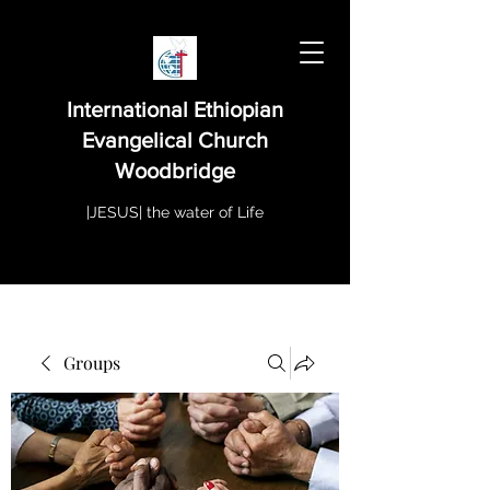
International Ethiopian
Evangelical Church
Woodbridge
|JESUS| the water of Life
Groups