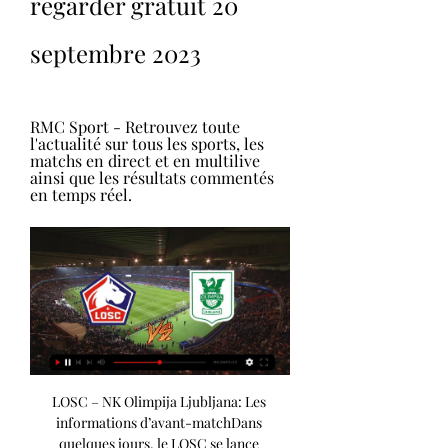
regarder gratuit 20 
septembre 2023
RMC Sport - Retrouvez toute 
l'actualité sur tous les sports, les 
matchs en direct et en multilive 
ainsi que les résultats commentés 
en temps réel.
LOSC – NK Olimpija Ljubljana: Les informations d’avant-matchDans quelques jours, le LOSC se lance officiellement dans la course au succès en Europe avec une première étape, la phase de poules de la Ligue Europa Conférence. A cette occasion, pour leur première, il faudra surpasser le NK Olimpija Ljubljana à Lille. Où suivre la rencontre? Prêts à rentrer sur le ring, les Dogues s’apprêtent à inaugurer la compétition avec ce rendez-vous programmé ce mercredi, à 16h30. Le coup d’envoi de cette partie sera donné sur les antennes de RMC Sport, mais aussi sur les chaînes locales BFM Grand Littoral et BFM Grand Lille. 

FR 19:30 - Lille - Olimpija: Fonseca mécontent de la pelouse après France-Uruguay - RMCSPORT. BFMTV. COM 19:11 - Deux absences dans les rangs de Paulo Fonseca pour LOSC – NK Olimpija Ljubljana - LEPETITLILLOIS. COM 19:01 - Un ancien du LOSC et une ex star du Paris Saint-Germain deviennent consultants sur Canal + - SPORT. FR 18:45 - Lille - Ljubljana: sur quelle chaîne et à quelle heure voir le match - LAVOIXDUNORD. FR 18:45 - Ligue 1: Stade Rennais F. C. 

Match Lille Olimpija : Quelle chaine TV & streaming ? Pour voir la rencontre LOSC Lille - Olimpija Ljubljana en live streaming, il faut que vous soyez abonné au site de stream légal suivant : RMC Sport 1. Sur ...

ilévia, transports en commun de la Métropole Européenne de Retrouvez tous les services bus, métro, tram et V'Lille de la Métropole Européenne de Lille : itinéraires conseillés, horaires aux arrêts ainsi que de ...

LOSC – NK Olimpija Ljubljana : Les informations d'avant-match il y a 1 jour

Match Olimpija Lille: Quelle chaine TV & streaming? Ne ratez pas le début du match Olimpija Ljubljana LOSC Lille comptant pour la 5e journée de UEFA Europa Conference League qui se joue jeudi 30 novembre 2023 au Stadion Stožice à 18:45. Programme Foot vous donne toutes les infos pour regarder le match Olimpija Ljubljana contre LOSC Lille à la TV ou en streaming. UEFA Europa Conference League | la 5e journée | 30 novembre 2023 | Stadion Stožice Olimpija Ljubljana30/1118:45 LOSC Lille Diffusé sur RMC Sport 2 Comment voir le match Olimpija Ljubljana - LOSC Lille en streaming? Pour voir la rencontre Olimpija Ljubljana - LOSC Lille en live streaming, il faut que vous soyez abonné au site de stream légal suivant: RMC Sport 2. 

Mercato LOSC, Transferts du LOSC, L'actu foot du LOSC Lille Transferts, mercato, actualité du LOSC, toutes les infos et rumeurs football du LOSC Lille. Les résultats en direct et vidéo du LOSC.

Pour arbitrer cette rencontre, Joey Kooij (31 ans) a été désigné par l’UEFA. Le Néerlandais sera accompagné d’une équipe uniquement composée de Bataves, avec Joost van Zuilen et Roy De Nas le long des lignes de touche, et Edwin Van De Graaf dans la peau du quatrième arbitre. Laurens Gerrets sera, quant à lui, en charge de l’arbitrage vidéo. La saison dernière, cet arbitre avait dirigé quatre rencontres en Europe, dont trois en Youth League avec un Juventus – PSG, pour ne citer que cette opposition (4-4). Historique des rencontresFondé en Slovénie, au coeur de sa capitale, le NK Olimpija Ljubljana est un adversaire totalement inédit pour les Dogues, qui ne se sont jamais déplacés en terres slovènes au 21ème siècle. 

Europa Conference League : LOSC - NK Olimpija il y a 6 jours — Le mercredi 20 septembre, à 16h30, les joueurs du LOSC affrontent le NK Olimpija Ljubljana pour une première opposition dans cette phase de ...

Lille OSC - Olimpija Ljubljana en direct - Ligue Europa 31 août 2023 — Suivez en direct le match de Ligue Europa Conférence en Football entre Lille OSC et Olimpija Ljubljana sur Eurosport. Le match commence à 16:30 ...

Pronostic Lille – Olimpija Ljubljana 20/09/2023 Ligue Europe il y a 6 heures — Le LOSC recevra l'Olimpija Ljubljana en Ligue Europa Conférence. Retrouvez notre prono Lille – Olimpija Ljubljana.

LOSC LILLE-Olimpija Hesgoal Gratuit En Direct. Où regarder Lille Hesgoal Gratuit. LOSC LILLE-Olimpija Hesgoal Gratuit En Direct. Où regarder? (2023). Regardez les matchs de foot de Lille hesgoal en live streaming ...

Olimpija Ljubljana - Lille OSC en direct - Ligue Europa Conférence: Football Scores & Résultats - 30/11/2023Suivez en direct le match de Ligue Europa Conférence en Football entre Olimpija Ljubljana et Lille OSC sur Eurosport. Le match commence à 18:45 le 30 novembre 2023. Lisez les dernières informations sur Olimpija Ljubljana et Lille OSC et consultez Ligue Europa Conférence Classements, Résultats, Meilleurs buteurs et Vainqueurs précédents. Les fans de Football peuvent lire les derniers titres de l'actualité footballistique, des interviews, des analyses d'experts et regarder des rediffusions gratuites. 

Programme TV Match ce soir - Diffusion Foot Chaîne télé en FranceAujourd'hui - mercredi 20 septembre 2023 La suite après cette publicité Demain - jeudi 21 septembre 2023 Vendredi 22 septembre 2023 Dimanche 24 septembre 2023 VOIR PLUS Quels sont les matchs de foot à la télé ce soir? Suivez à la TV ou en streaming les affiches du jour: Galatasaray Copenhague sur beIN 3 à 18:45 Real Madrid Union Berlin sur beIN 1 à 18:45 Séville Lens sur RMC et Canal+ Sport à 21:00 Benfica Salzbourg sur beIN 7 à 21:00 Real Sociedad Inter Milan sur beIN 6 à 21:00 L'intégralité du programme TV du mercredi 20 septembre est à retrouver sur Foot Direct. 

Pronostic Lille vs Olimpija : notre prono safe et gratuit ! il y a 18 heures — Il a toujours suivi le génie argentin, tout au long de sa carrière, mais espère ne pas à avoir à regarder les matchs en Arabie Saoudite…

Pronostic Lille vs Olimpija: notre prono safe et gratuit! Le 20 septembre 2023, le Stade Pierre-Mauroy accueille un match de League Europa. Les Dogues reçoivent Olimpija pour la première journée des phases de groupe. Le match débutera à 16 h 30 (heure de France). Si vous voulez parier sur cette rencontre, voici un pronostic Lille vs Olimpija. Pronostic Lille vs Olimpija: 3 Pronostics Pour cette première journée des phases de groupe de League Europa, le LOSC affronte un adversaire beaucoup moins séduisant. 

Olimpija Ljubljana - Lille OSC en direct - Ligue Europa 1 sept. 2023 — Suivez en direct le match de Ligue Europa Conférence en Football entre Olimpija Ljubljana et Lille OSC sur Eurosport. Le match commence à 18:45 ...

Coupe d'Europe : le match du LOSC face à Ljubljana diffusé il y a 2 jours — Le match du LOSC sera diffusé en direct ce jeudi 24 août. Le match Sur quelle chaîne regarder Lille – Ljubljana ? Ce match d'UEFA Europa ...

- LOSC: le résumé vidéo - MADEINFOOT. COM 17:43 - LOSC – Olimpija Ljubljana: compos probables avec Jonathan David mais sans Adam Ounas - SPORT. FR 17:36 - LOSC - Ljubljana: Paulo Fonseca inquiet de l’état de la pelouse - LAVOIXDUNORD. FR 16:49 - Le LOSC fait un zoom sur la prestation de Rémy Cabella face au Stade Rennais FC - LEPETITLILLOIS. COM 16:00 - LOSC: Samuel Umtiti, «compétiteur extrême» et leader de la première heure - LAVOIXDUNORD. FR 15:10 - Lille – Ljubljana: Compositions et Chaîne TV (Conference League) - WESPORTFR. 

En effet, le NK Olimpija Ljubljana est le champion en titre de la SNL 2022/2023 (première division slovène) et actuel deuxième au classement. Les Slovènes ont moins de qualité que les Dogues qui évoluent en Ligue 1 Uber Eats et sont actuellement à la 6e place du classement. Retrouvez dans ce pronostic Lille vs Olimpija ce qui pourrait advenir dans cette rencontre. Pronostic 1: Victoire de Lille Nous ne pensons pas que Olimpija puisse battre le LOSC. Les Dogues ont beaucoup plus de qualité, tant en termes d’effectif que de style de jeu. De plus, Lille n’a aucune envie de perdre son match inaugural en Europa League sur son propre terrain. 

6play Choisir Movistar Liga de Campeones 5 TF1 Canal+ beIN Sports Prime Video Telefoot L'équipe DAZN RMC Sport MCS C8 Eurosport 1 France 2 France 3 France 4 M6 OneFootball TMC W9 Multisports FIFATV BFM TV CNEWS CStar Facebook france. tv Infosport + Numéro 23 OL TV PSG TV TFX Twitch Youtube UEFA. tv ASSE TV be Sport Dailymotion RMC Story TV Rennes Twitter FFF TV Semaine prochaine Coupe du Monde Eliminatoires CM - Europe Ligue des Champions UEFA UEFA Nations League Ligue 1 Uber Eats UEFA Europa League Coupe de France Premier League Liga Bundesliga Serie A Ligue 2 BKT Coupe du Roi The Emirates FA Cup Süper Lig Liga Portugal Bwin Eredivisie Réglages Push favoris Être notifié par push Thème Thème sombre Langue Ajouter Foot Direct à l'écran d'accueil 1. Cliquez sur l'icône de partage 2. 

Lille - NK Olimpija Ljubljana En direct - Europa Conference Vivez le match de foot de Europa Conference League du 20/09/2023 16:30 entre Lille et NK Olimpija Ljubljana en Direct Sur quelle chaîne regarder Lille - NK ...

Programme TV Match ce soir - Diffusion Lille. Olimpija Ljubljana Olimpija. RMC Sport 1. 18:45. Ligue des Champions UEFA · Galatasaray SK Galatasaray. FC Copenhague Copenhague. beIN Sports 3HD. 18:45.

Pronostic : Lille - Olimpija Ljubljana Voir un match de football en direct ? Gratuitement regarder tous les scores de foot en direct live des matchs de foot dans le monde entier. LIENS UTILES.

Match Olimpija Lille : Quelle chaine TV & streaming ? Sans abonnement et gratuitement, vous pouvez suivre le match en direct Olimpija Ljubljana - LOSC Lille avec notre partenaire Foot Direct. Bookmakers, Offre ...

FR 20:20 - Europa Conference League: Le groupe retenu par Paulo Fonseca pour LOSC – NK Olimpija Ljubljana - LEPETITLILLOIS. COM 20:15 - LOSC - Le groupe du Lille OSC pour le match face à l'Olimpija Ljubljana est connu! - MADEINDOGUES. COM 20:15 - LOSC: Le groupe du Lille OSC pour le match contre l'Olimpija Ljubljana - MADEINFOOT. COM 20:04 - Lille: le groupe pour la réception du NK Olimpija Ljubljana - FOOT-NATIONAL. COM 19:48 - Paulo Fonseca justifie l’absence de Tiago Djalo dans le groupe retenu par le LOSC en Europa Conference League - LEPETITLILLOIS. COM 19:47 - LOSC - Ljubljana: Fonseca – Henriques, beau duel entre amis - LAVOIXDUNORD. FR 19:32 - LOSC: Paulo Fonseca annonce d