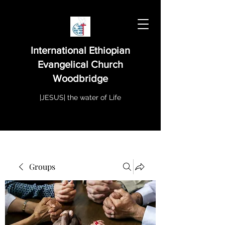
International Ethiopian
Evangelical Church
Woodbridge
|JESUS| the water of Life
Groups