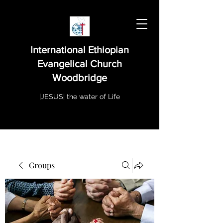
International Ethiopian
Evangelical Church
Woodbridge
|JESUS| the water of Life
Groups