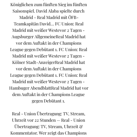
Königlichen zum fünften Sieg im fünften 
Saisonspiel. David Alaba spielte durch 
Madrid - Real Madrid mit ÖFB-
Teamkapitän David... FC Union: Real 
Madrid mit weißer Westevor 2 Tagen - 
Augsburger AllgemeineReal Madrid hat 
vor dem Auftakt in der Champions 
League gegen Debütant 1. FC Union: Real 
Madrid mit weißer Westevor 2 Tagen - 
Kölner Stadt-AnzeigerReal Madrid hat 
vor dem Auftakt in der Champions 
League gegen Debütant 1. FC Union: Real 
Madrid mit weißer Westevor 2 Tagen - 
Hambuger AbendblattReal Madrid hat vor 
dem Auftakt in der Champions League 
gegen Debütant 1. 

Real - Union Übertragung: TV, Stream, 
Uhrzeit vor 22 Stunden — Real - Union 
Übertragung: TV, Stream, Uhrzeit & 
Kommentator. Wer zeigt das Champions 