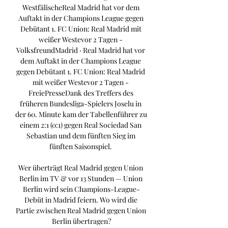
WestfälischeReal Madrid hat vor dem 
Auftakt in der Champions League gegen 
Debütant 1. FC Union: Real Madrid mit 
weißer Westevor 2 Tagen - 
VolksfreundMadrid · Real Madrid hat vor 
dem Auftakt in der Champions League 
gegen Debütant 1. FC Union: Real Madrid 
mit weißer Westevor 2 Tagen - 
FreiePresseDank des Treffers des 
früheren Bundesliga-Spielers Joselu in 
der 60. Minute kam der Tabellenführer zu 
einem 2:1 (0:1) gegen Real Sociedad San 
Sebastian und dem fünften Sieg im 
fünften Saisonspiel. 

Wer überträgt Real Madrid gegen Union 
Berlin im TV & vor 13 Stunden — Union 
Berlin wird sein Champions-League-
Debüt in Madrid feiern. Wo wird die 
Partie zwischen Real Madrid gegen Union 
Berlin übertragen?
