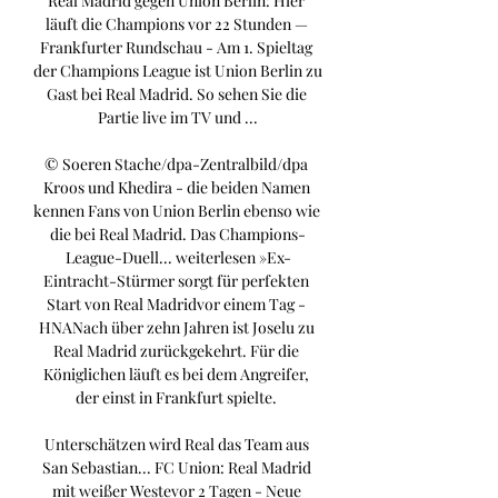
Real Madrid gegen Union Berlin: Hier 
läuft die Champions vor 22 Stunden — 
Frankfurter Rundschau - Am 1. Spieltag 
der Champions League ist Union Berlin zu 
Gast bei Real Madrid. So sehen Sie die 
Partie live im TV und ...

© Soeren Stache/dpa-Zentralbild/dpa 
Kroos und Khedira - die beiden Namen 
kennen Fans von Union Berlin ebenso wie 
die bei Real Madrid. Das Champions-
League-Duell... weiterlesen »Ex-
Eintracht-Stürmer sorgt für perfekten 
Start von Real Madridvor einem Tag - 
HNANach über zehn Jahren ist Joselu zu 
Real Madrid zurückgekehrt. Für die 
Königlichen läuft es bei dem Angreifer, 
der einst in Frankfurt spielte. 

Unterschätzen wird Real das Team aus 
San Sebastian... FC Union: Real Madrid 
mit weißer Westevor 2 Tagen - Neue 