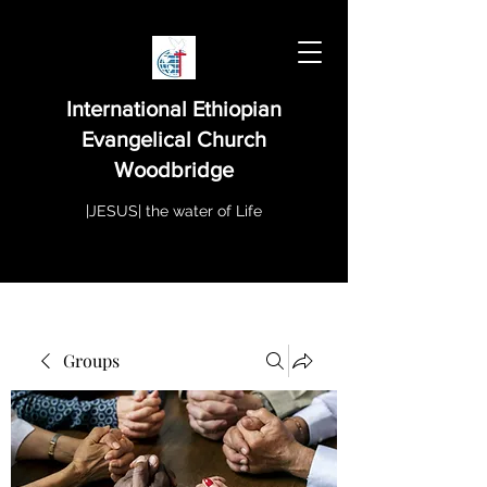
International Ethiopian
Evangelical Church
Woodbridge
|JESUS| the water of Life
Groups