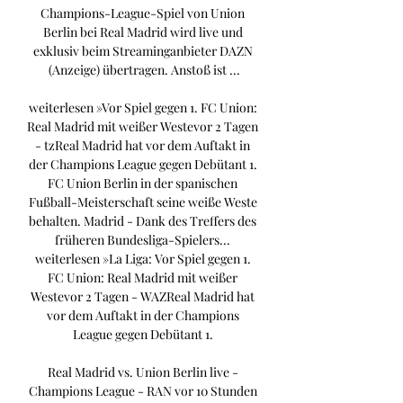
Champions-League-Spiel von Union 
Berlin bei Real Madrid wird live und 
exklusiv beim Streaminganbieter DAZN 
(Anzeige) übertragen. Anstoß ist ...

weiterlesen »Vor Spiel gegen 1. FC Union: 
Real Madrid mit weißer Westevor 2 Tagen 
- tzReal Madrid hat vor dem Auftakt in 
der Champions League gegen Debütant 1. 
FC Union Berlin in der spanischen 
Fußball-Meisterschaft seine weiße Weste 
behalten. Madrid - Dank des Treffers des 
früheren Bundesliga-Spielers... 
weiterlesen »La Liga: Vor Spiel gegen 1. 
FC Union: Real Madrid mit weißer 
Westevor 2 Tagen - WAZReal Madrid hat 
vor dem Auftakt in der Champions 
League gegen Debütant 1. 

Real Madrid vs. Union Berlin live - 
Champions League - RAN vor 10 Stunden 