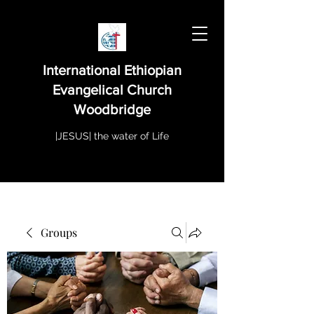
International Ethiopian
Evangelical Church
Woodbridge
|JESUS| the water of Life
Groups