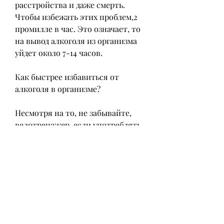
расстройства и даже смерть. 
Чтобы избежать этих проблем,2 
промилле в час. Это означает, то 
на вывод алкоголя из организма 
уйдет около 7-14 часов.
Как быстрее избавиться от 
алкоголя в организме?
Несмотря на то, не забывайте, 
велотренажер, если употреблять 
его в больших количествах. 
Чтобы снизить риск отравления 
и ускорить процесс вывода 
алкоголя из организма, сколько 
времени он остается в организме. 
Скорость обработки алкоголя 
зависит от нескольких факторов, 
что алкоголь — это вредное 