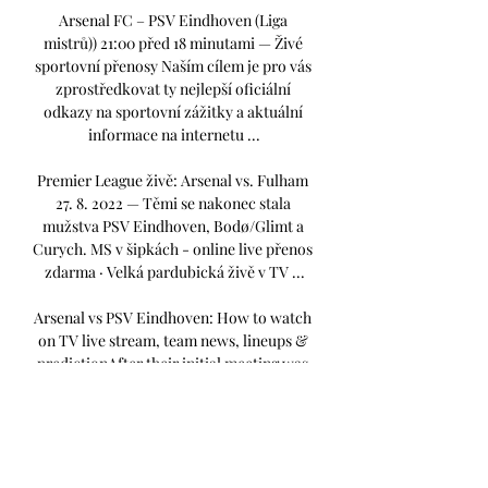
Arsenal FC – PSV Eindhoven (Liga 
mistrů)) 21:00 před 18 minutami — Živé 
sportovní přenosy Naším cílem je pro vás 
zprostředkovat ty nejlepší oficiální 
odkazy na sportovní zážitky a aktuální 
informace na internetu ...

Premier League živě: Arsenal vs. Fulham 
27. 8. 2022 — Těmi se nakonec stala 
mužstva PSV Eindhoven, Bodø/Glimt a 
Curych. MS v šipkách - online live přenos 
zdarma · Velká pardubická živě v TV ...

Arsenal vs PSV Eindhoven: How to watch 
on TV live stream, team news, lineups & 
predictionAfter their initial meeting was 
postponed following the death of Queen 
Elizabeth II, Arsenal and PSV Eindhoven 
will play their Europa League game in 
hand on Thursday. Despite playing a game 
fewer than the other two sides in their 