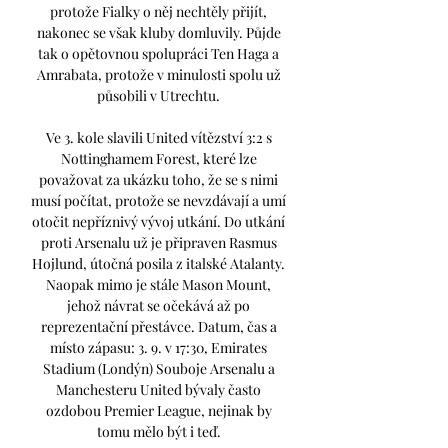
protože Fialky o něj nechtěly přijít, 
nakonec se však kluby domluvily. Půjde 
tak o opětovnou spolupráci Ten Haga a 
Amrabata, protože v minulosti spolu už 
působili v Utrechtu. 

Ve 3. kole slavili United vítězství 3:2 s 
Nottinghamem Forest, které lze 
považovat za ukázku toho, že se s nimi 
musí počítat, protože se nevzdávají a umí 
otočit nepříznivý vývoj utkání. Do utkání 
proti Arsenalu už je připraven Rasmus 
Hojlund, útočná posila z italské Atalanty. 
Naopak mimo je stále Mason Mount, 
jehož návrat se očekává až po 
reprezentační přestávce. Datum, čas a 
místo zápasu: 3. 9. v 17:30, Emirates 
Stadium (Londýn) Souboje Arsenalu a 
Manchesteru United bývaly často 
ozdobou Premier League, nejinak by 
tomu mělo být i teď. 
