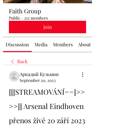
Faith Group
Public
·
212 members
Join
Discussion
Media
Members
About
Back
Аркадий Кузьмин
September 20, 2023
[[[STREAMOVÁNÍ==]>>
>>]] Arsenal Eindhoven 
přenos živě 20 září 2023