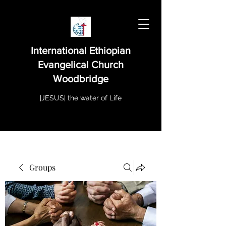
International Ethiopian
Evangelical Church
Woodbridge
|JESUS| the water of Life
Groups