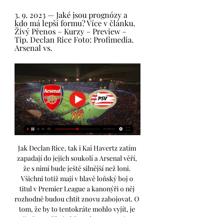
3. 9. 2023 — Jaké jsou prognózy a 
kdo má lepší formu? Více v článku. 
Živý Přenos – Kurzy – Preview – 
Tip. Declan Rice Foto: Profimedia. 
Arsenal vs.
Jak Declan Rice, tak i Kai Havertz zatím 
zapadají do jejich soukolí a Arsenal věří, 
že s nimi bude ještě silnější než loni. 
Všichni totiž mají v hlavě loňský boj o 
titul v Premier League a kanonýři o něj 
rozhodně budou chtít znovu zabojovat. O 
tom, že by to tentokráte mohlo vyjít, je 