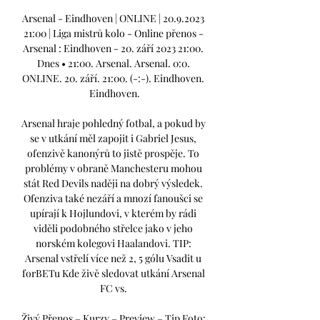
Arsenal - Eindhoven | ONLINE | 20.9.2023 
21:00 | Liga mistrů kolo - Online přenos - 
Arsenal : Eindhoven - 20. září 2023 21:00. 
Dnes • 21:00. Arsenal. Arsenal. 0:0. 
ONLINE. 20. září. 21:00. (-:-). Eindhoven. 
Eindhoven.

Arsenal hraje pohledný fotbal, a pokud by 
se v utkání měl zapojit i Gabriel Jesus, 
ofenzivě kanonýrů to jistě prospěje. To 
problémy v obraně Manchesteru mohou 
stát Red Devils naději na dobrý výsledek. 
Ofenziva také nezáří a mnozí fanoušci se 
upírají k Hojlundovi, v kterém by rádi 
viděli podobného střelce jako v jeho 
norském kolegovi Haalandovi. TIP: 
Arsenal vstřelí více než 2, 5 gólu Vsadit u 
forBETu Kde živě sledovat utkání Arsenal 
FC vs. 

Živý Přenos – Kurzy – Preview – Tip Foto: 