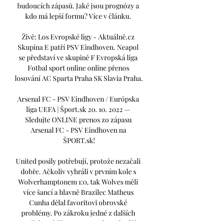
budoucích zápasů. Jaké jsou prognózy a 
kdo má lepší formu? Více v článku. 

Živě: Los Evropské ligy - Aktuálně.cz 
Skupina E patří PSV Eindhoven. Neapol 
se představí ve skupině F Evropská liga 
Fotbal sport online online přenos 
losování AC Sparta Praha SK Slavia Praha.

Arsenal FC - PSV Eindhoven / Európska 
liga UEFA | Šport.sk 20. 10. 2022 — 
Sledujte ONLINE prenos zo zápasu 
Arsenal FC - PSV Eindhoven na 
ŠPORT.sk!

United posily potřebují, protože nezačali 
dobře. Ačkoliv vyhráli v prvním kole s 
Wolverhamptonem 1:0, tak Wolves měli 
více šancí a hlavně Brazilec Matheus 
Cunha dělal favoritovi obrovské 
problémy. Po zákroku jedné z dalších 