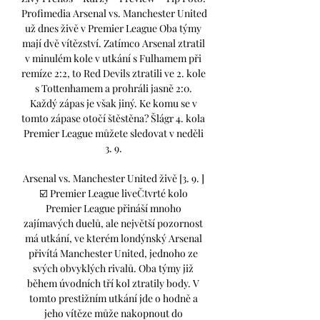
Profimedia Arsenal vs. Manchester United 
už dnes živě v Premier League Oba týmy 
mají dvě vítězství. Zatímco Arsenal ztratil 
v minulém kole v utkání s Fulhamem při 
remíze 2:2, to Red Devils ztratili ve 2. kole 
s Tottenhamem a prohráli jasně 2:0. 
Každý zápas je však jiný. Ke komu se v 
tomto zápase otočí štěstěna? Šlágr 4. kola 
Premier League můžete sledovat v neděli 
3. 9. 

Arsenal vs. Manchester United živě [3. 9. ] 
☑️ Premier League liveČtvrté kolo 
Premier League přináší mnoho 
zajímavých duelů, ale největší pozornost 
má utkání, ve kterém londýnský Arsenal 
přivítá Manchester United, jednoho ze 
svých obvyklých rivalů. Oba týmy již 
během úvodních tří kol ztratily body. V 
tomto prestižním utkání jde o hodně a 
jeho vítěze může nakopnout do 