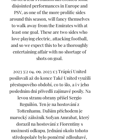
disjointed performances in Europe and 
PSV, as one of the more prolific sides 
around this season, will fancy themselves 
to walk away from the Emirates with at 
least one goal. These are two sides who 
love playing electric, attacking football, 
and so we expect this to be a thoroughly 
entertaining affair with no shortage of 
shots on goal. 

2023 3:2 04. 09. 2023 1:3 Trápící United 
posilovali až do konce Také United využili 
přestupového období, co to šlo, a i v jeho 
posledním dni přivedli zajímavé posily. Na 
levou stranu obrany přišel Sergio 
Reguilón. Ten je na hostování z 
Tottenhamu. Dalším příchodem je 
marocký záložník Sofyan Amrabat, který 
dorazil na hostování z Fiorentiny s 
možností odkupu. Jednání okolo tohoto 
středopolaře bylo poměrně zdlouhavé, 