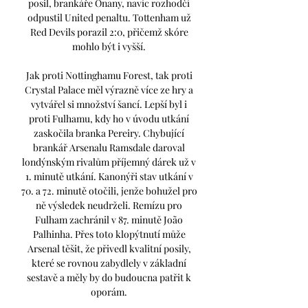
posil, brankáře Onany, navíc rozhodčí 
odpustil United penaltu. Tottenham už 
Red Devils porazil 2:0, přičemž skóre 
mohlo být i vyšší. 

Jak proti Nottinghamu Forest, tak proti 
Crystal Palace měl výrazně více ze hry a 
vytvářel si množství šancí. Lepší byl i 
proti Fulhamu, kdy ho v úvodu utkání 
zaskočila branka Pereiry. Chybující 
brankář Arsenalu Ramsdale daroval 
londýnským rivalům příjemný dárek už v 
1. minutě utkání. Kanonýři stav utkání v 
70. a 72. minutě otočili, jenže bohužel pro 
ně výsledek neudrželi. Remízu pro 
Fulham zachránil v 87. minutě João 
Palhinha. Přes toto klopýtnutí může 
Arsenal těšit, že přivedl kvalitní posily, 
které se rovnou zabydlely v základní 
sestavě a měly by do budoucna patřit k 
oporám. 
