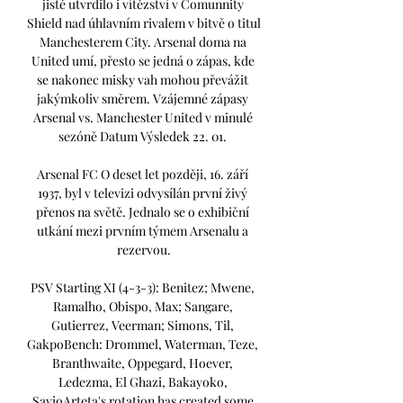
jistě utvrdilo i vítězství v Comunnity 
Shield nad úhlavním rivalem v bitvě o titul 
Manchesterem City. Arsenal doma na 
United umí, přesto se jedná o zápas, kde 
se nakonec misky vah mohou převážit 
jakýmkoliv směrem. Vzájemné zápasy 
Arsenal vs. Manchester United v minulé 
sezóně Datum Výsledek 22. 01. 

Arsenal FC O deset let později, 16. září 
1937, byl v televizi odvysílán první živý 
přenos na světě. Jednalo se o exhibiční 
utkání mezi prvním týmem Arsenalu a 
rezervou.

PSV Starting XI (4-3-3): Benitez; Mwene, 
Ramalho, Obispo, Max; Sangare, 
Gutierrez, Veerman; Simons, Til, 
GakpoBench: Drommel, Waterman, Teze, 
Branthwaite, Oppegard, Hoever, 
Ledezma, El Ghazi, Bakayoko, 
SavioArteta's rotation has created some 