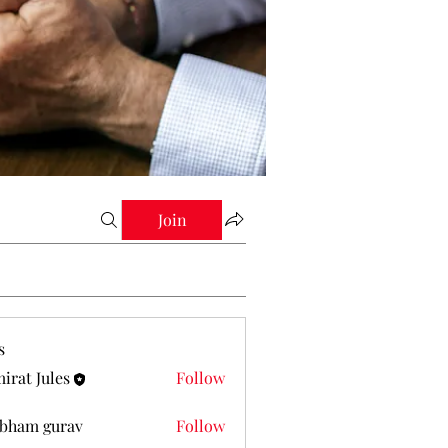
Join
s
irat Jules
Follow
Jules
bham gurav
Follow