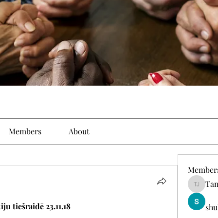
Members
About
Member
Tam
Tamirat 
ju tiešraidē 23.11.18
shu