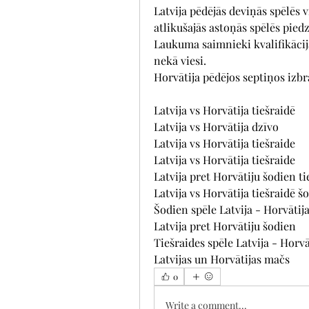
Latvija pēdējās deviņās spēlēs vi
atlikušajās astoņās spēlēs pied
Laukuma saimnieki kvalifikācijā l
nekā viesi.
Horvātija pēdējos septiņos izb
Latvija vs Horvātija tiešraidē
Latvija vs Horvātija dzīvo
Latvija vs Horvātija tiešraide
Latvija vs Horvātija tiešraide
Latvija pret Horvātiju šodien ti
Latvija vs Horvātija tiešraidē š
Šodien spēle Latvija - Horvātij
Latvija pret Horvātiju šodien
Tiešraides spēle Latvija - Horvā
Latvijas un Horvātijas mačs
0
Write a comment...