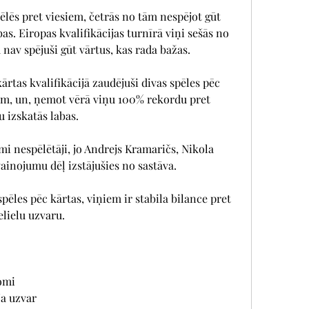
pēlēs pret viesiem, četrās no tām nespējot gūt 
bas. Eiropas kvalifikācijas turnīrā viņi sešās no 
av spējuši gūt vārtus, kas rada bažas.
rtas kvalifikācijā zaudējuši divas spēles pēc 
siem, un, ņemot vērā viņu 100% rekordu pret 
 izskatās labas.
mi nespēlētāji, jo Andrejs Kramaričs, Nikola 
vainojumu dēļ izstājušies no sastāva.
spēles pēc kārtas, viņiem ir stabila bilance pret 
elielu uzvaru.
domi
ja uzvar