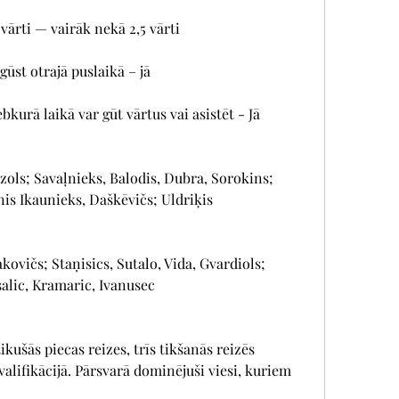
vārti — vairāk nekā 2,5 vārti
gūst otrajā puslaikā – jā
kurā laikā var gūt vārtus vai asistēt - Jā
zols; Savaļnieks, Balodis, Dubra, Sorokins; 
nis Ikaunieks, Daškēvičs; Uldriķis
kovičs; Staņisics, Sutalo, Vida, Gvardiols; 
alic, Kramaric, Ivanusec
ušās piecas reizes, trīs tikšanās reizēs 
lifikācijā. Pārsvarā dominējuši viesi, kuriem 