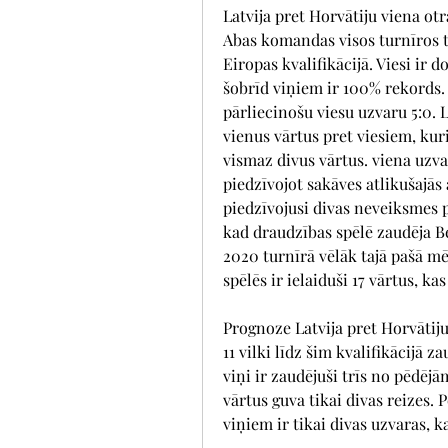
Latvija pret Horvātiju viena ot
Abas komandas visos turnīros tik
Eiropas kvalifikācijā. Viesi ir
šobrīd viņiem ir 100% rekords.
pārliecinošu viesu uzvaru 5:0. 
vienus vārtus pret viesiem, kur
vismaz divus vārtus. viena uzvar
piedzīvojot sakāves atlikušajās 
piedzīvojusi divas neveiksmes pē
kad draudzības spēlē zaudēja Be
2020 turnīrā vēlāk tajā pašā mē
spēlēs ir ielaiduši 17 vārtus, kas
Prognoze Latvija pret Horvātij
11 vilki līdz šim kvalifikācijā 
viņi ir zaudējuši trīs no pēdējā
vārtus guva tikai divas reizes. P
viņiem ir tikai divas uzvaras, k