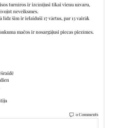
sos turnīros ir izcīnījusi tikai vienu uzvaru, 
zīvojot neveiksmes.
īdz šim ir ielaiduši 17 vārtus, par 13 vairāk 
raukuma mačos ir nosargājusi piecas piezīmes.
ešraidē
odien
a
tija
0 Comments