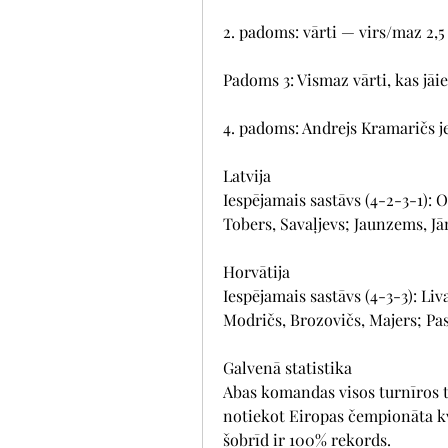
2. padoms: vārti — virs/maz 2,5 
Padoms 3: Vismaz vārti, kas jāie
4. padoms: Andrejs Kramaričs jeb
Latvija
Iespējamais sastāvs (4-2-3-1): O
Tobers, Savaļjevs; Jaunzems, Jā
Horvātija
Iespējamais sastāvs (4-3-3): Liva
Modričs, Brozovičs, Majers; Pas
Galvenā statistika
Abas komandas visos turnīros tik
notiekot Eiropas čempionāta kva
šobrīd ir 100% rekords.