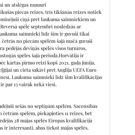
rai un atslēgas numuri
ušās piecas reizes, trīs tikšanās reizes notiek 
 dominējuši cīņā pret laukuma saimniekiem un 
 Reversā spēle septembrī noslēdzās ar 
Laukuma saimnieki līdz šim ir guvuši tikai 
i četrās no piecām spēlēm šajā mačā guvuši 
a pēdējās deviņās spēlēs visos turnīros, 
astoņās spēlēs šajā periodā.Horvātija ir 
c kārtas pirmo reizi kopš 2021. gada jūnija, 
ļģijai un cieta sakāvi pret Anglija UEFA Euro 
nesī. Laukuma saimnieki līdz šim kvalifikācijas 
 ir par 13 vairāk nekā viesi.
u
zaudējuši sešās no septiņām spēlēm. Sacensībās 
m četrām spēlēm, piekāpjoties 11 reizes, bet 
ēdējās 28 mājas spēlēs Eiropas kvalifikācijā 
as ir interesanti, abas tiekot mājas spēlēs.