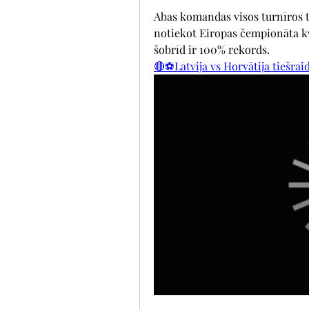
Abas komandas visos turnīros tik
notiekot Eiropas čempionāta kva
šobrīd ir 100% rekords.
🔴⚽Latvija vs Horvātija tiešrai