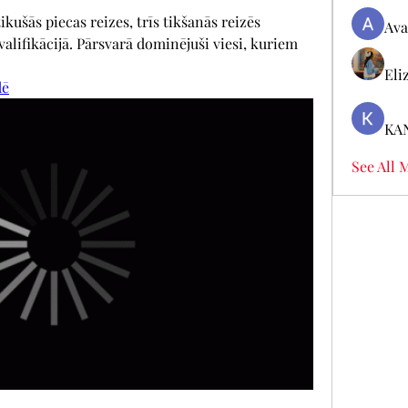
ušās piecas reizes, trīs tikšanās reizēs 
Ava
lifikācijā. Pārsvarā dominējuši viesi, kuriem 
Eli
dē
KA
See All 