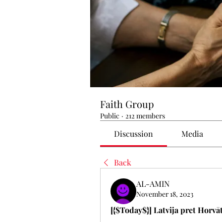
Faith Group
Public
·
212 members
Discussion
Media
Back
AL-AMIN
November 18, 2023
[{$Today$}] Latvija pret Horvāti