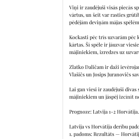
Viņi ir zaudējuši visās piecās s
vārtus, un šeit var rasties grūtī
pēdējām deviņām mājas spēlēm n
Kockasti pēc trīs uzvarām pēc kā
kārtas. Šī spēle ir jāuzvar vie
mājiniekiem, izredzes uz uzvaru
Zlatko Daličam ir daži ievēroja
Vlašičs un Josips Juranovičs sa
Lai gan viesi ir zaudējuši divas 
mājiniekiem un jāspēj izcīnīt n
Prognoze: Latvija 1-2 Horvātija.
Latvija vs Horvātija derību pa
1. padoms: Rezultāts — Horvāti