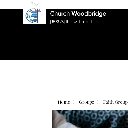
International Ethiopian Evan
Church Woodbridge
|JESUS| the water of Life
Home
Groups
Faith Group