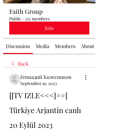
Faith Group
Public
·
212 members
Join
Discussion
Media
Members
About
Back
Геннадий Колесников
September 19, 2023
[[TV IZLE<<<]##] 
Türkiye Arjantin canlı 
20 Eylül 2023