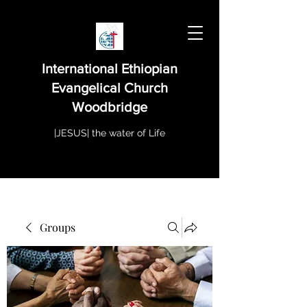
International Ethiopian
Evangelical Church
Woodbridge
|JESUS| the water of Life
Groups