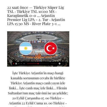
22 saat önce — Türkiye Süper Lig 
TSL · Türkiye TSL 10:00 MS · 
Karagümrük 0-0 ... Arjantin 
Premier Lig LPA - 2. Tur · Arjantin 
LPA 15:30 MS · River Plate 3-1 ...
İşte Türkiye Arjantin'in maçı hangi kanalda sorusunun cevabı ile birlikte Türkiye Arjantin maçı canlı yayın izle linki... İşte canlı maç izle linki... Filenin Sultanları’nın maç takvimi ise şu şekilde; 20 Eylül Çarşamba 07. 00 Türkiye - Arjantin 22 Eylül Cuma 10. 00 Türkiye - Brezilya 23 Eylül Cumartesi 13. 30 Türkiye - Japonya 24 Eylül Pazar 10. 

CANLI MAÇ İZLE! Türkiye Arjantin Voleybol Kadınlar Olimpiyat Elemeleri maçı canlı izleYayınlanma: 19. 09. 2023- 22:00 Son Güncelleme 19. 2023 - 22:00 Türkiye Arjantin maçı için nefesler tutulmuş durumda. Voleybol Kadınlar Olimpiyat Elemeleri maçında iki takım karşı karşıya geliyor. Taraftarlar tarafından Türkiye Arjantin maçı ne zaman, saat kaçta ve hangi kanalda canlı yayınlanıyor sorularının cevapları merak ediliyor. 

FBnin golü ofsayt ve Beşiktaşın penaltısı verilmedi. zeynep2018-02-25 14:32:01big hit:müzik olimpiyat değildir EXO-L:müzik sosyal medya ödülü değildir. NIFGLJFNGFNGFŞH KİNG EXO abdurrehim uygur2018-02-17 09:35:22balık baştan kokar diye bi tabir vardır bizde tff nin başındaki insanın kalitesi futbolumuzun nişanıdır herkesin yaptığı yanına kaldıkça böyle rezil hakemleri daha çok izleriz dadd2018-02-12 19:15:34türk yokk havin2018-02-09 15:57:17exo da gelicek katılıcak pyongchanga 24 yada 26 şubataaaaaaaaa exo exo exo exo ilhan 2018-02-03 21:55:49aykut kocamanla olmaz ben bile bu takımı iyi oynatırım koca fenerbahçe in düştüğü hale bak gücün var kuvetin var bir temizlik şart baştan başkandan başlayarak kaleci birkaç futbolcu bu takımı yılmaz vural olsaydı takım şuan 9 puan öndeydi hitler adolf 2017-12-23 22:23:46heil hitler heil hitler yasasin hitler, EFEM. 

Endonezya - Arjantin CANLI İZLE (19. 06. 2023 Hazırlık Maçı)Hazırlık maçında Endonezya ile Nikaragua karşı karşıya geliyor. Karşılaşmayı CANLI takip edebilirsiniz. Ülkeler hazırlık maçları ile milli takım maçlarına hazırlıklarını sürdürüyor. Hazırlık maçında Endonezya ile Nikaragua karşı karşıya geliyor. Bugünkü maçlardan biri de Endonezya ile Nikaragua arasındaki mücadele olacak. 19 Haziran 2023 Pazartesi günü ve saat TSİ 15:30 olarak açıklandı. Eğer Türkiye dışındaysanız, bulunduğunuz ülkenin yerel saatine göre maç saatini araştırınız. 

Kıvırmayı bile beceremiyorsun. Bu proğramını izlersen vücut dilinde sende utanırsın umarım. Ya gördüğünü yorumlamak bu kadar zor mu? SÜLEYMAN BİNİCİ2019-09-24 03:19:40Bence varda bulunan hakemlerin yanında takımların en az 1 er yetkilisi olmalı ve VALEYBOLDAKİ gibi her devrede belirli itiraz hakkı verilmeli doğru itirazlarda hakkı devam etmeli haksız itirazlarında itiraz hakkı eksilmeli HARUN2019-09-10 15:34:2830 SANİYELİK REKLAMMI OLUR İNTERNETTE BEKLEMEKTEN Bİ SİNİR OLUYUR İNSAN ATLAMASIDA YOK ÖZELLİKLE TRT CANSIKICI ilhami özelci2019-09-04 22:06:33sayın dizdar uğraşma levent özçelik te seni anlayacak ne zeka ne bilgi sahibi. 

ahmet2021-07-24 15:14:22gereksiz yorum yapanlara selam KIVANÇ2021-06-11 16:08:21RE RE RE RA RA RA GALATASARAY GALATASARAY CİM BOM BOM! SAMSUNSPOR SEVDASI2021-05-18 19:04:08ÖLÜMÜNE KADAR SAMSUNSPOR #PESETMEYİBİLMEYİZ Tamer YİĞİT2021-05-18 15:25:20Aziz Başkan aday olabilirmi.? ethem gün tamuman2021-04-08 21:19:33fenerbahçe hemen şampiyon havasına girdi SERGİO2020-11-07 21:17:54aynen katılıyorum #kayıp Kayıp 2020-10-07 21:43:46Trt sporun kendi yayınına giremeyip buraya gelmek ahmet parlak2020-07-05 22:25:03muhteşem bir sunuşun var be trt spor muhabirleri Ali Kemal2020-02-01 22:25:18FB en ideal kadrosu bu kadro, yorulanın yerine alabileceğin ve aynı performansı gösterebilecek oyuncusu yok, ara transferde yeri göğü inleten FB aldığı oyuncuya lisans çıkarmasına rağmen neden oynatmadı, ayrıca FB nin lig in başından beri en büyük handikapı Defans yerleşiminde olduğu gün gibi ortadayken hala Sn Ersun YANAL ın çözüm üretememeside başka bir handikap, ben olsam Falette ile başlar Ozan I sağbek, İsla yı sol bek başlatır Jailson Gustavo ikilisi ile çıkardım orhan kara2019-12-22 01:18:45Bünyamin Gezer, yaptığın yorumlar tam anlamıyla hakemliğini yansıtıyor. 

Peki Endonezya - Arjantin hangi kanalda canlı izlenecek? Sporseverler ve futbol seyircisi Endonezya ile Nikaragua arasında oynanacak bu maçı şifreli ve şifresiz yayınlayacak kanalları araştırıyor. Endonezya Nikaragua maç yayın bilgilerini sizler için hazırladık. Maçı canlı izlemek isteyen futbolseverler, bu zorlu karşılaşmanın hangi kanaldan şifresiz yayınla izlenebileceğini merak ediyor. Sporseverler, Endonezya ile Nikaragua arasında oynanacak karşılaşmayı yayınlayacak TV kanallarını ve şifresiz yayın sitelerini araştırıyor. Endonezya Arjantinnı canlı izlemek isteyen sporseverler internet üzerinden şu aramaları yapıyor: Endonezya Arjantin izle, Endonezya Arjantin canlı izle, Endonezya Nikaragua canlı izle, Endonezya Arjantin izle, Endonezya Nikaragua canlı yayın, Endonezya Nikaragua canlı periscope, Endonezya Nikaragua kaçak izle, Endonezya Arjantinnı canlı yayın, Endonezya Arjantinnı şifresiz izle. 

Yazıklar olsun türkiyede futbolu yönetenlere.. BÜYÜKSÜN BEŞİKTAŞIM osman 2018-04-24 16:10:23erhan seven nasil bir goz varmis sende bee.. harun2018-04-23 02:05:07ilk maç 2. 2 siz osanız böyle avantajlı bir durumdayken ve rakip 10 kişi iken böyle birşey yaparmısınız bence oradaki şahıslar beşiktaşlı taraftarlardı bunu kasıtlı yaptılar çünkü başka türlü beşiktaş tur atlayamazdı yusuf ATALAY2018-04-20 14:49:35Volkan kılıç sen nasıl yorumcusun futbol bilgin ne senin seni tv kanallarında görmek istemiyorum. 

TÜRKİYE ARJANTİN MAÇI CANLI İZLE 11 saat önce — TÜRKİYE - ARJANTİN VOLEYBOL MAÇI NE ZAMAN, SAAT KAÇTA, HANGİ KANALDA? Türkiye - Arjantin 20 Eylül Çarşamba günü saat 07:00'de oynanacak.

Mekanın cennet olsun mustafa karaağaç2017-11-06 10:44:28fenerbahçenin aykutu getirmesi başta yanlış adam valbuenayı her maç iyi giden maçta 68 de oyundan alıp hata yapıyor oyunuda okuyamıyor birde forvette gelme ayıp 1 atıp yaslanan bir takım yöneticiler körmü kardeşim yazıklar olsun yucel 2017-11-01 14:05:07admin bein sports haber kanalını nezaman ekleyeceksiniz sitenize. m süreyya soysal2017-10-30 21:45:32sn. 

İtalya 2 golde kalıyor, Brezilya 3 oldu falan vs vs. Oysaki turnuva kuralı kendi aralarındaki maçlara değil tüm maçlara bakmak şeklinde. Daha da ileri gidip, ekrana gelen puan sıralamasına da tabiiii bu sıralama böyle olmayacak dedi. Koskoca TRTye bu kadar bilgisiz, yaptığı işe alakasız ve maçı izleyenlere devamlı yanlış bilgi veren bir spikeri yakıştıramadım doğrusu. Biraz saygı lütfen. İSTİKLAL MARŞI2019-06-14 18:46:10İSTİKLAL MARŞI eshap2019-06-13 14:26:03transfer günlüğü alp hocam ve veli abi çok güzel yapıyorlar aykut camcı2019-05-12 01:00:06Teknik analiz programındaki amca herhalde dalga geçiyor olmalı el ile mudahaleye "reflekstir o" demek nasıl bir futbol bilgisi oluyor acaba ahmet2019-03-30 11:52:34ismail hocamı dinlemek çok keyifliydi teşekkür ediyorum hepinize ilerde fenerbahçenin başında tekrardan görmek isteriz iyi yayınlar mehmet gürbüz2019-03-21 14:16:13Biz Axa'yız Bir Başkayız MKY2019-03-13 08:18:19Bein Sports Haber daha iyi BAKİ 2019-02-26 02:54:44BJK NİN BİRİNCİ GOLÜNDEN ÖNCE FAUL VARMI SİZCE HAYIRLI GECELER elif sarıpınar2019-02-25 19:32:51öncelikle iyi akşamlar dilerim umarım bjk yener Zafer ÜNALDI2019-01-24 20:45:35İyi yayınlar dilerim Denizliden saygılarımı sunarım Denizlispor Adana Demir maçı nasıl degerlendiriyosunuz? Denizlispor'un şampiyonluk yüzdesi sizce kaç iyi akşamlar:) musa2019-01-21 22:46:26fenerbahce demek turk sporunun dınamıgıdır ancak bılınclı sekılde fener dusmsnlıgı yaratılmaktadır buda turk sporuna kar degıl zarar vermektedır cokta sevınmeyın fenerın forması 45 puan eder C. 

Fransa arjantin canlı 2 gün önce — Kuveyt türk umre. Fransa - Arjantin maçını canlı izlemek isteyen futbolseverler TRT 1 'den bu maçı izleyebilirler. Canlı maç yayını, canlı ...

00 Türkiye - Belçika TÜRKİYE ARJANTİN MAÇI Türkiye Arjantin mücadelesi saat 07. 00'de TRT Spor platformundan canlı olarak futbolseverlerle buluşuyor. Türkiye Arjantin maçını canlı seyretmek için aşağıdaki linke tıklayabilirsiniz... TÜRKİYE ARJANTİN MAÇI CANLI İZLE NOT: S Sport, Bein Sports gibi çeşitli platformlar üzerinden yayınlanan spor müsabakalarını izleyebilmek için bu yayıncı kuruluşlara üye olmanız gerekebilmektedir. 

Türkiye - Arjantin voleybol maçı hangi kanalda, ne zaman, 18 saat önce — Son Dakika Voleybol Haberleri - 2024 Paris Olimpiyat Oyunları kapsamında A Milli Kadın Voleybol Takımı B Grubu dördüncü maçında Arjantin ...

fb. hükmem malup olur diyorsun seni kim konuşturuyor çıkıp orda sallıyorsun. Algı operasyonunamı katılıyorsun adam ol yorumcuysan adam gibi konuş ibrahim2018-04-20 00:43:57ben bir beşiktalı olarak yazıyorum ne zaman fener vs bjk maçı olsa fenerliler hep böyle olaylar yapıyor 10 kişiyiz ama fenerliler beşiktaşlıları çekemiyor adam desek ama adamlık kelimesi bile onlardan uzun... aziz2018-04-19 23:41:57buşenol güneş tırapzonda yapamadiyini beşiktaşta yapmaya çalişiyor yardimcisinin seyirciyi kışkirtiyıni görmeyormu veya yardimci antürörüne seyirciyi kışkıtma talimatimi verdi biz fb liler beşiktaşlilar kardeş takimdik ama şenol güneş beşiktaşin hocasi olali bu olaylar başladi pirap okan2018-04-19 23:28:16bi yerden başlamak lazımmış. 

sezon kampından beri takomın başında am bir tane organize atak yok ya hiç bir maçta İSTİKLAL MARŞI2019-07-29 18:38:44İSTİKLAL MARŞI İSTİKLAL MARŞI2019-07-23 03:47:27İSTİKLAL MARŞI CENGİZ2019-07-18 22:10:08ferudun niğdelioğlu şerefin kaç paralık satılık. FERID2019-07-18 19:40:05iyi necmettin2019-07-08 15:54:29Cem Dizdar doğru söylüyorsun; Bu topçulara bu paralar verilmez. Hatta aptalca bir topun peşinden 20 kişiyle koşmak da neyin nesi! Kapatın kulüpleri gitsin... 

ADANA2017-12-19 11:32:42DÜN DİRAR SAÇ BAŞ YOLDURDU adnan2017-12-02 21:33:06mustafa denizliden basak yorumcu kalmadı bu nedir yaa mehmet özdemir2017-11-20 13:55:50yurtdışından futbolcu çağırmak yerini içerideki futbolcuları bir arada oynatarak daha başarlı olur Milli takımımız. yutdışıdakilerle uyum promlemi yaşıyor yurt içindeki futbolcular. yurtdışından ithal futbolculara trilyon harcanırken kendi ö