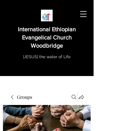
International Ethiopian
Evangelical Church
Woodbridge
|JESUS| the water of Life
Groups