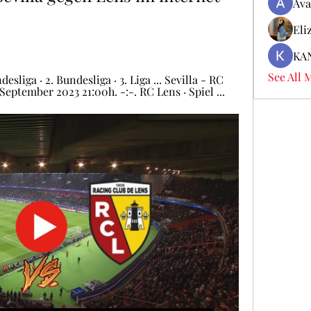
Ava
Eli
KA
See All 
sliga · 2. Bundesliga · 3. Liga ... Sevilla - RC 
September 2023 21:00h. -:-. RC Lens · Spiel ...