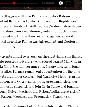
FC Sevilla Ergebnisse, H2H Statistiken Verfolge RC Lens gegen FC Sevilla, Ergebnisse, H2H Statistiken, die letzten Resultate, News und mehr Informationen auf Flashscore.

UEFA Champions League - RC Lens (20.09.2023) vor 4 Stunden — Sie können Ihr Recht auf Einwilligung oder Widerspruch gegen ein Internet-Geräts. Wenn Sie diese Cookies nicht zulassen, werden Sie ...

Preview: Sevilla vs. Lens - prediction, team news, lineupsSports Mole previews Wednesday's Champions League clash between Sevilla and Lens, including predictions, team news and possible lineups. Taking a welcome break from miserable domestic campaigns, La Liga strugglers Sevilla host a declining Lens side in Group B of the Champions League on Wednesday night. Los Palanganas added Europa League title number seven to their cabinet to return to the continent's premier tournament last term, while Les Sang et Or collected the silver medal in Ligue 1, and the two sides will also face Arsenal and PSV Eindhoven for a knockout berth. Match preview © Reuters No matter how dire Sevilla's season got in La Liga during the 2022-23 campaign, the hosts' penchant for Europa League stardom remained well and truly alive, as Jose Luis Mendilibar steered Los Palanganas to a record-extending seventh triumph in the tournament via a penalty-shootout win over Roma in a heated final. 

▶️ Sevilla vs Lens - Live stream, Prognose & Vorhersage Sevilla vs Lens Online-Streaming und Prognosen und Direkter vergleich · Alle Live-Übertragungen · Sevilla vs Lens Tipps für Wetten · Formular · H2H · Spiel- ...

Sevilla FC - RC Lens | Gruppe B 2023/2024 03.09.2023 — Begegnungen: 0 ; Siege Sevilla FC: 0 ; Siege RC Lens: 0 ; Torverhältnis: 0 : 0 ...

While Mendilibar's side have flattered to deceive on the domestic front too, morale will be higher in the hosts' camp thanks to their belated opening victory, and the Europa League winners' greater continental nous should also help them on their way to a narrow win in Group B. For data analysis of the most likely results, scorelines and more for this match please click here. Top tip Our expert tipster partners at Sporita. 

FC Sevilla gegen RC Lens Live Stream und H2H StatistikenSpiel-Informationen Wer: FC Sevilla vs RC Lens Wettbewerb: UEFA Champions League Wann: 2023-09-20 Anstoßzeit: 22:00 Veranstaltungsort: Ramon Sanchez Pizjuan Spiel-Übersicht Am 2023-09-20 kommt die letzte Runde des UEFA Champions League ins Ramon Sanchez Pizjuan, wo das FC Sevilla gegen das RC Lens antritt, was eine spannende Begegnung verspricht. 

Sevilla - Lens: Champions League im Live-Ticker WettbewerbChampions League Gruppe B ; Runde1. Runde ; Anstoß20.09.2023, 21:00 ; StadionRamón Sánchez-Pizjuán ; SchiedsrichterTobias Stieler.

Sevilla-Lens | Infos zum Spiel Sevilla vs Lens UEFA Champions League Gruppenphase 2023/24. Updates Internet-Gerät eindeutig identifiziert basiert. Wenn Sie diese Cookies nicht zulassen ...

FC Sevilla vs RC Lens ÉLŐ 20. 9. 2023 | Fussball Kövesd a(z) FC Sevilla vs RC Lens 20. 9. 2023 meccset élőben -, egymás elleni statisztikák, legfrissebb eredmények és további információk az Eredmenyek ...

€ (FC Sevilla) in etwa gleich viel wert sind? Daher rangiert man im Moment auf dem letzten Platz des französischen Oberhauses! Mit 11 Gegentoren hat kein anderes Team mehr Treffer kassiert, während die eigene Offensive mit nur 4 Toren die zweitschlechteste ist. Obwohl sich beide Teams in der aktuellen Saison noch nicht mit Ruhm bekleckert haben, ist Sevilla in meinen Augen berechtigterweise Favorit. 

Fussball: FC Sevilla vs RC Lens, Statistiken und Ergebnisse ... Internet-Geräts. Wenn Sie diese Cookies nicht zulassen, werden Sie weniger gezielte Werbung erleben. Informationen auf einem Gerät speichern und/oder ...

Lens are not complete novices in Europe, but their only two previous Champions League appearances in 1998-99 and 2002-03 ended in the group stage, and an overnight solution to their offensive and defensive concerns must be sought by Haise lest he oversee another chastening loss in his side's first-ever competitive showdown with Sevilla. Sevilla form (all competitions): Lens form (all competitions): Advert - content below: Team News The second coming of Ramos was timely for Sevilla, who have another two centre-backs in Marcao and Tanguy Nianzou out with hamstring and quadriceps injuries respectively, while left-back Marcos Acuna joins the former on the hamstring issues list. Goalkeeper Alfonso Pastor is also on the long road back from knee surgery, allowing Marko Dmitrovic to continue as the last line of defence, while Ramos should be fine to go again unless his 37-year-old legs are in need of a rest, but former Manchester United winger Adnan Januzaj has been left out of the hosts' CL squad following speculation over a summer exit. 

FC Sevilla gegen RC Lens Ergebnisse, H2H Statistiken Verfolge FC Sevilla gegen RC Lens, Ergebnisse, H2H Statistiken, die letzten Resultate, News und mehr Informationen auf Flashscore.

Letzterer konnte in Spanien auch aufgrund von Verletzungen nie an seine erfolgreiche Zeit beim FC Porto anknüpfen. Unsere Top-News & Top-Tipps In Anbetracht der eigenen Ambitionen ist der bisherige Saisonverlauf allerdings eine herbe Enttäuschung. Die UEFA-Super-Cup-Niederlage im Elfmeterschießen gegen Manchester City ließ sich noch als erwartungsgemäß und respektabel abbuchen. Dass man aber gleich die ersten drei Ligaspiele verlor – und das gegen nominell unterlegene Mannschaften aus Valencia (1:2), Alavés (3:4) und Girona (1:2) –, dürfte bei der Sevilla-Anhängerschaft die Alarmglocken schrillen lassen. 

Sevilla vs. Lens Tipp, Prognose & Quoten 20.09.2023 vor 5 Stunden — Die Sevilla vs. Lens Prognose der Buchmacher sieht die Hausherren in der Favoritenrolle. Allerdings vereint beide ein eher durchwachsener Start ...

The celebrated Franck Haise has taken just three years to lead Lens from a Ligue 2 team to a Champions League-competing crop, as Les Sang et Or came to within one point of title glory in the 2022-23 Ligue 1 season, only to end up bo