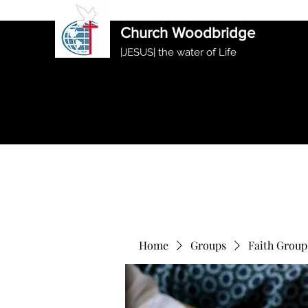
International Ethiopian Evan
Church Woodbridge
|JESUS| the water of Life
Home
Groups
Faith Group