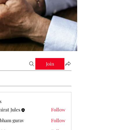
Join
s
irat Jules
Follow
Jules
bham gurav
Follow