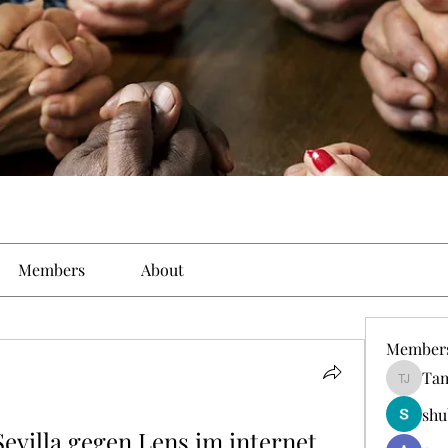
Members
About
Member
Tam
Tamirat 
shu
evilla gegen Lens im internet 