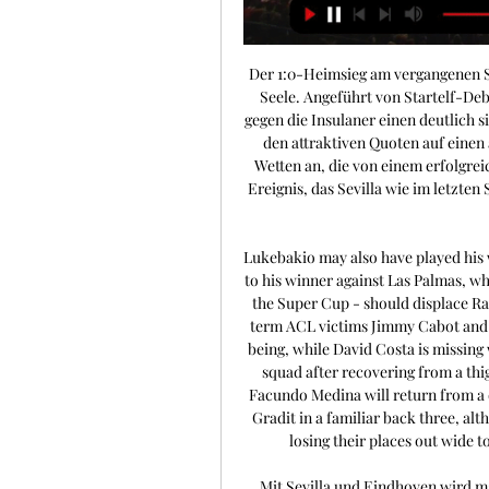
Der 1:0-Heimsieg am vergangenen Spieltag gegen UD Las Palmas war daher Balsam für die Seele. Angeführt von Startelf-Debütant Ramos machte die Defensive der „Rojiblancos“ gegen die Insulaner einen deutlich sichereren Eindruck. Wettfreunde Quotenanalyse Neben den attraktiven Quoten auf einen andalusischen Favoritensieg bieten sich auch andere Wetten an, die von einem erfolgreichen Abend für die Hausherren ausgehen. So wird das Ereignis, das Sevilla wie im letzten Spiel gegen Las Palmas zu Null gewinnt, mit Quoten um 3. 

Lukebakio may also have played his way into a start over Suso on the right-hand side thanks to his winner against Las Palmas, while Youssef En-Nesyri - who scored against Man City in the Super Cup - should displace Rafa Mir in the number nine role. Meanwhile, Lens' long-term ACL victims Jimmy Cabot and Wuilker Farinez remain out of contention for the time being, while David Costa is missing with a shoulder concern, but Nampalys Mendy is in the squad after recovering from a thigh concern. On a brighter note, Argentinian defender Facundo Medina will return from a domestic suspension to join Kevin Danso and Jonathan Gradit in a familiar back three, although Deiver Machado and Ruben Aguilar are at risk of losing their places out wide to Faitout Maouassa and Przemyslaw Frankowski. 

Mit Sevilla und Eindhoven wird man sich in Gruppe B aller Voraussicht nach um Platz 2 hinter Arsenal London streiten. Jetzt bei Bet3000: Bis zu 100 Euro Bonus Anbieter: Bet3000 | 18+ | AGB beachten Umbruch und Krise bei den Nordfranzosen Im Sommer mussten „Les Sang et Or“ (Blut und Gold) mit Stürmer Loïs Openda und Mittelfeldspieler Seko Fofana zwei der absoluten Leistungsträger der Vorsaison ziehen lassen. Während sich Openda im Gegenzug einer Ablöse von 38, 5 Millionen € RasenBallsport Leipzig anschloss, ging Fofana für eine Ablöse von 25 Millionen € nach Saudi-Arabien. Die üppigen Einnahmen wurden fast vollständig reinvestiert. Mit Andy Diouf (20) kam für 14 Millionen € etwa ein talentierter Achter vom FC Basel, der die Fofana-Nachfolge antreten soll. 

Mehr Spaß mit Freebets! Im Gegensatz zu Lens musste man im Sommer keinen größeren Umbruch gestalten. Dazu ist die Mannschaft von Trainer José Luis Mendilibar deutlich erfahrener in internationalen Pokalspielen. Während der Lens-Kader in diesen nur auf 15. 651 Minuten Einsatzzeit zurückblicken kann, sind es bei den Sevilla-Spielern satte 101. 838 Minuten! Während Sevilla am vergangenen Wochenende erstmals die Null halten konnte, ist Lens dieses Kunststück bislang noch nicht gelungen. Zu allem Überfluss lahmt die eigene Offensive und man blieb die letzten 180 Minuten ohne eigenes Tor. Die Ergebnisse der letzten Spiele: Mein Tipp: Alles in allem ist die Krise der Franzosen als deutlich schwerwiegender zu bewerten als die der Andalusier. 

Fußball-Fans, die dieses spannende Spiel nicht verpassen wollen, müssen zur 22:00 auf SKY Sport 256 HD schauen, um die Action live auf ihrem Fernseher, Computer oder Mobilgerät zu verfolgen. TV-Kanäle - Wo kann ich FC Sevilla - RC Lens sehen? Unten finden Sie heraus, wo Sie FC Sevilla live online sehen können. ProTipster stellt Daten zur Verfügung, auf welchem Kanal Sie das Spiel im Fernsehen sehen können. (Fußball) Fans können das Spiel zwischen FC Sevilla und RC Lens live um (22:00) auf SKY Sport 256 HD oder online im Internet verfolgen. Ein kostenloser Live-Stream wird auf bet365 nur für registrierte Kunden verfügbar sein. Unten finden Sie den Sendeplan für FC Sevilla vs RC Lens. TV Übertragung: SKY Sport 256 HD Livestream Online: Bet365 Wann? 2023-09-20, 22:00 FC Sevilla - RC Lens - kostenlose Live Streams Um auf das bet365-Live-Streaming zuzugreifen und Ihre Lieblingssportereignisse zu sehen, müssen Sie ein aktives bet365-Konto haben. 

Direkter Vergleich | RC Lens - Sevilla FC 01.09.2023 — Direkter Vergleich ; Begegnungen: 0 ; Siege RC Lens: 0 ; Siege Sevilla FC: 0 ; Torverhältnis: 0 : 0 ...

RC Lens gegen 