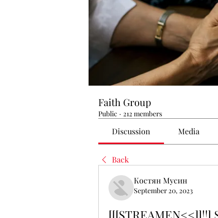
Faith Group
Public
·
212 members
Discussion
Media
Back
Костян Мусин
September 20, 2023
[[[STREAMEN<<]]!!] S