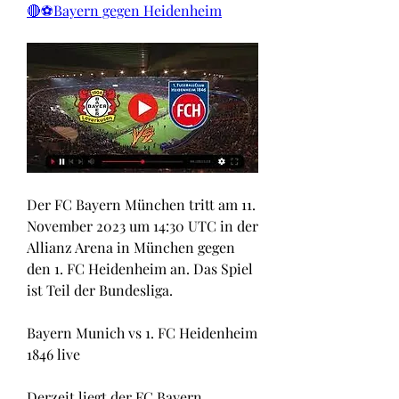
🔴⚽Bayern gegen Heidenheim
Der FC Bayern München tritt am 11. 
November 2023 um 14:30 UTC in der 
Allianz Arena in München gegen 
den 1. FC Heidenheim an. Das Spiel 
ist Teil der Bundesliga.
Bayern Munich vs 1. FC Heidenheim 
1846 live
Derzeit liegt der FC Bayern 