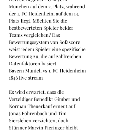
München auf dem 2. Platz, während 
der 1. FC Heidenheim auf dem 13. 
Platz liegt. Möchten Sie die 
bestbewerteten Spieler beider 
Teams vergleichen? Das 
Bewertungssystem von Sofascore 
weist jedem Spieler eine spezifische 
Bewertung zu, die auf zahlreichen 
Datenfaktoren basiert.
Bayern Munich vs 1. FC Heidenheim 
1846 live stream
Es wird erwartet, dass die 
Verteidiger Benedikt Gimber und 
Norman Theuerkauf erneut auf 
Jonas Föhrenbach und Tim 
Siersleben verzichten, doch 
Stürmer Marvin Pieringer bleibt 