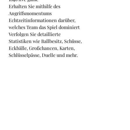
Erhalten Sie mithilfe des 
Angriffsmomentums 
Echtzeitinformationen darüber, 
welches Team das Spiel dominiert
Verfolgen Sie detaillierte 
Statistiken wie Ballbesitz, Schüsse, 
Eckbälle, Großchancen, Karten, 
Schlüsselpässe, Duelle und mehr.
Verfolgen Sie alle Heim- und 
Auswärtsspiele jeder Mannschaft in 
der Bundesliga
Sehen Sie sich an, wie die 
Sofascore-Community darüber 
abstimmt, welches Team dieses 
Spiel mit größerer 
Wahrscheinlichkeit gewinnt.
Alle diese Funktionen können 