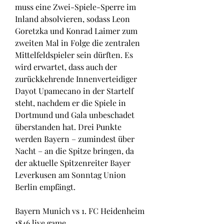
muss eine Zwei-Spiele-Sperre im 
Inland absolvieren, sodass Leon 
Goretzka und Konrad Laimer zum 
zweiten Mal in Folge die zentralen 
Mittelfeldspieler sein dürften. Es 
wird erwartet, dass auch der 
zurückkehrende Innenverteidiger 
Dayot Upamecano in der Startelf 
steht, nachdem er die Spiele in 
Dortmund und Gala unbeschadet 
überstanden hat. Drei Punkte 
werden Bayern – zumindest über 
Nacht – an die Spitze bringen, da 
der aktuelle Spitzenreiter Bayer 
Leverkusen am Sonntag Union 
Berlin empfängt. 
Bayern Munich vs 1. FC Heidenheim 
1846 live game