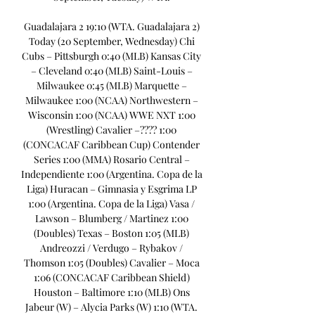
Guadalajara 2 19:10 (WTA. Guadalajara 2) 
Today (20 September, Wednesday) Chi 
Cubs – Pittsburgh 0:40 (MLB) Kansas City 
– Cleveland 0:40 (MLB) Saint-Louis – 
Milwaukee 0:45 (MLB) Marquette – 
Milwaukee 1:00 (NCAA) Northwestern – 
Wisconsin 1:00 (NCAA) WWE NXT 1:00 
(Wrestling) Cavalier –???? 1:00 
(CONCACAF Caribbean Cup) Contender 
Series 1:00 (MMA) Rosario Central – 
Independiente 1:00 (Argentina. Copa de la 
Liga) Huracan – Gimnasia y Esgrima LP 
1:00 (Argentina. Copa de la Liga) Vasa / 
Lawson – Blumberg / Martinez 1:00 
(Doubles) Texas – Boston 1:05 (MLB) 
Andreozzi / Verdugo – Rybakov / 
Thomson 1:05 (Doubles) Cavalier – Moca 
1:06 (CONCACAF Caribbean Shield) 
Houston – Baltimore 1:10 (MLB) Ons 
Jabeur (W) – Alycia Parks (W) 1:10 (WTA. 
