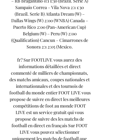
– RB Bragantino 0:1 1:30 (Brazil. Serie A) 
Sampaio Correa – Vila Nova 2:1 1:30 
(Brazil. Serie B) Atlanta Dream (W) – 
Dallas Wings (W) 2:00 (WNBA) Canada – 
Puerto Rico 2:00 (Pan-American Cup) 
Belgium (W) – Peru (W) 2:00 
(Qualification) Cancun – Cimarrones de 
Sonora 2:1 2:05 (Mexico. 

fr? Sur FOOTLIVE vous aurez des 
informations détaillées et direct 
commenté de milliers de championnats, 
des matchs amicaux, coupes nationales et 
internationnales et des tournois de 
football du monde entier FOOT LIVE vous 
propose de suivre en direct les meilleures 
compétitions de foot au monde FOOT 
LIVE est un service gratuit qui vous 
propose de suivre des les matchs de 
football en direct en français Sur FOOT 
LIVE vous pouvez sélectionner 
uniquement les matchs de football que 