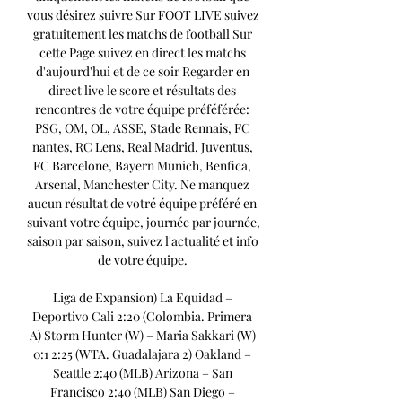
vous désirez suivre Sur FOOT LIVE suivez 
gratuitement les matchs de football Sur 
cette Page suivez en direct les matchs 
d'aujourd'hui et de ce soir Regarder en 
direct live le score et résultats des 
rencontres de votre équipe préféférée: 
PSG, OM, OL, ASSE, Stade Rennais, FC 
nantes, RC Lens, Real Madrid, Juventus, 
FC Barcelone, Bayern Munich, Benfica, 
Arsenal, Manchester City. Ne manquez 
aucun résultat de votré équipe préféré en 
suivant votre équipe, journée par journée, 
saison par saison, suivez l'actualité et info 
de votre équipe. 

Liga de Expansion) La Equidad – 
Deportivo Cali 2:20 (Colombia. Primera 
A) Storm Hunter (W) – Maria Sakkari (W) 
0:1 2:25 (WTA. Guadalajara 2) Oakland – 
Seattle 2:40 (MLB) Arizona – San 
Francisco 2:40 (MLB) San Diego – 