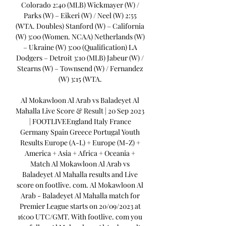
Colorado 2:40 (MLB) Wickmayer (W) / 
Parks (W) – Eikeri (W) / Neel (W) 2:55 
(WTA. Doubles) Stanford (W) – California 
(W) 3:00 (Women. NCAA) Netherlands (W) 
– Ukraine (W) 3:00 (Qualification) LA 
Dodgers – Detroit 3:10 (MLB) Jabeur (W) / 
Stearns (W) – Townsend (W) / Fernandez 
(W) 3:15 (WTA. 

Al Mokawloon Al Arab vs Baladeyet Al 
Mahalla Live Score & Result | 20 Sep 2023 
| FOOTLIVEEngland Italy France 
Germany Spain Greece Portugal Youth 
Results Europe (A-L) + Europe (M-Z) + 
America + Asia + Africa + Oceania + 
Match Al Mokawloon Al Arab vs 
Baladeyet Al Mahalla results and Live 
score on footlive. com. Al Mokawloon Al 
Arab - Baladeyet Al Mahalla match for 
Premier League starts on 20/09/2023 at 
16:00 UTC/GMT. With footlive. com you 