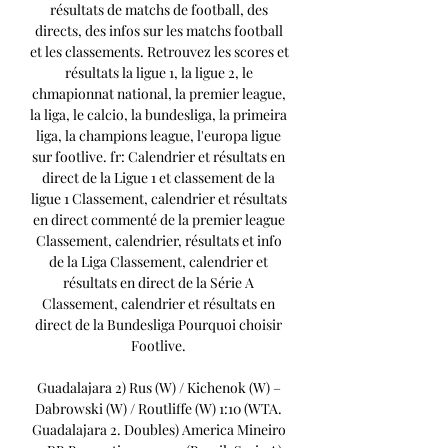
résultats de matchs de football, des 
directs, des infos sur les matchs football 
et les classements. Retrouvez les scores et 
résultats la ligue 1, la ligue 2, le 
chmapionnat national, la premier league, 
la liga, le calcio, la bundesliga, la primeira 
liga, la champions league, l'europa ligue 
sur footlive. fr: Calendrier et résultats en 
direct de la Ligue 1 et classement de la 
ligue 1 Classement, calendrier et résultats 
en direct commenté de la premier league 
Classement, calendrier, résultats et info 
de la Liga Classement, calendrier et 
résultats en direct de la Série A 
Classement, calendrier et résultats en 
direct de la Bundesliga Pourquoi choisir 
Footlive. 

Guadalajara 2) Rus (W) / Kichenok (W) – 
Dabrowski (W) / Routliffe (W) 1:10 (WTA. 
Guadalajara 2. Doubles) America Mineiro 