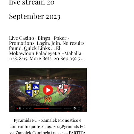
live stream 20 
September 2023
Live Casino · Bingo · Poker · 
Promotions. Login. Join. No results 
found. Quick Links ... El 
Mokawloon Baladeyet Al-Mahalla. 
11/8. 8/15. More Bets. 20 Sep 09:15 ...
Pyramids FC - Zamalek Pronostico e 
confronto quote 21. 09. 2023Pyramids FC 
vs. Zamalek Comincia tra --: -- PARTITA 