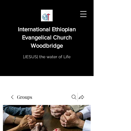
International Ethiopian
Evangelical Church
Woodbridge
|JESUS| the water of Life
Groups