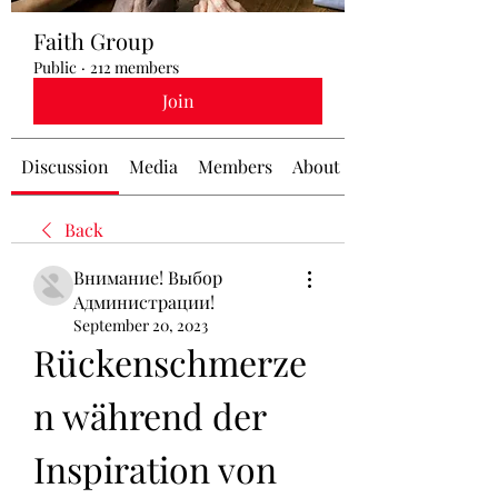
Faith Group
Public
·
212 members
Join
Discussion
Media
Members
About
Back
Внимание! Выбор
Администрации!
September 20, 2023
Rückenschmerze
n während der 
Inspiration von 