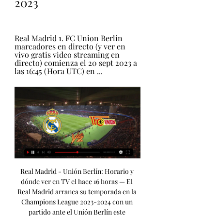
2023
Real Madrid 1. FC Union Berlin 
marcadores en directo (y ver en 
vivo gratis video streaming en 
directo) comienza el 20 sept 2023 a 
las 16:45 (Hora UTC) en ...
Real Madrid - Unión Berlín: Horario y dónde ver en TV el hace 16 horas — El Real Madrid arranca su temporada en la Champions League 2023-2024 con un partido ante el Unión Berlín este miércoles, 20 de septiembre, ...

Real Madrid - 1. FC Union Berlin en directo, Champions League 2023DANA en Valencia Selección femenina Centro de salud Dénia Denominación bilingüe Avance Predicciones Baba Vanga CV València Fallas Educación Aula Solidarios 150 Aniversario Levante-EMV Comarcas L'Horta Camp de Túria Camp de Morvedre La Ribera La Safor La Marina Costera, Vall y Canal Interior Castelló Economía El Mercantil Valenciano Activos Innovadores Empleo Vivienda Puerto Cerámica Empresas y RSC Finanzas personales Opinión Isabel Olmos Alfons Garcia Joan Carles Martí Juan José Millás Jose Luis Villacañas Las viñetas de Ortifus Caso Abierto Tribunales Investigación Violencia machista Desaparecidos Delitos informáticos Deportes Neomotor Valencia CF Levante UD Valencia BC Carreras populares Pilota MotoGP F1 Cultura Ocio y planes abril Posdata Urban Panorama Libros Teatro Cine TV Toros Diseño Sociedad Más Noticias Nacional Internacional Salud Gente Vida y Estilo Elecciones generales EN VALENCIÀ La Paraula del dia Gramàtica Zero Pren la paraula, per Josep Lacreu Cuadernos UE Levante TV Multimedia Galería de Vídeos Galerías de fotos Clasificados Empleo Valencia Vivienda Valencia Alquiler Valencia Coches de ocasión Servicios Kiosco Digital Lo último Municipios Tiempo Sorteos Heráldica Esquelas Newsletter Hemeroteca Tags Lotería Navidad 2022 Síguenos en redes sociales: C. 

Real Madrid vs Unión Berlín, En Vivo, Champions League hace 35 minutos — Entérate aquí todo sobre el Real Madrid vs. Unión Berlín por la fecha 1 del grupo C de la Champions League 2023/24.

Uruguay: 621 SD y 1621 HD (DirecTV). Colombia: 621 SD y 1621 HD (DirecTV), 483 SD y 884 HD (Movistar TV), 511 SD y 1511 HD (Claro TV, cable), 510 SD y 540 HD (Claro TV, satélite). Chile: 621 SD y 1621 HD (DirecTV), 480 SD y 884 HD (Movistar TV), 174 SD y 474 HD (Claro TV); 49 (Santiago), 53 (Valparaíso), 55 (Concepción) y 841 HD (VTR). Ecuador: 621 SD y 1621 HD (DirecTV), 200 SD y 730 HD (Grupo TV Cable), 302 SD y 703 HD (CNT). Bolivia: 54 (Cotas), 508 SD y 701 HD (Tigo), 40 (Entel), 105 y 507 SD y 508 HD (Inter Satelital). 

O líneas móviles. Opciones diversas, para que cada cual decida la que es su favorita. Orange TVContratar Orange TV es otra fantástica vía para toda aquella persona que desee ver la Liga de Campeones, pero también LaLiga española, la Segunda División, la UEFA Europa League y otras competiciones. Esto es porque Movistar+ no puede tener los derechos en exclusiva, por lo que debe compartirlos con otras plataformas. Streaming: Dónde ver y cómo contratarMovistar +En España, la UEFA Champions League se puede seguir por cualquier aparato que disponga de acceso a Internet. Algo que es posible gracias a la aplicación oficial de Movistar+, así como por medio de la propia web de la plataforma. 

[ESPN] ¿A qué hora juegan Real Madrid vs. Unión Berlín hace 3 horas — Unión Berlín: ¿en qué canal ver? El canal que transmitirá el Real Madrid vs. Unión Berlín por el grupo C de la Champions League será ESPN y la ...

Real Madrid vs Unión Berlín en Televisión hace 8 horas — En España, el Madrd-Unión Berlín será televisado en directo el miércoles de septiembre a las 21:00 horas​ por los canales Movistar Plus+, M+ ...

Pronóstico Real Madrid vs Union Berlín de Champions hace 3 horas — Tras completar un inicio perfecto en Liga, el Real Madrid quiere trasladar su buen momento a la Liga de Campeones. El debutante Union Berlín ...

Real Madrid - 1. FC Union Berlin en directo hace 5 horas — Partido en directo de Real Madrid - 1. FC Union Berlin en Champions League 2023. Sigue el minuto a minuto y resultado del enfrentamiento.

Real Madrid-Union Berlin Real Madrid - Union Berlin: todas las novedades del partido de Fase de grupos de la UEFA Champions League, incluyendo estadísticas, estados de forma, ...

Real Madrid - Union Berlin Partidos relacionados hace 5 horas — Sigue toda la acción de Fútbol esta temporada. Encuentra partidos relacionados con Real Madrid - Union Berlin y recibe novedades de ...

Ver EN VIVO y en DIRECTO ONLINE por Movistar el Real Madrid vs. Unión Berlín, de la Champions League 2023-2024: dónde ver, TV, canal y Streaming | Goal. com EspanaLos Merengues comienzan la búsqueda de su quinceava Copa de Europa. El Real Madrid vuelve a escena en la Champions League. En el arranque de la fase de grupos del torneo, se enfrentarán al Unión Berlín, en un duelo que no pinta nada sencillo para los Madrileños, debido a que los alemanes han sido una de las grandes revelaciones en la Bundesliga en los últimos años. 

Real Madrid – Unión Berlín: Marcador en vivo, últimas Partido Real Madrid vs Unión Berlín - UEFA Liga de Campeones (9/20/2023): Marcador en vivo, retransmisión, estadísticas y resultados directos en ...

En vivo Real Madrid vs Union Berlin minuto a En vivo Real Madrid vs Union Berlin vea el minuto a minuto del partido Real Madrid vs Union Berlin de la Champions League. Goles, alineaciones y resumen del ...

Real Madrid vs Unión Berlín, por la primera fecha de hace 7 horas — El equipo de Carlo Ancelotti debuta en la competición con un duelo frente a una de las revelaciones de la Bundesliga en la temporada pasada.

Real Madrid Vs Union Berlin: Resultados en vivo Real Madrid vs Union Berlin (20/09/2023) - Champions League- Estadio Santiago Bernabéu. La más completa previa del partido esta en 365Scores.

[ESPN, EN VIVO] Real Madrid vs. Unión Berlín: ¿a qué hora se enfrentan por la Champions League? Sigue AQUÍ el duelo Real Madrid vs. Unión Berlín ONLINE GRATIS este miércoles 20 de setiembre por la fecha 1 de la fase de grupos de la UEFA Champions League 2023-24. Únete al canal de Whatsapp de La República VER AQUÍ Real Madrid vs. Unión Berlín EN VIVO y EN DIRECTO | Ambos equipos se enfrentan este miércoles 20 de setiembre por la primera jornada del grupo C de la Champions League 2023-24. El encuentro está programado para las 11. 45 a. 

Real Madrid - Unión Berlín | Champions League Jornada 1 hace 4 horas — Web Oficial con noticias, fotos, videos y el directo del partido de Champions League del Real Madrid - Unión Berlín el 20 septiembre 2023.

Cómo y dónde ver la Champions League en vivo en Argentina, Colombia, Ecuador, Uruguay, Venezuela, Chile, Bolivia, Paraguay, Perú y Latinoamérica LALIGA La temporada 2023/24 podrás ver la Champions League a través de Star+. Star+ es un servicio de streaming de entretenimiento general y deportes lanzado en 2021 en América Latina, y complementario pero independiente del servicio Disney+ en esta región. El servicio es el hogar del estreno exclusivo de series de televisión y películas de entretenimiento general de los estudios de contenido de The Walt Disney Company, incluidos Disney Television Studios, FX, 20th Century Studios, Star Original Productions, National Geographic Original Productions y más, así como el servicio de streaming de deportes en vivo de ESPN, la marca más respetada y reconocida para fans del deporte en la región. 

Real Madrid - Unión Berlín de la Champions League hace 1 día — Jornada 1 de la ; UEFA Champions League 2023 - 2024, el ; Real Madrid y el ; Unión Berlín se enfrentarán en el ; Santiago Bernabéu.

Unión Berlín por ESPN? Perú: 504 SD y 740 HD (Movistar TV, cable), 483 SD y 884 HD (Movistar TV satelital), 621 SD y 1621 HD (DirecTV), 65 SD y 523 HD (Claro TV, cable), 36 SD y 1711 HD (Claro TV, satélite). Argentina: 621 SD y 1621 HD (DirecTV), 22 analógico y 103 Digital/HD (Cablevisión), 104 Digital y 1009 HD (Telecentro), 24 SD y 154 HD (Antina), 14 analógico, 102 Digital y 1000 HD (Supercanal). 

Champions League 2023/24: ¿A qué hora y cuándo es hace 2 días — Champions League 2023/24: ¿A qué hora y cuándo es Real Madrid vs Unión Berlín? Dónde ver y alineaciones ; Uno de los favoritos debuta en su ...

Foto: Real Madrid Real Madrid vs. Unión Berlín: ¿en qué canal ver? El canal que transmitirá el Real Madrid vs. Unión Berlín por el grupo C de la Champions League será ESPN y la plataforma streaming de Star Plus. Unión Berlín: alemanes ya están en EspañaEste martes 19 de setiembre, Unión Berlín llegó a territorio español y, en horas de la tarde, reconoció el campo del Santiago Bernabéu. Todo va quedando listo para el partido del miércoles 20 de setiembre. Video: UBerlín Real Madrid vs. Unión Berlín: ¿a qué hora ver? El choque entre Real Madrid vs. Unión Berlín EN VIVO se jugará a partir de las 11. 

Real Madrid vs Unión Berlín de Champions League en vivo: fecha, hora, canal, TV y dónde ver online la fase de grupos de la Liga de Campeones en Argentina, Colombia, Ecuador, Uruguay, Venezuela, Chile, Bolivia, Paraguay, Perú y Latinoamérica | DAZN News MXEl Real Madrid recibe al Unión Berlín en el estadio Santiago Bernabéu en la primera jornada del grupo C de la Liga de Campeones 2023/2024. El equipo de Carlo Ancelotti sigue contando sus encuentros por victorias tras vencer en LALIGA a la Real Sociedad (2-1). 

Unión Berlín? ¿Dónde ver en directo el Real Madrid vs. Unión Berlín? TV y canal: Dónde ver y cómo contratar los canales de televisiónAl igual que ha pasado en estas últimas campaña, la Liga de Campeones es una competición que es exclusivamente de pago en España. En ese sentido, el torneo se podrá ver de manera única en Movistar Liga de Campeones y todas sus vertientes. Servicios, con todo y con eso, que no son gratuitos y tienen coste, pero que te contamos a continuación cómo se pueden contratar:Movistar +Movistar+ tiene muchas opciones distintas de contratar los paquetes Fusión que existen. Eso quiere decir que se pueden ver las cadenas de televisión, con un paquete que, además, incluya la opción de contratar fibra óptica en el domicilio. 

Los de Carlo Ancelotti llegan en buen estado de forma al duelo. Son primeros en la clasificación de LaLiga tras haber vencido todos sus encuentros, el último gracias a una r