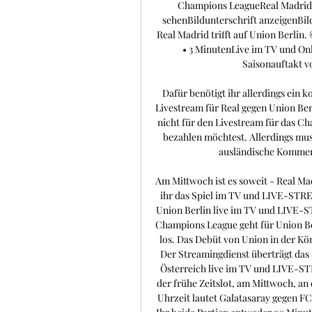
Champions LeagueReal Madrid g
sehenBildunterschrift anzeigenBil
Real Madrid trifft auf Union Berlin
• 3 MinutenLive im TV und On
Saisonauftakt v
Dafür benötigt ihr allerdings ein 
Livestream für Real gegen Union Berl
nicht für den Livestream für das C
bezahlen möchtest. Allerdings muss
ausländische Komment
Am Mittwoch ist es soweit - Real Mad
ihr das Spiel im TV und LIVE-STREA
Union Berlin live im TV und LIVE-S
Champions League geht für Union Be
los. Das Debüt von Union in der Kö
Der Streamingdienst überträgt das 
Österreich live im TV und LIVE-STRE
der frühe Zeitslot, am Mittwoch, an 
Uhrzeit lautet Galatasaray gegen FC 