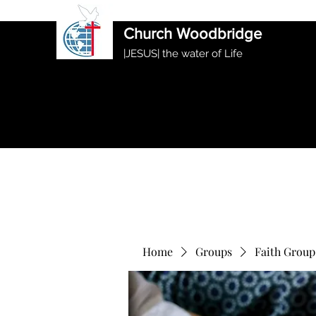
International Ethiopian Evan
Church Woodbridge
|JESUS| the water of Life
Home
Groups
Faith Group