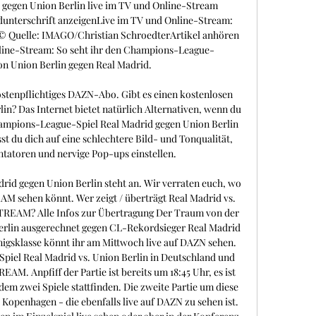
egen Union Berlin live im TV und Online-Stream 
dunterschrift anzeigenLive im TV und Online-Stream: 
. © Quelle: IMAGO/Christian SchroedterArtikel anhören 
line-Stream: So seht ihr den Champions-League-
on Union Berlin gegen Real Madrid. 

kostenpflichtiges DAZN-Abo. Gibt es einen kostenlosen 
in? Das Internet bietet natürlich Alternativen, wenn du 
hampions-League-Spiel Real Madrid gegen Union Berlin 
t du dich auf eine schlechtere Bild- und Tonqualität, 
atoren und nervige Pop-ups einstellen. 

rid gegen Union Berlin steht an. Wir verraten euch, wo 
M sehen könnt. Wer zeigt / überträgt Real Madrid vs. 
TREAM? Alle Infos zur Übertragung Der Traum von der 
rlin ausgerechnet gegen CL-Rekordsieger Real Madrid 
nigsklasse könnt ihr am Mittwoch live auf DAZN sehen. 
Spiel Real Madrid vs. Union Berlin in Deutschland und 
AM. Anpfiff der Partie ist bereits um 18:45 Uhr, es ist 
dem zwei Spiele stattfinden. Die zweite Partie um diese 
Kopenhagen - die ebenfalls live auf DAZN zu sehen ist. 