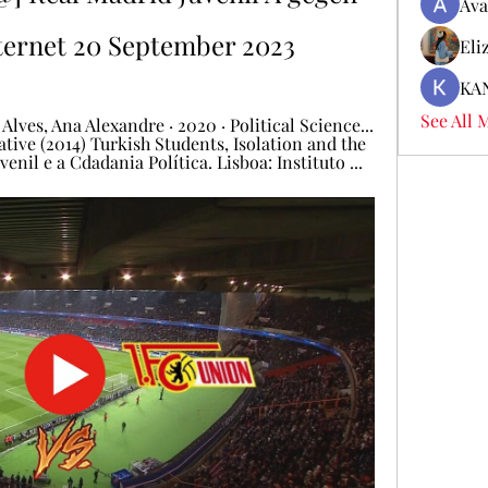
Ava
nternet 20 September 2023
Eli
KA
See All 
ves, ‎Ana Alexandre · 2020 · ‎Political Science... 
tive (2014) Turkish Students, Isolation and the 
enil e a Cdadania Política. Lisboa: Instituto ...