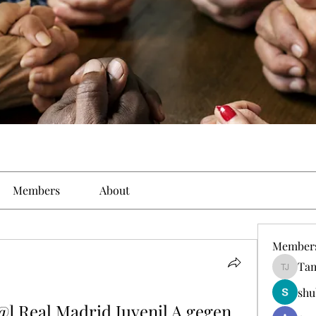
Members
About
Member
Tam
Tamirat 
shu
Real Madrid Juvenil A gegen 