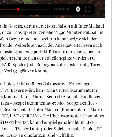
 Gosens, der in der letzten Saison mit Inter Mailand 
azu, „das Spiel zu genießen“. „90 Minuten Fußball, in 
ßen Gegner auch mal wehtun kann“, zeigte sich der 
rfreude. Weiterlesen nach der AnzeigeWeiterlesen nach 
 bislang auf eine perfekt Bilanz in der spanischen La 
Spielen steht Real an der Tabellenspitze vor dem FC 
-BVB-Spieler Jude Bellingham, der bisher mit 5 Toren 
er Vorlage glänzen konnte. 

: Lukas Schönmüller) Galatasaray - Kopenhagen 
er) FC Bayern München - Man United (Kommentator: 
 (Kommentator: Marcel Seufert) Arsenal - Eindhoven 
aga - Neapel (Kommentator: Nico Seepe) Benfica - 
 Real Sociedad - Inter Mailand (Kommentator: Mario 
in: TV, LIVE-STREAM - Die Übertragung der Champions 
 DAZN besitzt, kann das Spiel ganz leicht im LIVE-
mart-TV, per Laptop oder Spielekonsole, Tablet, PC, 
, DAZN zu empfangen, sind vielfältig. 
