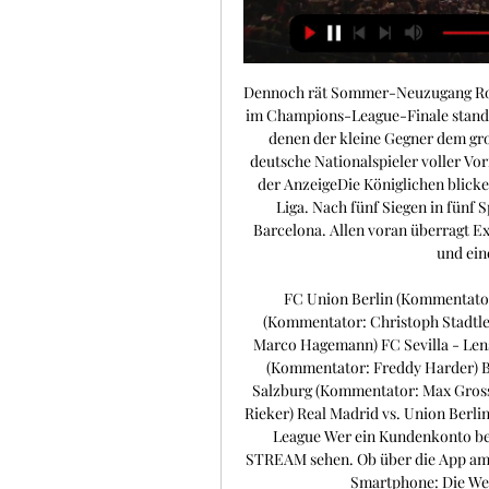
Dennoch rät Sommer-Neuzugang Robin
im Champions-League-Finale stand, d
denen der kleine Gegner dem gro
deutsche Nationalspieler voller Vo
der AnzeigeDie Königlichen blicken
Liga. Nach fünf Siegen in fünf 
Barcelona. Allen voran überragt Ex
und ein
FC Union Berlin (Kommentator
(Kommentator: Christoph Stadtl
Marco Hagemann) FC Sevilla - Lens
(Kommentator: Freddy Harder) Br
Salzburg (Kommentator: Max Gross)
Rieker) Real Madrid vs. Union Berl
League Wer ein Kundenkonto bei
STREAM sehen. Ob über die App am S
Smartphone: Die Wege