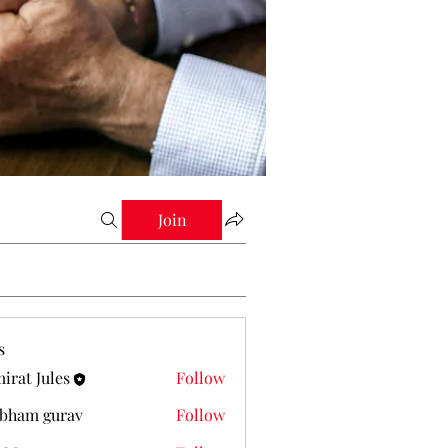
Join
s
irat Jules
Follow
Jules
bham gurav
Follow