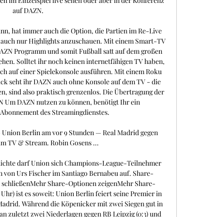
n im Einzelspiel live sehen oder aber in der Konferenz 
auf DAZN. 

ann, hat immer auch die Option, die Partien im Re-Live 
h auch nur Highlights anzuschauen. Mit einem Smart-TV 
AZN Programm und somit Fußball satt auf dem großen 
en. Solltet ihr noch keinen internetfähigen TV haben, 
uch auf einer Spielekonsole ausführen. Mit einem Roku 
ck seht ihr DAZN auch ohne Konsole auf dem TV - die 
n, sind also praktisch grenzenlos. Die Übertragung der 
 Um DAZN nutzen zu können, benötigt Ihr ein 
 Abonnement des Streamingdienstes. 

Union Berlin am vor 9 Stunden — Real Madrid gegen 
im TV & Stream. Robin Gosens ...

hichte darf Union sich Champions-League-Teilnehmer 
m von Urs Fischer im Santiago Bernabeu auf. Share-
 schließenMehr Share-Optionen zeigenMehr Share-
hr) ist es soweit: Union Berlin feiert seine Premier in 
drid. Während die Köpenicker mit zwei Siegen gut in 
an zuletzt zwei Niederlagen gegen RB Leipzig (0:3) und 