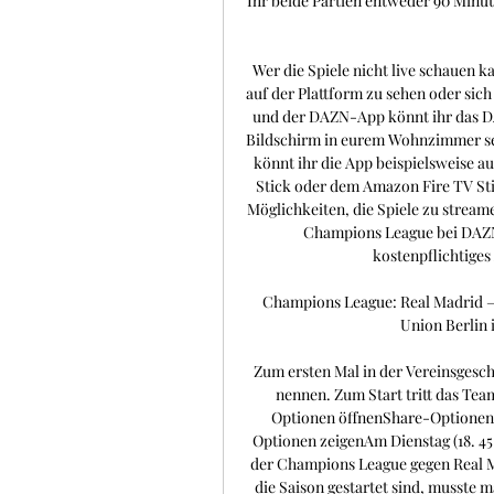
Ihr beide Partien entweder 90 Minute
Wer die Spiele nicht live schauen k
auf der Plattform zu sehen oder sic
und der DAZN-App könnt ihr das D
Bildschirm in eurem Wohnzimmer seh
könnt ihr die App beispielsweise a
Stick oder dem Amazon Fire TV Sti
Möglichkeiten, die Spiele zu streame
Champions League bei DAZN
kostenpflichtiges
Champions League: Real Madrid – 
Union Berlin 
Zum ersten Mal in der Vereinsgesc
nennen. Zum Start tritt das Tea
Optionen öffnenShare-Optionen
Optionen zeigenAm Dienstag (18. 45 U
der Champions League gegen Real Ma
die Saison gestartet sind, musste m