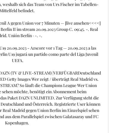
, weshalb sich das Team von Urs Fischer im Tabellen-
Mittelfeld befindet. 

enil A gegen Union vor 7 Minuten — [live ansehen<<<<] 
erlin II im stream 20.09.2023 Group C. 09:45. -. Real 
id. Unión Berlín · -. -.

U19 20.09.2023 - Azscore vor 1 Tag — 20.09.2023 a las 
rlin U19 jugará un partido como parte del Liga Juvenil 
UEFA.

DAZN (TV & LIVE-STREAM) |VERFÜGBARDeutschland 
Getty Images Wer zeigt / überträgt Real Madrid vs. 
E-STREAM? So läuft die Champions League Wer Union 
ve sehen möchte, benötigt ein Abonnement beim 
das Paket DAZN UNLIMITED. Zur Verfügung steht die 
eutschland und Österreich. Registrierte User können 
r Real Madrid gegen Union Berlin im Einzelspiel sehen 
nd aus dem Parallelspiel zwischen Galatasaray und FC 
Kopenhagen. 
