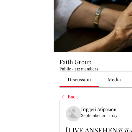
Faith Group
Public
·
212 members
Discussion
Media
Back
Гордей Абрамов
September 20, 2023
[LIVE ANSEHEN@@@] 