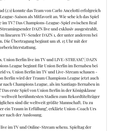
d (2:1) konnte das Team von Carlo Ancelotti erfolgreich 
eague-Saison als Mitfavorit an. Wie sehe ich das Spiel 
ve im TV? Das Champions-League-Spiel zwischen Real 
Streamingsender DAZN live und exklusiv ausgestrahlt, 
dem linearen TV-Sender DAZN 1, der unter anderem bei 
 Die Übertragung beginnt um 18. 15 Uhr mit der 
orberichterstattung. 

 vs. Union Berlin live im TV und LIVE-STREAM? | DAZN 
ns League beginnt für Union Berlin im Bernabeu bei 
rid vs. Union Berlin im TV und Live-Stream schauen - 
ion Berlin wird der Traum Champions League jetzt auch 
hr nach Champions League, als im Santiago Bernabeu in 
 Das erste Spiel von Union Berlin in der Königsklasse 
er weltweit berühmtesten Stadien zum Rekordtitelträger 
glichen sind die weltweit größte Mannschaft. Da zu 
ner ein Traum in Erfüllung", erklärte Union-Coach Urs 
her nach der Auslosung. 

live im TV und Online-Stream sehen1. Spieltag der 