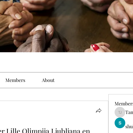
Members
About
Member
Tam
Tamirat 
shu
 Lille Olimpija Ljubljana en 