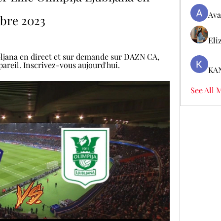
Ava
mbre 2023
Eli
bljana en direct et sur demande sur DAZN CA, 
areil. Inscrivez-vous aujourd'hui.
KA
See All 