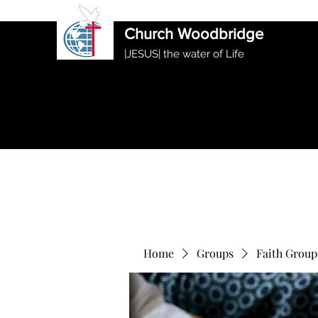
International Ethiopian Evan
Church Woodbridge
|JESUS| the water of Life
Home
Groups
Faith Group