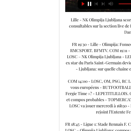
Lille - NK Olimpija Ljubljana scores en direct, face-à Les cotes en direct de U-TV sont consultables sur la section live de Football . Où regarder Lille vs NK Olimpija Ljubljana ? Dans la section TV, vous ...

FR 19:30 - Lille - Olimpija: Fonseca mécontent de la pelouse après France-Uruguay - RMCSPORT. BFMTV. COM 19:11 - Deux absences dans les rangs de Paulo Fonseca pour LOSC – NK Olimpija Ljubljana - LEPETITLILLOIS. COM 19:01 - Un ancien du LOSC et une ex star du Paris Saint-Germain deviennent consultants sur Canal + - SPORT. FR 18:45 - Lille - Ljubljana: sur quelle chaîne et à quelle heure voir le match - LAVOIXDUNORD. 

COM 14:00 - LOSC, OM, PSG, RC Lens, Stade Rennais: Riolo très inquiet pour les rendez-vous européens - BUTFOOTBALLCLUB. FR 13:34 - Le LOSC redoute-t-il vraiment le « Fergie Time »? - LEPETITLILLOIS. COM 12:49 - Match Lille – Olimpija Ljubljana: chaîne TV et compos probables - TOPMERCATO. COM 12:36 - Ligue Europa Conférence: pourquoi le LOSC va jouer mercredi à 16h30 - RMCSPORT. COM 12:33 - Maxime Wackers (ex-LOSC) rejoint l’Entente Feignies Aulnoye FC - LEPETITLILLOIS. 

FR 18:45 - Ligue 1: Stade Rennais F. C. - LOSC: le résumé vidéo - MADEINFOOT. COM 17:43 - LOSC – Olimpija Ljubljana: compos probables avec Jonathan David mais sans Adam Ounas - SPORT. FR 17:36 - LOSC - Ljubljana: Paulo Fonseca inquiet de l’état de la pelouse - LAVOIXDUNORD. FR 16:49 - Le LOSC fait un zoom sur la prestation de Rémy Cabella face au Stade Rennais FC - LEPETITLILLOIS. COM 16:00 - LOSC: Samuel Umtiti, «compétiteur extrême» et leader de la première heure - LAVOIXDUNORD. FR 15:10 - Lille – Ljubljana: Compositions et Chaîne TV (Conference League) - WESPORTFR. COM 14:30 - Jocelyn Gourvennec (ex-LOSC) retrouve un rôle de consultant sur Canal + - LEPETITLILLOIS. 

Live LOSC, Actualité, Mercato, Transferts du LOSC Lille LOSC Lille Olympique Sporting Club, Football, mercato , foot transfert l'actualité d l'LOSC en direct sur LOSClive.com.

tous les directs football Lille. Lille. 16h30. Olimpija Ljubljana. Championship · Résultats. A venir 7ème journée. Blackburn. Blackburn. 20h45. Sunderland. A venir ...

Match Lille Olimpija : Quelle chaine TV & streaming ? Programme Foot vous donne toutes les infos pour regarder le match LOSC Lille contre Olimpija Ljubljana à la TV ou en streaming. UEFA Europa Conference League | ...

Live Lille - Olimpija la 1re journée de UEFA Europa Suivez le match Lille - Olimpija la 1re journée de UEFA Europa Conference League 2023/2024 20/09 en direct live ! Où voir le match Lille Olimpija en streaming ...

COM 12:28 - Coupe de France: à Loffre, on a des rêves plein la tête... - LAVOIXDUNORD. FR 12:00 - LOSC: Paulo Fonseca assume son ambition: il veut remporter la Ligue Europa Conference - MADEINFOOT. COM 12:00 - LOSC - Paulo Fonseca souhaite remporter la Ligue Europe Conference - MADEINDOGUES. COM 11:40 - Nice en deuil, le LOSC a tenté Meunier, un nouveau à Bordeaux, Le Fée et Spierings grimacent - BUTFOOTBALLCLUB. FR 11:00 - LOSC: Trois joueurs sous la menace – le point disciplinaire [J5] - LE11HDF. 

Résultat FK Qarabag - Olimpija Ljubljana : résumé du match 31 août 2023 — Suivez en direct les temps forts et le score de la rencontre de football qui oppose FK Qarabag et Olimpija Ljubljana.

Live LOSC, Actualité, Mercato, Transferts du LOSC Lille Olympique Sporting Club - Site non OfficielMercredi 20 septembre 202301:00 - Lille a déniché le nouveau Jonathan David pour 20 M€! - SPORT. FRMardi 19 septembre 202322:50 - LOSC: 7M€, une info mercato tombe pour Fonseca avant Lille - Ljubjana! - JEUNESFOOTEUX. COM 22:25 - LOSC – NK Olimpija Ljubljana: « Nous voulons être leaders dans ce groupe » lâche Benjamin André - LEPETITLILLOIS. COM 21:39 - LOSC: Paulo Fonseca affiche son fatalisme concernant la pelouse du Stade Pierre-Mauroy - MADEINFOOT. 

FR 10:32 - Lille: Fonseca avoue des convoitises estivales - LES-TRANSFERTS. C