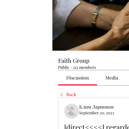
Faith Group
Public
·
212 members
Discussion
Media
Back
Клим Ларионов
September 20, 2023
[direct<<<<] regarder