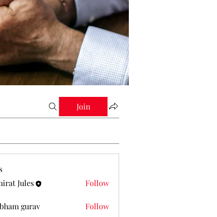
Join
s
irat Jules
Follow
Jules
bham gurav
Follow