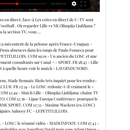
OM 10:23 - Kevin Mirallas (ex-LOSC) directeur sportif en D4 belge - LEPETITLILLOIS. COM 09:20 - Yusuf Yazici a atteint le cap des 100 apparitions avec le LOSC - LEPETITLILLOIS. COM 08:00 - Ex-LOSC: Guirassy impressionne encore en Allemagne, Oukidja écoeure le RC Lens - LEPETITLILLOIS. COM 07:04 - LOSC: Une menace plane sur les Dogues avant Ljubljana - SCORE. FR 07:00 - LOSC: Le récap de l’actualité de la veille (18/09/23) - LEPETITLILLOIS. 

Match Olimpija Lille: Quelle chaine TV & streaming? Ne ratez pas le début du match Olimpija Ljubljana LOSC Lille comptant pour la 5e journée de UEFA Europa Conference League qui se joue jeudi 30 novembre 2023 au Stadion Stožice à 18:45. Programme Foot vous donne toutes les infos pour regarder le match Olimpija Ljubljana contre LOSC Lille à la TV ou en streaming. UEFA Europa Conference League | la 5e journée | 30 novembre 2023 | Stadion Stožice Olimpija Ljubljana30/1118:45 LOSC Lille Diffusé sur RMC Sport 2 Comment voir le match Olimpija Ljubljana - LOSC Lille en streaming? Pour voir la rencontre Olimpija Ljubljana - LOSC Lille en live streaming, il faut que vous soyez abonné au site de stream légal suivant: RMC Sport 2. 

COM 01:00 - Manchester United: Adieu Sancho et Antony, un ancien du LOSC en approche? - SPORT. FR 00:52 - Pronostic Lille – Ljubljana: Cotes, analyse et conseil - DICODUSPORT 00:44 - Lille – Ljubljana: À quelle heure et sur quelle chaîne TV - DICODUSPORTLundi 18 septembre 202322:45 - Ligue 1 - LOSC - Stade de Reims: les arbitres du match dévoilés - MADEINDOGUES. COM 22:40 - Stade Rennais: un exploit passé sous silence face au LOSC - BUTFOOTBALLCLUB. FR 21:50 - Le LOSC a tenté le coup Thomas Meunier (Dortmund) cet été mais… - SPORT. 

FR 21:32 - LOSC – NK Olimpija Ljubljana: Les informations d’avant-match - LEPETITLILLOIS. COM 20:58 - Mercato Lille: une tentative pour Meunier - MAXIFOOT. FR 20:37 - Joey Kooij, un arbitre néerlandais au sifflet pour LOSC – NK Olimpija Ljubljana - LEPETITLILLOIS. COM 19:15 - Le Havre AC – LOSC: Cinq sections de supporters vous emmènent pour la 7ème journée de Ligue 1 - LEPETITLILLOIS. COM 18:50 - LOSC: cet été, l’OM a bien tenté de recruter… - SPORT. 

NK Olimpija Ljubljana streaming en direct, rencontres et ... regarder en direct Olimpija Ljubljana en ligne au Royaume-Uni. Nous n'énumérons que les sources légales de streaming en direct et nous recueillons également ...

Match Lille Olimpija: Quelle chaine TV & streaming? Ne ratez pas le début du match LOSC Lille Olimpija Ljubljana comptant pour la 1ère journée de UEFA Europa Conference League qui se joue mercredi 20 septembre 2023 au Decathlon Arena – Stade Pierre-Mauroy à 16:30. La rencontre sera arbitrée par Joey Kooij. Programme Foot vous donne toutes les infos pour regarder le match LOSC Lille contre Olimpija Ljubljana à la TV ou en streaming. UEFA Europa Conference League | la 1ère journée | 20 septembre 2023 | Decathlon Arena – Stade Pierre-Mauroy | Joey Kooij LOSC Lille20/0916:30 Olimpija Ljubljana Diffusé sur RMC Sport 1 Comment voir le match LOSC Lille - Olimpija Ljubljana en streaming? Pour voir la rencontre LOSC Lille - Olimpija Ljubljana en live streaming, il faut que vous soyez abonné au site de stream légal suivant: RMC Sport 1. Sur quelle chaine TV le match LOSC Lille vs Olimpija Ljubljana? LOSC Lille - Olimpija Ljubljana est retransmis à la TV française par RMC Sport 1 à partir de 16:30. 

COM 21:39 - LOSC - Paulo Fonseca fataliste concernant la pelouse du Stade Pierre-Mauroy - MADEINDOGUES. COM 21:36 - LOSC – NK Olimpija Ljubljana: « Nous voulons jouer avec une équipe forte, préparée pour gagner » lance Paulo Fonseca - LEPETITLILLOIS. COM 21:25 - La pelouse du stade Pierre-Mauroy de Lille sous surveillance - LEQUIPE. FR 21:25 - LOSC: Paulo Fonseca met en garde ses joueurs avant le match face à l'Olimpija Ljubljana - MADEINFOOT. COM 21:25 - LOSC - Paulo Fonseca met en garde ses troupes avant le match face à l'Olimpija Ljubljana - MADEINDOGUES. COM 21:20 - Benjamin André (Lille) sur la Ligue Europa Conférence: « On peut peut-être aller très loin » - LEQUIPE. 

Lille Vs NK Olimpija Ljubljana: Scores en direct et statistiques Lille Vs NK Olimpija Ljubljana (20/09/2023) - UEFA Conference League - Stade Pierre-Mauroy Voir Tout. Positions au classement. Groupe A. J, Buts, Diff, PTS, V ...

(VIVRE==) Lille Olimpija Ljubljana en direct live 20 septemb il y a 1 heure — (VIVRE==) Lille Olimpija Ljubljana en direct live 20 septembre 2023 Nous n'énumérons que les sources légales de streaming en direct et nous ...

Lille - Olimpija Ljubljana en direct - Ligue Europa Conférence - Saison 2023/2024 - FootballActualité Football Ligue 1: «Je ne pensais pas en être là», reconnaît Franck Haise L’entraîneur de Lens a confié son sentiment après la défaite de son équipe à domicile contre Metz (0-1). Ligue 1: à quelle heure et sur quelle chaîne suivre PSG-Nice? Retour du championnat de France ce week-end. Le PSG accueille l’OGC Nice vendredi soir au Parc des Princes, en ouverture de la 5e journée de Ligue 1. Lunaire dedans, volcanique dehors... 

Pronostic Lille O. Ljubljana - Conference League il y a 2 jours — Dès 16h30, le club lillois va accueillir l'Olimpija Ljubljana au Stade Pierre-Mauroy. Un match comptant pour la 1re journée de la phase de ...

Olimpija Ljubljana - Lille en direct - Ligue Europa Conférence ... live de toutes les compétitions de Football sur Figaro Sport avec Sport24. Regarder la vidéo. Foot : Koundé et Konaté montent au créneau sur l'abaya.

[[[libre<<<]]>>>] regarder Lille Olimpija Ljubljana en direc il y a 46 minutes — [libre<<<]]>>>] regarder Lille Olimpija Ljubljana en direct gratuit 20 septembre 2023 il y a 7 heures — Ce mardi soir, Paulo Fonseca a pris ...

Lille OSC v NK Olimpija Ljubljana Pronostics et Résultats Live Stream. S'inscrire ici; Regardez maintenant en direct sans publicité Comment regarder en direct streaming Lille OSC vs NK Olimpija Ljubljana. Vous ...

Lille - NK Olimpija Ljubljana En direct - Europa Conference Vivez le match de foot de Europa Conference League du 20/09/2023 16:30 entre Lille et NK Olimpija Lj