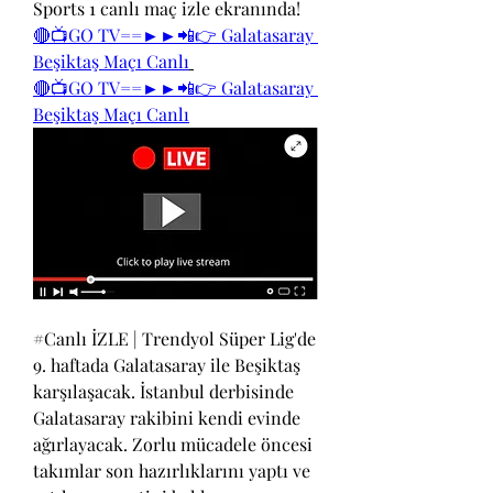
Sports 1 canlı maç izle ekranında!
🔴📺GO TV==►►📲👉 Galatasaray 
Beşiktaş Maçı Canlı
🔴📺GO TV==►►📲👉 Galatasaray 
Beşiktaş Maçı Canlı
#Canlı İZLE | Trendyol Süper Lig'de 
9. haftada Galatasaray ile Beşiktaş 
karşılaşacak. İstanbul derbisinde 
Galatasaray rakibini kendi evinde 
ağırlayacak. Zorlu mücadele öncesi 
takımlar son hazırlıklarını yaptı ve 