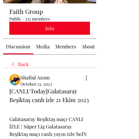
Faith Group
Public
·
212 members
Join
Discussion
Media
Members
About
Back
Shafiul Azom
October 21, 2023
[CANLI/Today]Galatasaray 
Beşiktaş canlı izle 21 Ekim 2023
Galatasaray Beşiktaş maçı CANLI 
İZLE | Süper Lig Galatasaray 
Beşiktaş maçı canlı yayın izle beIN 