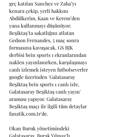
geç katılan Sanchez ve Zaha’yı 
kenara çekip, yerli hakkını 
Abdülkerim, Kaan ve Kerem’den 
yana kullanmayı düşünüyor. 
Beşiktaş’ta sakatlığını atlatan 
Gedson Fernandes, 5 maç sonra 
formasına kavuşacak. GS BJK 
derbisi bein sports 1 ekranlarından 
naklen yayınlanırken, karşılaşmayı 
canlı izlemek isteyen futbolseverler 
google üzerinden 'Galatasaray 
Beşiktaş bein sports 1 canlı izle, 
Galatasaray Beşiktaş canlı yayın' 
araması yapıyor. Galatasaray 
Beşiktaş maçı ile ilgili tüm detaylar 
fanatik.com.tr'de.
Okan Buruk yönetimindeki 
Galatasaray, Burak Yılmaz'lı 