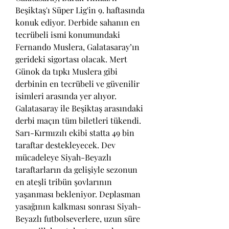
Beşiktaş'ı Süper Lig'in 9. haftasında 
konuk ediyor. Derbide sahanın en 
tecrübeli ismi konumundaki 
Fernando Muslera, Galatasaray’ın 
gerideki sigortası olacak. Mert 
Günok da tıpkı Muslera gibi 
derbinin en tecrübeli ve güvenilir 
isimleri arasında yer alıyor. 
Galatasaray ile Beşiktaş arasındaki 
derbi maçın tüm biletleri tükendi. 
Sarı-Kırmızılı ekibi statta 49 bin 
taraftar destekleyecek. Dev 
mücadeleye Siyah-Beyazlı 
taraftarların da gelişiyle sezonun 
en ateşli tribün şovlarının 
yaşanması bekleniyor. Deplasman 
yasağının kalkması sonrası Siyah-
Beyazlı futbolseverlere, uzun süre 