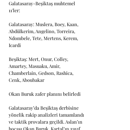
Galatasaray-Beşiktaş muhtemel 
11'ler:
Galatasaray: Muslera, Boey, Kaan, 
Abdülkerim, Angelino, Torreira, 
Ndombele, Tete, Mertens, Kerem, 
Icardi
Beşiktaş: Mert, Onur, Colley, 
Amartey, Masuaku, Amir, 
Chamberlain, Gedson, Rashica, 
Cenk, Aboubakar
Okan Buruk zafer planını belirledi
Galatasaray’da Beşiktaş derbisine 
yönelik rakip analizleri tamamlandı 
ve taktik provalara geçildi. Aslan’ın 
hocası Okan Buruk, Kartal’ın zayıf 