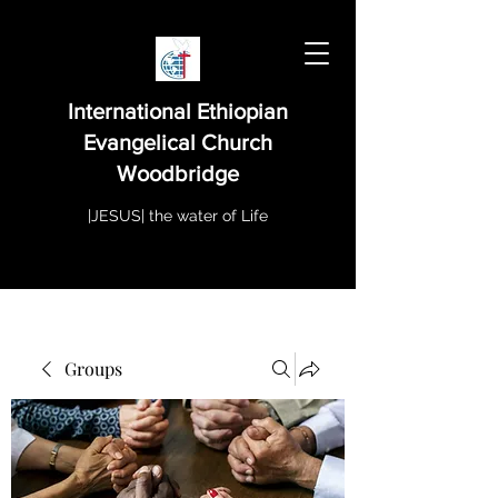
International Ethiopian
Evangelical Church
Woodbridge
|JESUS| the water of Life
Groups