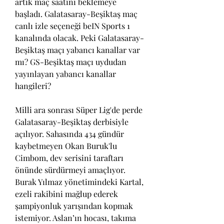
artık maç saatini beklemeye 
başladı. Galatasaray-Beşiktaş maç 
canlı izle seçeneği beIN Sports 1 
kanalında olacak. Peki Galatasaray-
Beşiktaş maçı yabancı kanallar var 
mı? GS-Beşiktaş maçı uydudan 
yayınlayan yabancı kanallar 
hangileri?
Milli ara sonrası Süper Lig'de perde 
Galatasaray-Beşiktaş derbisiyle 
açılıyor. Sahasında 434 gündür 
kaybetmeyen Okan Buruk'lu 
Cimbom, dev serisini taraftarı 
önünde sürdürmeyi amaçlıyor. 
Burak Yılmaz yönetimindeki Kartal, 
ezeli rakibini mağlup ederek 
şampiyonluk yarışından kopmak 
istemiyor. Aslan’ın hocası, takıma 