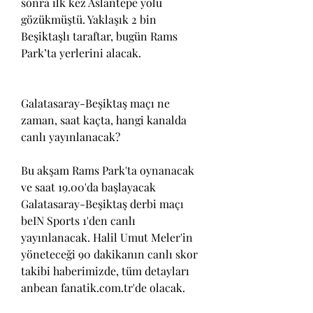
sonra ilk kez Aslantepe yolu 
gözükmüştü. Yaklaşık 2 bin 
Beşiktaşlı taraftar, bugün Rams 
Park’ta yerlerini alacak.
Galatasaray-Beşiktaş maçı ne 
zaman, saat kaçta, hangi kanalda 
canlı yayınlanacak?
Bu akşam Rams Park'ta oynanacak 
ve saat 19.00'da başlayacak 
Galatasaray-Beşiktaş derbi maçı 
beIN Sports 1'den canlı 
yayınlanacak. Halil Umut Meler'in 
yöneteceği 90 dakikanın canlı skor 
takibi haberimizde, tüm detayları 
anbean fanatik.com.tr'de olacak.