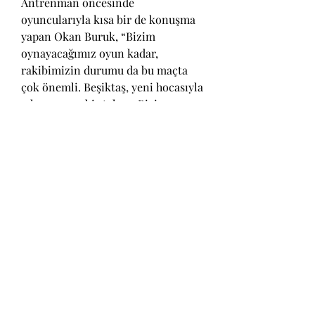
Antrenman öncesinde 
oyuncularıyla kısa bir de konuşma 
yapan Okan Buruk, “Bizim 
oynayacağımız oyun kadar, 
rakibimizin durumu da bu maçta 
çok önemli. Beşiktaş, yeni hocasıyla 
çıkış arayan bir takım. Bizim maçı 
da bir fırsat olarak görüyorlar ve 
bize zorluk çıkarmak için her şeyi 
yapacaklar. Dikkatli ve konsantre 
olmalıyız. Derbi istikrarını 
sürdürebilirsek, bu aynı zamanda 
şampiyonluk yolunda rakiplerimize 
vereceğimiz çok önemli bir mesaj 
olacaktır. Beşiktaş maçını 
kazanmamız bu açıdan da çok 
önemli” ifadelerini kullandı.
7 derbide 5 galibiyeti var