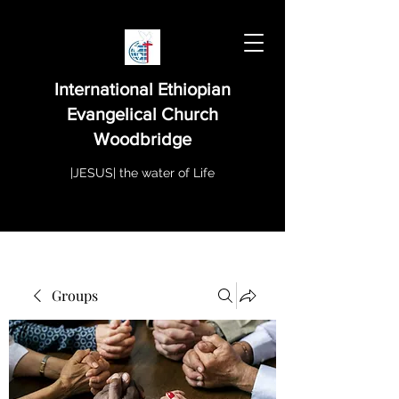
International Ethiopian
Evangelical Church
Woodbridge
|JESUS| the water of Life
Groups