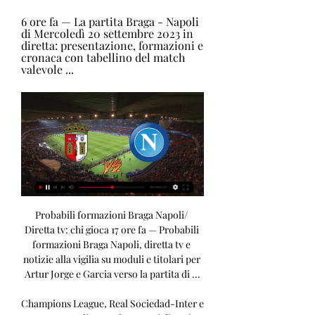
6 ore fa — La partita Braga - Napoli 
di Mercoledì 20 settembre 2023 in 
diretta: presentazione, formazioni e 
cronaca con tabellino del match 
valevole ...
Probabili formazioni Braga Napoli/ Diretta tv: chi gioca 17 ore fa — Probabili formazioni Braga Napoli, diretta tv e notizie alla vigilia su moduli e titolari per Artur Jorge e Garcia verso la partita di ...

Champions League, Real Sociedad-Inter e Braga-Napoli 15 ore fa — Temi di oggi. Champions · Highlights Champions League, Real Sociedad-Inter e Braga-Napoli: formazioni, orari e dove vederle in tv e streaming.

Braga-Napoli, probabili formazioni e dove vedere la partita in diretta tv e streamingScatta la Champions League e il Napoli chiede alla competizione europea la notte della svolta dopo le tante ombre delle ultime due gare di campionato. Garcia è già sulla graticola dopo il ko con la Lazio e il pareggio con il Genoa agguantato nel finale dopo aver rischiato seriamente di perdere. 

Sporting Braga - Napoli: Oggi in diretta streaming e TV00 Giorni 18 Ore 50 Minuti 34 Secondi Dove guardare l'evento in Sporting Braga vs. Napoli: oggi in diretta streaming e in TV Sporting Braga vs. Napoli è un evento imminente di Calcio che avrà luogo il giorno 20 set alle ore 21:00. Puoi guardare in diretta streaming Sporting Braga vs. 

Sporting Braga I risultati in diretta, i giocatori, il calendario della stagione e i risultati di oggi di Sporting Braga sono disponibili su Sofascore.

La probabile formazione del Napoli Napoli (4-3-3) Meret Di Lorenzo Rrahmani Juan Jesus Olivera Anguissa Lobotka Zielinski Politano Osimhen Kvaratskhelia Le prossime partite del Napoli Queste le prossime partite del Napoli, tra Champions League e Serie A TIM. Partita Data e orario Genoa-Napoli2-2Braga-Napoli20/09/2023 - 21:00Bologna-Napoli24/09/2023 - 18. 00Napoli-Udinese27/09/2023 - 20. 45Lecce-Napoli30/09/2023 - 15. 00 Dove seguire il Napoli su DAZN e come attivare le notifiche Su DAZN puoi seguire il Napoli per non perderti nemmeno un evento: entra sulla nostra piattaforma e cerca la tua squadra del cuore. 

com)Alla vigilia di Braga-Napoli, l’esterno offensivo Bruma è intervenuto in conferenza stampa. Alla vigilia di Braga-Napoli, l’esterno offensivo Bruma è intervenuto in conferenza stampa. (Tutto Napoli)Il tecnico del Braga, Artur Jorge, ha tenuto la conferenza pre match, affiancato dall’attaccante Bruma, per presentare la sfida di Champions col Napoli «Il Napoli è e resta una squadra forte, al di là del cambio allenatore: un team forte nel collettivo e nelle individualità. 

Il gioco bello e spumeggiante di Spalletti non c'è più, i big faticano e le vittorie non arrivano, l'Europa deve risvegliare gli azzurri che partono per Braga con la necessità dei tre punti perché le altre due formazioni del girone sono Union Berlino e Real Madrid che sulla carta sono più pericolosi dei portoghesi. (Today. 

Home - Radio Kiss Kiss NapoliUltimissime | Calcio, Sport Ultimissime | Primo Piano | Calcio, Sport Primo Piano | Basket, Sport Primo Piano | Sport>Calcio Ultimissime | Calcio, Sport Ultime Sport | Calcio, Sport Ultime Sport | Calcio, Sport>Calcio Città, Cultura, Sport, Calcio, Cronaca, Politica, Sport, TV Ultimissime | Calcio, Cronaca, Politica, Sport, TV Nessun Posizionamento | Musica Dal 28 Luglio fino al 12 agosto in diretta da Castel di Sangro ci sarà lo Speciale Ritiro di Radio Kiss Kiss Napoli! In arrivo il testo del nuovo brano dell’amato cantautore partenopeo Ivan Granatino dal titolo “Tra le onde”. 

Dove vedere il Napoli stasera in diretta streaming | DAZN News ITDopo le delusioni in Serie A TIM, il Napoli riparte dalla Champions League, dove l'anno scorso arrivò ai quarti di finale. C'è il debutto nel girone in terra lusitana, contro il Braga. La prossima partita del Napoli e la formazione La prossima partita sarà la prima di Champions: Braga-Napoli, in programma mercoledì 20 settembre alle 21:00 Getty La formazione del Napoli Queste le probabili scelte di Rudi Garcia per la prossima partita. 

Dove vedere Braga-Napoli, streaming gratis e diretta tv 2 giorni fa — Presentazione, probabili formazioni e come seguire in tv e streaming il match di Champions League, dei partenopei contro i portoghesi.

00. Insieme al tecnico francese ci sarà Mario Rui, entrambi risponderanno alle domande dei giornalisti presenti in sala stampa. Motivo? Difficoltà durante il viaggio. Anzi, prima del viaggio. Che era in programma subito dopo l'allenamento mattutino a Castel Volturno. L'aereo che avrebbe dovuto condurre il Napoli in Portogallo ha riscontrato un problema e così la partenza è stata posticipata e di conseguenza è stato comunicato che la conferenza avrà inizio alle ore 20 locali. Garcia sarà accompagnato dal portoghese Mario Rui per incontrare la stampa dopo il pari col Genoa e prima del debutto europeo sul campo del Braga. 

Champions, dove vedere Braga-SSC Napoli in tv e streaming 7 ore fa — Dove vedere Sporting Clube de Braga-Società Sportiva Calcio Napoli in diretta in TV e streaming, Sky, Amazon Prime Video, Mediaset.

Braga-Napoli, conferenza stampa di Garcia e Rui: definito nuovo orarioLa conferenza stampa di Rudi Garcia e Mario Rui � stata rimandata a nuovo orario. La redazione di AreaNapoli. it seguir� l'evento in tempo reale proponendo una diretta testuale. Vigilia di Champions League per il Napoli, gli azzurri nella giornata di domani affronteranno il Braga in Portogallo. Si tratta del primo appuntamento per quanto riguarda la UEFA Champions League edizione 2023-2024. La conferenza stampa di Rudi Garcia che inizialmente era prevista per le 19. 50 (orario italiano) è stata posticipata alle ore 21. 00, ma potrebbe ancora slittare anche alle 22. 

Braga-Napoli, conferenza stampa di Garcia e Rui 9 ore fa — La conferenza stampa di Rudi Garcia e Mario Rui è stata rimandata a nuovo orario. La redazione di AreaNapoli.it seguirà l'evento in tempo reale ...

Braga - Napoli: cronaca diretta live e risultato in tempo reale 6 ore fa — La partita Braga - Napoli di Mercoledì 20 settembre 2023 in diretta: presentazione, formazioni e cronaca con tabellino del match valevole ...

Braga-Napoli, probabili formazioni e dove vederla - 2aNews 17 ore fa — Braga-Napoli, dove vederla. Sarà possibile vedere Braga-Napoli in diretta tv su Sky Sport Uno e sul canale 252 di Sky Sport, mentre, in ...

Sporting Braga - Napoli: diretta live Champions League 5 ore fa — Segui la diretta live di Sporting Braga - Napoli con aggiornamenti in tempo reale. Vivi l'emozione della Champions League Calcio su gazzetta.it.

La squadra del Portogallo arriva al match dopo la sconfitta con la Farense, la prima in campionato dopo un pareggio e una vittoria, anche per i biancorossi non è la partenza che ci si aspettava. Braga-Napoli: le scelte di Artur Jorge Per il lusitani solito 4-2-3-1 con tutti la rosa a disposizione del tecnico che ha quindi l'imbarazzo della scelta. In attacco è Horta il giocatore di migliore talento, ma attenzione anche a Bruma, già a segno tre volte in questo inizio di campionato. Solo panchina per l'eterno Joao Moutinho che a 37 anni è tornato in patria per chiudere nel migliore dei modi una super carriera. Braga-Napoli: le scelte di Garcia Il tecnico del Napoli non farà turnover, troppo importante la posta in palio anche a livello mentale oltre che personale per l'allenatore. 

Dove vedere Braga-Napoli: tv e streaming Dove Vedere Braga-Napoli in TV e Streaming. Prossima partita Napoli oggi su DAZN o Sky?

Braga Napoli streaming gratis? Guarda la partita in diretta Se hai cliccato su questo articolo stai cercando un modo di vedere Braga Napoli in streaming gratis. Il match è in programma mercoledì 20 settembre 2023, ...

it)Ancora uno slittamento per la conferenza stampa di Rudi Garcia e Mario Rui che si terrà all'Estadio Municipal di Braga. La conferenza di vigilia di Braga-Napoli, che era stata spostata alle ore 21 italiane (21 in Portogallo) per problemi tecnici legati alla partenza degli azzurri, è stata ulteriormente posticipata intorno alle 22 italiane. (Tutto Napoli)L'allenatore del Braga: «Ho notato che col Genoa sono stati risparmiati molti giocatori per domani»Rudi Garcia ha parlato di motivazioni che di certo (Calciomercato. 

Braga-Napoli, probabili formazioni e dove vedere la partita in diretta tv e streamingRedazione 19 settembre 2023 14:01 Scatta la Champions League e il Napoli chiede alla competizione europea la notte della svolta dopo le tante ombre delle ultime due gare di campionato. Garcia è già sulla graticola dopo il ko con la Lazio e il pareggio con il Genoa agguantato nel finale dopo aver rischiato seriamente di perdere. Il gioco bello e spumeggiante di Spalletti non c'è più, i big faticano e le vittorie non arrivano, l'Europa deve risvegliare gli azzurri che partono per Braga con la necessità dei tre punti perché le altre due formazioni del girone sono Union Berlino e Real Madrid che sulla carta sono più pericolosi dei portoghesi. 

Una volta aperta la pagina dedicata agli azzurri ( che trovi anche a questo link) basta cliccare su "Segui" per attivare le notifiche che ti avviseranno quando una partita o qualsiasi altro evento sta per cominciare. Come guardare la Serie A TIM su DAZN Su DAZN puoi vedere la Serie A TIM in streaming live e on demand, basta avere un dispositivo connesso a internet. Come avviare le partite di Serie A TIM Avviare le partite di Serie A TIM è semplicissimo: dopo esserti iscritto, collegati a DAZN da uno dei tanti dispositivi compatibili; cerca “ SERIE A TIM ” nella barra di ricerca. 

In alternativa vai nella Home page di DAZN e seleziona “Sport” e poi “Calcio”; seleziona il contenuto che vuoi guardare e goditi lo spettacolo. Dispositivi compatibili Potrai guardare la Serie A TIM e tanti altri contenuti attraverso i tantissimi dispositivi supportati da DAZN: MOBILE TELEVISIONI GAMING iPhone, iPadAmazon Fire TVPlayStation 4, ProSmartphone e tablet AndroidAmazon Fire TV StickPlaystation 5Tablet Amazon FireAndroid TVXbox One, One S Apple TVXbox One X Google ChromecastXbox Series X | S LG Smart TV, Smartcast Panasonic Smart TV Samsung Tizen TV Sony Android TV TIMVISION Box Hisense TV Posso rivedere gli incontri g